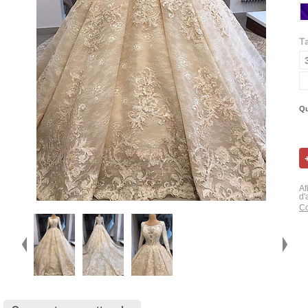
Ta
Qu
Af
d'
Co