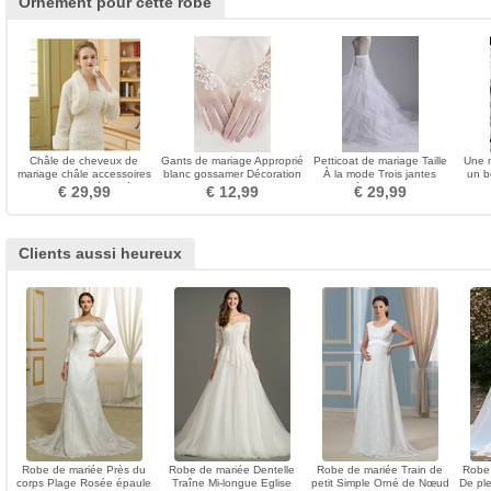
Ornement pour cette robe
Châle de cheveux de
Gants de mariage Approprié
Petticoat de mariage Taille
Une 
mariage châle accessoires
blanc gossamer Décoration
À la mode Trois jantes
un b
de mariage épais à
Doigt entier
Sirène Fort net
€ 29,99
€ 12,99
€ 29,99
manches longues automne
hiver châle
Clients aussi heureux
Robe de mariée Près du
Robe de mariée Dentelle
Robe de mariée Train de
Robe
corps Plage Rosée épaule
Traîne Mi-longue Eglise
petit Simple Orné de Nœud
De pl