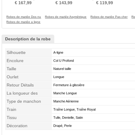
Fermeture à glissière
Chic Manche Demi
à Boucle Dentelle
€ 167,99
€ 143,99
€ 119,99
Robes de mariée Dos nu
Robes de mariée Asymétrique
Robes de mariée Pas cher
Ro
Robes de mariée a ligne
Description de la robe
Silhouette
A-ligne
Encolure
Col U Profond
Taille
Naturel taille
Ourlet
Longue
Retour Détails
Fermeture à glissière
La longueur des
Manche Longue
manches
Type de manchon
Manche Aérienne
Train
Traîne Longue, Traîne Royal
Tissu
Tulle, Dentelle, Satin
Décoration
Drapé, Perle