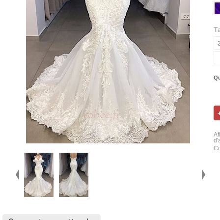
Ta
Qu
Af
d'
Co