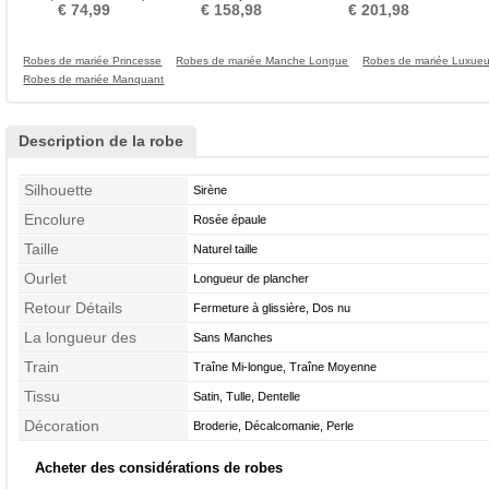
Asymétrique Fermeture à
Chaussez Traîne Courte
Petites Tailles
€ 74,99
€ 158,98
€ 201,98
glissière
Robes de mariée Princesse
Robes de mariée Manche Longue
Robes de mariée Luxue
Robes de mariée Manquant
Description de la robe
Silhouette
Sirène
Encolure
Rosée épaule
Taille
Naturel taille
Ourlet
Longueur de plancher
Retour Détails
Fermeture à glissière, Dos nu
La longueur des
Sans Manches
manches
Train
Traîne Mi-longue, Traîne Moyenne
Tissu
Satin, Tulle, Dentelle
Décoration
Broderie, Décalcomanie, Perle
Acheter des considérations de robes