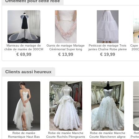
Ornement pour cette robe
Manteau de mariage de
Gants de mariage Mariage
Petticoat de mariage Trois
Cape 
châle de mariée de 300CM
Cérémonial Super long
jantes Chaîne Robe pleine
200C
châle de dentelle
blanc Automne
Nouveau style
€ 69,99
€ 13,99
€ 19,99
Clients aussi heureux
Robe de mariée
Robe de mariée Manche
Robe de mariée Manche
Rob
Romantique Haut Bas
Courte Ruchés Plongeants
Courte Mancheron aligne
Profo