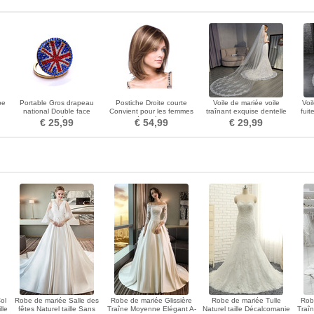
be
Portable Gros drapeau
Postiche Droite courte
Voile de mariée voile
Voi
national Double face
Convient pour les femmes
traînant exquise dentelle
fuit
diamant incrusté M mot petit
Matériau à haute
voile peigne cheveux
dente
€ 25,99
€ 54,99
€ 29,99
miroir et peigne
température
accessoires de mariage
ol
Robe de mariée Salle des
Robe de mariée Glissière
Robe de mariée Tulle
Rob
lle
fêtes Naturel taille Sans
Traîne Moyenne Elégant A-
Naturel taille Décalcomanie
Traîn