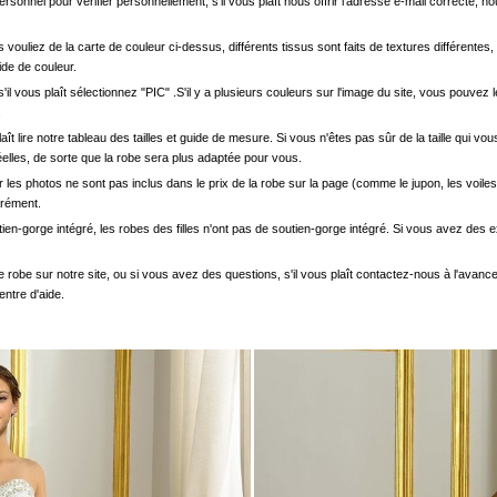
onnel pour vérifier personnellement, s'il vous plaît nous offrir l'adresse e-mail correcte, n
s vouliez de la carte de couleur ci-dessus, différents tissus sont faits de textures différentes, 
uide de couleur.
'il vous plaît sélectionnez "PIC" .S'il y a plusieurs couleurs sur l'image du site, vous pouv
.
s plaît lire notre tableau des tailles et guide de mesure. Si vous n'êtes pas sûr de la taille qu
elles, de sorte que la robe sera plus adaptée pour vous.
les photos ne sont pas inclus dans le prix de la robe sur la page (comme le jupon, les voiles
arément.
ien-gorge intégré, les robes des filles n'ont pas de soutien-gorge intégré. Si vous avez des e
e robe sur notre site, ou si vous avez des questions, s'il vous plaît contactez-nous à l'avanc
entre d'aide.