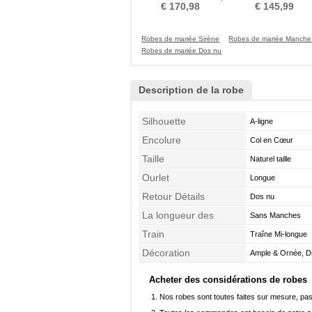
Chaussez Triangle Inversé
Organza
€ 170,98
€ 145,99
Robes de mariée Sirène
Robes de mariée Manch
Robes de mariée Dos nu
Description de la robe
Silhouette
A-ligne
Encolure
Col en Cœur
Taille
Naturel taille
Ourlet
Longue
Retour Détails
Dos nu
La longueur des
Sans Manches
manches
Train
Traîne Mi-longue
Décoration
Ample & Ornée, Dr
Décalcomanie
Acheter des considérations de robes
Nos robes sont toutes faites sur mesure, pas 