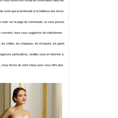
ous vous enverrons l'email de confirmation dans les
de sorte que la luminosité et la brillance des tissus
ez le noter sur la page de commande, ou vous pouvez
i vous convient, nous vous suggérons de sélectionner
, les châles, les chapeaux, les écharpes, les gants
xigences particulières, veuillez nous en informer à
e, nous ferons de notre mieux pour vous offrir plus