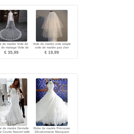
le de mariée Voile de
Voile de mariée voile simple
e de mariage Voile de
voile de mariée pas cher
lle soluble dans l'eau
€ 35,99
€ 19,99
e de mariée Dentelle
Robe de mariée Princesse
e Courte Naturel taille
Décalcomanie Manquant