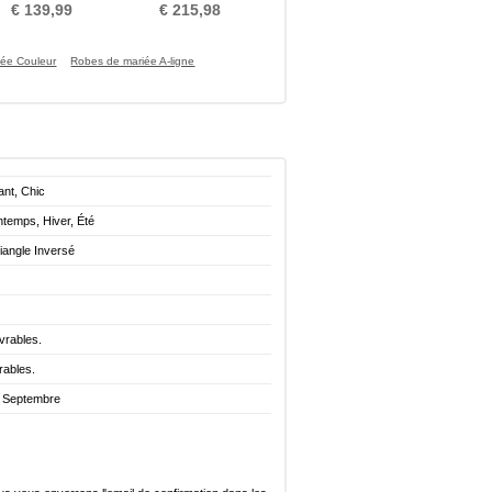
Manche de T-shirt
Sans Manches Formelle
€ 139,99
€ 215,98
iée Couleur
Robes de mariée A-ligne
ant, Chic
ntemps, Hiver, Été
iangle Inversé
vrables.
rables.
. Septembre