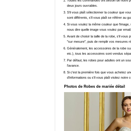
Toutes les commandes ont besoin de notre pers
deux jours ouvrables.
S'il vous plaît sélectionner la couleur que vou
sont différents, s'il vous plaît se référer au g
Si vous voulez la même couleur que l'image, s
nous dire quelle image vous voulez par email
Avant de choisir la taille de la robe, s'il vou
"sur mesure", puis de remplir vos mesures ré
Généralement, les accessoires de la robe sur 
etc.), tous les accessoires sont vendus sép
Par défaut, les robes pour adultes ont un sout
l'avance.
Si c'est la première fois que vous achetez un
d'informations ou s'il vous plaît visitez notre c
Photos de Robes de mariée détail