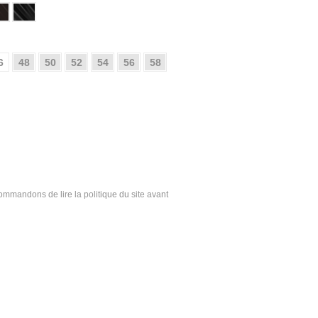
6
48
50
52
54
56
58
ecommandons de lire la politique du site avant