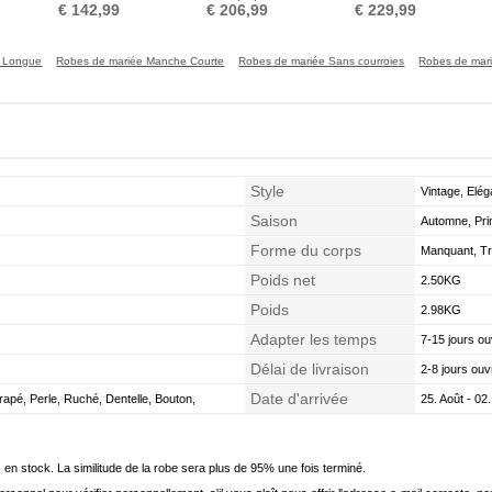
Manches a ligne
ligne Rosée épaule
Col en Cœur
€ 142,99
€ 206,99
€ 229,99
e Longue
Robes de mariée Manche Courte
Robes de mariée Sans courroies
Robes de mar
Style
Vintage, Elég
Saison
Automne, Pri
Forme du corps
Manquant, Tr
Poids net
2.50KG
Poids
2.98KG
Adapter les temps
7-15 jours ou
Délai de livraison
2-8 jours ouv
Date d'arrivée
apé, Perle, Ruché, Dentelle, Bouton,
25. Août - 02
en stock. La similitude de la robe sera plus de 95% une fois terminé.