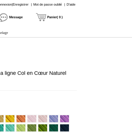
nnexion|Enregistrer
|
Mot de passe oublié
|
D'aide
Message
Panier( 0 )
ariage
 ligne Col en Cœur Naturel