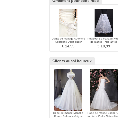
Ornement pour cette robe
Gants de mariage Automne
Petticoat de mariage Ro
Approprié Doigt entier
de mariée Trois jantes
Vintage rouge
Simple la norme
€ 14,99
€ 18,99
Clients aussi heureux
Robe de mariée Manche
Robe de mariée Sirène C
Courte Automne A-ligne
en Cœur Perler Naturel tai