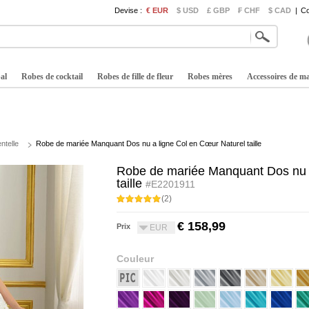
Devise :
€ EUR
$ USD
£ GBP
₣ CHF
$ CAD
|
Co
al
Robes de cocktail
Robes de fille de fleur
Robes mères
Accessoires de m
ntelle
Robe de mariée Manquant Dos nu a ligne Col en Cœur Naturel taille
Robe de mariée Manquant Dos nu a
taille
#E2201911
(2)
€ 158,99
Prix
EUR
Couleur