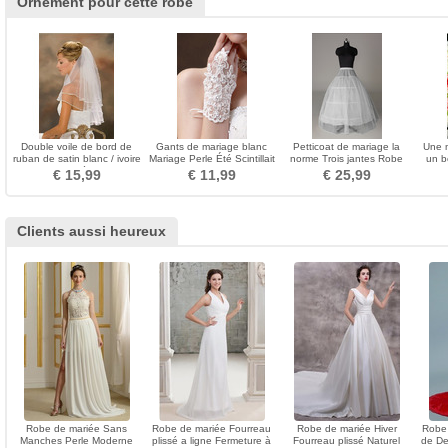
Ornement pour cette robe
Double voile de bord de
Gants de mariage blanc
Petticoat de mariage la
Une 
ruban de satin blanc / ivoire
Mariage Perle Été Scintillait
norme Trois jantes Robe
un b
voile de mariée en gros
Mitaine
pleine Coupe de dentelle
€ 15,99
€ 11,99
€ 25,99
Clients aussi heureux
Robe de mariée Sans
Robe de mariée Fourreau
Robe de mariée Hiver
Robe
Manches Perle Moderne
plissé a ligne Fermeture à
Fourreau plissé Naturel
de De