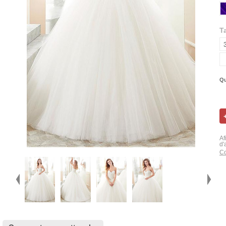
Ta
Qu
Af
d'
Co