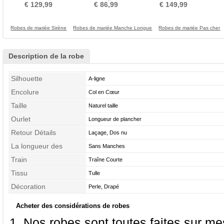
Couvert de Dentelle
glissière
taille Sans Manches
€ 129,99
€ 86,99
€ 149,99
Robes de mariée Sirène
Robes de mariée Manche Longue
Robes de mariée Pas cher
Description de la robe
Silhouette
A-ligne
Encolure
Col en Cœur
Taille
Naturel taille
Ourlet
Longueur de plancher
Retour Détails
Laçage, Dos nu
La longueur des
Sans Manches
manches
Train
Traîne Courte
Tissu
Tulle
Décoration
Perle, Drapé
Acheter des considérations de robes
Nos robes sont toutes faites sur mes