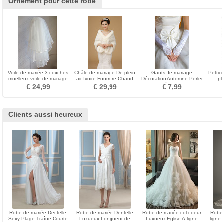
Ornement pour cette robe
Voile de mariée 3 couches
Châle de mariage De plein
Gants de mariage
Petti
moelleux voile de mariage
air Ivoire Fourrure Chaud
Décoration Automne Perler
p
voile de mariage voile court
Laine artificielle
Approprié Salle Vintage
€ 24,99
€ 29,99
€ 7,99
Clients aussi heureux
Robe de mariée Dentelle
Robe de mariée Dentelle
Robe de mariée col coeur
Robe
Sexy Plage Traîne Courte
Luxueux Longueur de
Luxueux Eglise A-ligne
ligne