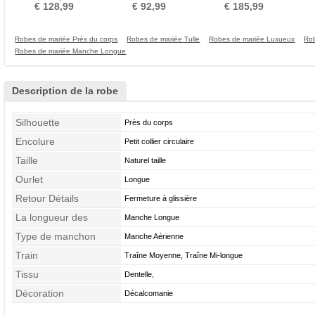
Manche Aérienne
genou Taille haute
Naturel taille
no
€ 128,99
€ 92,99
€ 185,99
Robes de mariée Près du corps
Robes de mariée Tulle
Robes de mariée Luxueux
Ro
Robes de mariée Manche Longue
Description de la robe
Silhouette
Près du corps
Encolure
Petit collier circulaire
Taille
Naturel taille
Ourlet
Longue
Retour Détails
Fermeture à glissière
La longueur des
Manche Longue
manches
Type de manchon
Manche Aérienne
Train
Traîne Moyenne, Traîne Mi-longue
Tissu
Dentelle,
Décoration
Décalcomanie