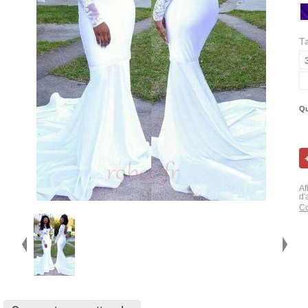
Ta
Qu
Af
d'
Co