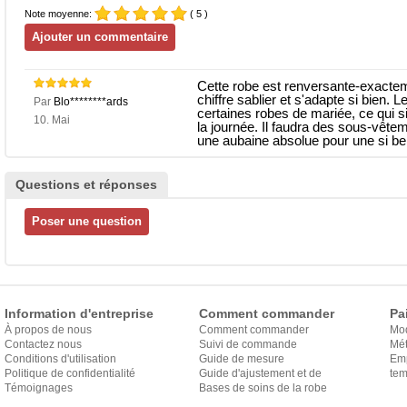
Note moyenne:
( 5 )
Cette robe est renversante-exacteme
chiffre sablier et s'adapte si bien.
Par
Blo********ards
certaines robes de mariée, ce qui sig
10. Mai
la journée. Il faudra des sous-vêt
une aubaine absolue pour une si bel
Questions et réponses
Information d'entreprise
Comment commander
Pa
À propos de nous
Comment commander
Mo
Contactez nous
Suivi de commande
Mét
Conditions d'utilisation
Guide de mesure
Em
Politique de confidentialité
Guide d'ajustement et de
exp
tem
Témoignages
style
Bases de soins de la robe