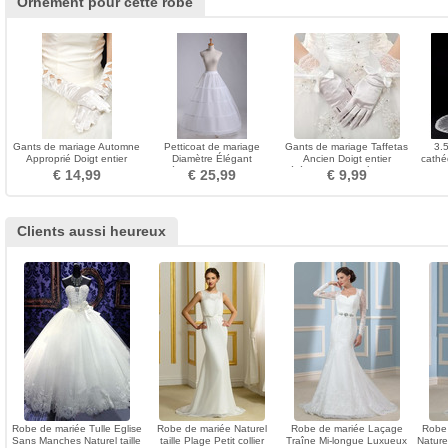
Ornement pour cette robe
Gants de mariage Automne
Petticoat de mariage
Gants de mariage Taffetas
3.
Approprié Doigt entier
Diamètre Élégant
Ancien Doigt entier
cathé
Vintage rouge
Développer Ajustable
Cérémonie Nœud à Boucles
€ 14,99
€ 25,99
€ 9,99
Quatre jantes
Clients aussi heureux
Robe de mariée Tulle Eglise
Robe de mariée Naturel
Robe de mariée Laçage
Robe
Sans Manches Naturel taille
taille Plage Petit collier
Traîne Mi-longue Luxueux
Nature