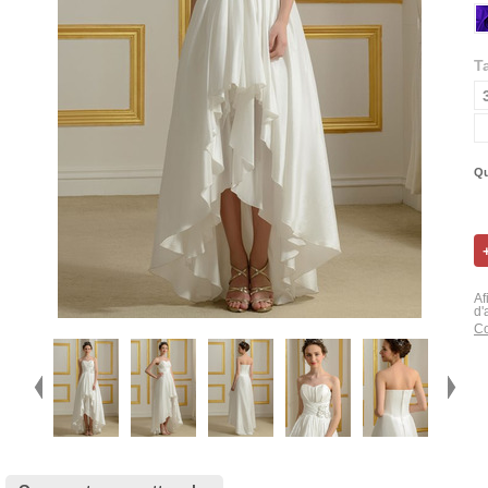
Ta
Qu
Af
d'
Co