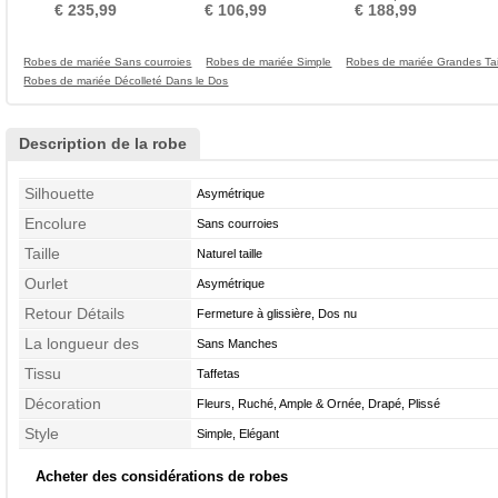
Laçage
circulaire
Manche Aérienne
€ 235,99
€ 106,99
€ 188,99
Robes de mariée Sans courroies
Robes de mariée Simple
Robes de mariée Grandes Tai
Robes de mariée Décolleté Dans le Dos
Description de la robe
Silhouette
Asymétrique
Encolure
Sans courroies
Taille
Naturel taille
Ourlet
Asymétrique
Retour Détails
Fermeture à glissière, Dos nu
La longueur des
Sans Manches
manches
Tissu
Taffetas
Décoration
Fleurs, Ruché, Ample & Ornée, Drapé, Plissé
Style
Simple, Elégant
Acheter des considérations de robes