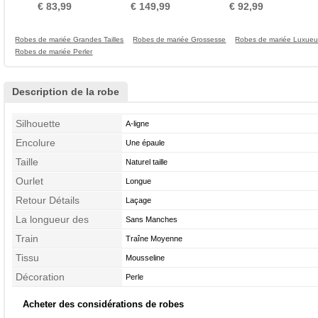
Plage A-ligne Fourreau
taille Sans Manches
Taille haute Col rond
€ 83,99
€ 149,99
€ 92,99
plissé
Robes de mariée Grandes Tailles
Robes de mariée Grossesse
Robes de mariée Luxue
Robes de mariée Perler
Description de la robe
Silhouette
A-ligne
Encolure
Une épaule
Taille
Naturel taille
Ourlet
Longue
Retour Détails
Laçage
La longueur des
Sans Manches
manches
Train
Traîne Moyenne
Tissu
Mousseline
Décoration
Perle
Acheter des considérations de robes