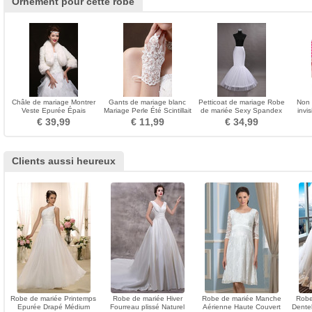
Ornement pour cette robe
Châle de mariage Montrer
Gants de mariage blanc
Petticoat de mariage Robe
Non 
Veste Epurée Épais
Mariage Perle Été Scintillait
de mariée Sexy Spandex
invi
Manche de Clochette
Mitaine
blanc Jantes simples
nager
€ 39,99
€ 11,99
€ 34,99
Clients aussi heureux
Robe de mariée Printemps
Robe de mariée Hiver
Robe de mariée Manche
Robe
Epurée Drapé Médium
Fourreau plissé Naturel
Aérienne Haute Couvert
Dentel