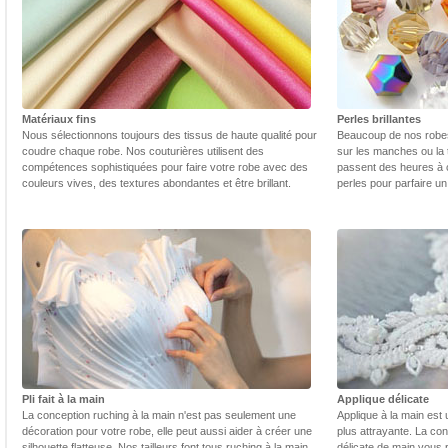
Matériaux fins
Perles brillantes
Nous sélectionnons toujours des tissus de haute qualité pour
Beaucoup de nos robes 
coudre chaque robe. Nos couturières utilisent des
sur les manches ou la t
compétences sophistiquées pour faire votre robe avec des
passent des heures à 
couleurs vives, des textures abondantes et être brillant.
perles pour parfaire un
Pli fait à la main
Applique délicate
La conception ruching à la main n'est pas seulement une
Applique à la main est 
décoration pour votre robe, elle peut aussi aider à créer une
plus attrayante. La con
silhouette flatteuse. Nos tailleurs font tous ruching à la main
délicate de main vous 