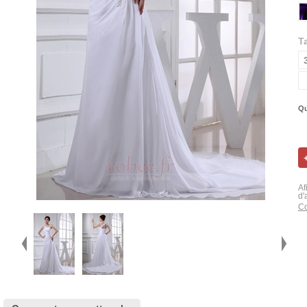
Ta
Qu
Af
d'
Co