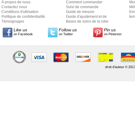
À propos de nous
Comment commander
Mo
Contactez nous
Suivi de commande
Mét
Conditions d'utilisation
Guide de mesure
Em
Politique de confidentialité
Guide d'ajustement et de
exp
tem
Témoignages
style
Bases de soins de la robe
Like us
Follow us
Pin us
on Facebook
on Twitter
on Pinterest
droit d'auteur © 201