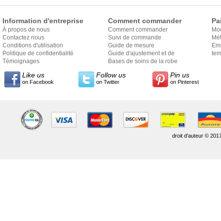
Information d'entreprise
Comment commander
Pa
À propos de nous
Comment commander
Mo
Contactez nous
Suivi de commande
Mét
Conditions d'utilisation
Guide de mesure
Em
Politique de confidentialité
Guide d'ajustement et de
exp
tem
Témoignages
style
Bases de soins de la robe
Like us
Follow us
Pin us
on Facebook
on Twitter
on Pinterest
droit d'auteur © 201