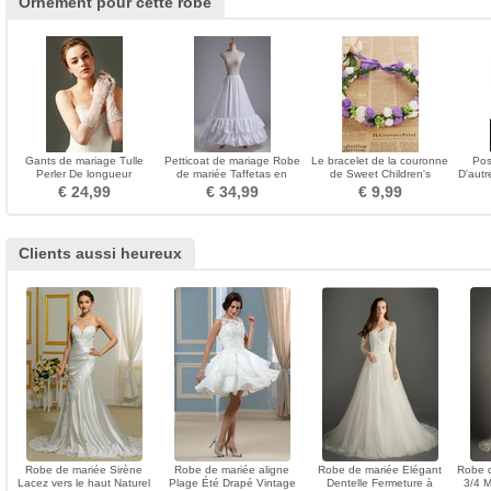
Ornement pour cette robe
Gants de mariage Tulle
Petticoat de mariage Robe
Le bracelet de la couronne
Pos
Perler De longueur
de mariée Taffetas en
de Sweet Children's
D'autr
moyenne Sexy blanc
polyester Deux jantes
Princess
h
€ 24,99
€ 34,99
€ 9,99
Clients aussi heureux
Robe de mariée Sirène
Robe de mariée aligne
Robe de mariée Elégant
Robe 
Lacez vers le haut Naturel
Plage Été Drapé Vintage
Dentelle Fermeture à
3/4 