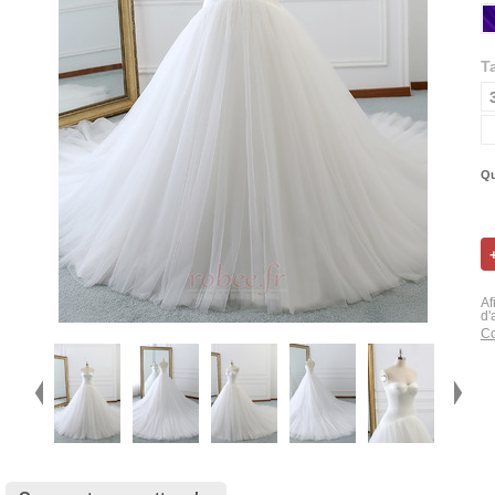
Ta
Qu
Af
d'
Co