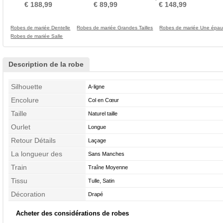
taille Luxueux
Col Bateau Organza
glissière Manche Longue
ple
€ 188,99
€ 89,99
€ 148,99
Robes de mariée Dentelle
Robes de mariée Grandes Tailles
Robes de mariée Une épau
Robes de mariée Salle
Description de la robe
Silhouette
A-ligne
Encolure
Col en Cœur
Taille
Naturel taille
Ourlet
Longue
Retour Détails
Laçage
La longueur des
Sans Manches
manches
Train
Traîne Moyenne
Tissu
Tulle, Satin
Décoration
Drapé
Acheter des considérations de robes