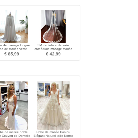
e de mariage longue
3M dentelle voile voile
pe de mariée veste
cathédrale mariage mariée
apuche en satin de
voile
€ 85,99
€ 42,99
couleur
be de mariée noble
Robe de mariée Dos nu
 Couvert de Dentelle
Elégant Naturel taille Norme