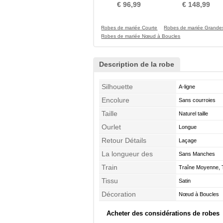
de Rosette
bretelles
€ 96,99
€ 148,99
Robes de mariée Courte
Robes de mariée Grandes 
Robes de mariée Nœud à Boucles
Description de la robe
Silhouette
A-ligne
Encolure
Sans courroies
Taille
Naturel taille
Ourlet
Longue
Retour Détails
Laçage
La longueur des
Sans Manches
manches
Train
Traîne Moyenne, 
Tissu
Satin
Décoration
Nœud à Boucles
Acheter des considérations de robes