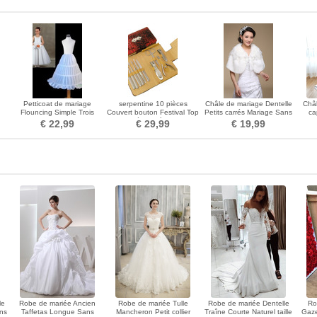
Petticoat de mariage
serpentine 10 pièces
Châle de mariage Dentelle
Châl
Flouncing Simple Trois
Couvert bouton Festival Top
Petits carrés Mariage Sans
ca
xy
jantes Taffetas en polyester
qualité Clou à ongles
Manches
c
€ 22,99
€ 29,99
€ 19,99
d'affaires
le
Robe de mariée Ancien
Robe de mariée Tulle
Robe de mariée Dentelle
Ro
ans
Taffetas Longue Sans
Mancheron Petit collier
Traîne Courte Naturel taille
Gaze