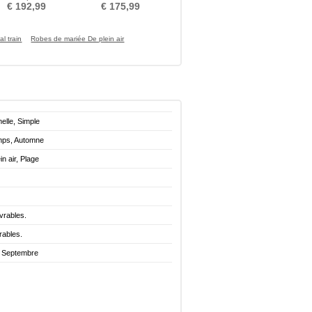
telle Près du corps
Printemps
€ 192,99
€ 175,99
l train
Robes de mariée De plein air
elle, Simple
emps, Automne
in air, Plage
vrables.
rables.
. Septembre