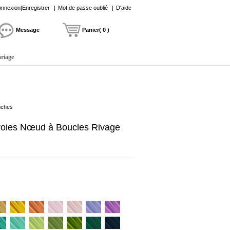
nnexion|Enregistrer
|
Mot de passe oublié
|
D'aide
Message
Panier( 0 )
ariage
nches
roies Nœud à Boucles Rivage