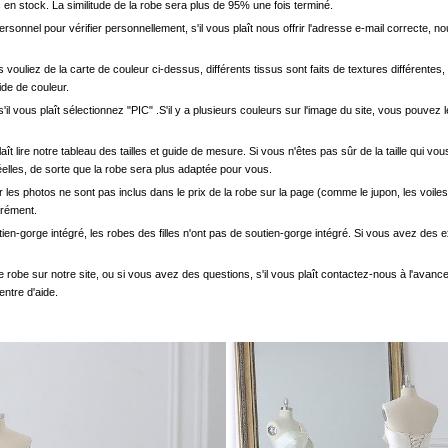
en stock. La similitude de la robe sera plus de 95% une fois terminé.
onnel pour vérifier personnellement, s'il vous plaît nous offrir l'adresse e-mail correcte, n
s vouliez de la carte de couleur ci-dessus, différents tissus sont faits de textures différentes, 
uide de couleur.
'il vous plaît sélectionnez "PIC" .S'il y a plusieurs couleurs sur l'image du site, vous pouv
.
s plaît lire notre tableau des tailles et guide de mesure. Si vous n'êtes pas sûr de la taille qu
elles, de sorte que la robe sera plus adaptée pour vous.
les photos ne sont pas inclus dans le prix de la robe sur la page (comme le jupon, les voiles
arément.
ien-gorge intégré, les robes des filles n'ont pas de soutien-gorge intégré. Si vous avez des e
e robe sur notre site, ou si vous avez des questions, s'il vous plaît contactez-nous à l'avanc
entre d'aide.