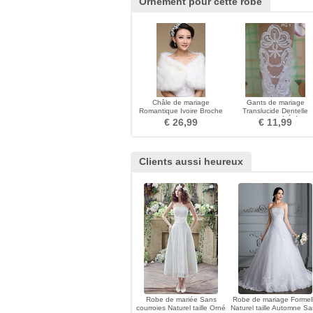
Ornement pour cette robe
Châle de mariage
Gants de mariage
Romantique Ivoire Broche
Translucide Dentelle
fleurie en cristal
Longue Pailleté Été Se
€ 26,99
€ 11,99
Clients aussi heureux
Robe de mariée Sans
Robe de mariage Formel
courroies Naturel taille Orné
Naturel taille Automne S