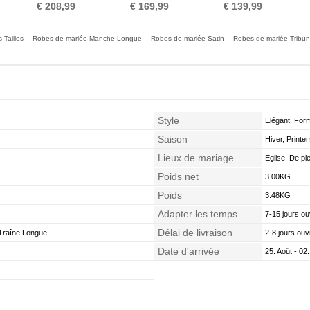
Manches Laçage Fourreau
circulaire Manquant
Manche de T-shirt
Den
€ 208,99
€ 169,99
€ 139,99
Avec Bijoux
Tailles
Robes de mariée Manche Longue
Robes de mariée Satin
Robes de mariée Tribuna
Style
Elégant, Form
Saison
Hiver, Print
Lieux de mariage
Eglise, De ple
Poids net
3.00KG
Poids
3.48KG
Adapter les temps
7-15 jours ou
Délai de livraison
Traîne Longue
2-8 jours ouv
Date d'arrivée
25. Août - 02