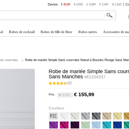
Devise :
€ EUR
$ USD
£ GBP
₣ CHF
$ CAD
|
Co
al
Robes de cocktail
Robes de fille de fleur
Robes mères
Accessoires de m
ns courroies
Robe de mariée Simple Sans courroies Nœud à Boucles Rivage Sans Ma
Robe de mariée Simple Sans cour
Sans Manches
#E2204337
(2)
€ 155,99
Prix
EUR
Couleur