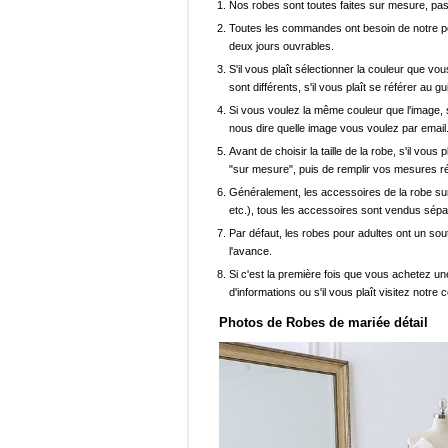
Nos robes sont toutes faites sur mesure, pas 
Toutes les commandes ont besoin de notre pers
deux jours ouvrables.
S'il vous plaît sélectionner la couleur que vou
sont différents, s'il vous plaît se référer au g
Si vous voulez la même couleur que l'image, s
nous dire quelle image vous voulez par email
Avant de choisir la taille de la robe, s'il vou
"sur mesure", puis de remplir vos mesures ré
Généralement, les accessoires de la robe sur 
etc.), tous les accessoires sont vendus sép
Par défaut, les robes pour adultes ont un sout
l'avance.
Si c'est la première fois que vous achetez un
d'informations ou s'il vous plaît visitez notre c
Photos de Robes de mariée détail