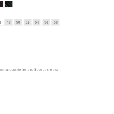
6
48
50
52
54
56
58
ecommandons de lire la politique du site avant