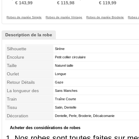
Elégant Multi Couche
ligne Triangle Inversé
en V Perlé
€ 143,99
€ 115,98
€ 119,99
Robes de mariée Simple
Robes de mariée Vintage
Robes de mariée Broderie
Robes d
Description de la robe
Silhouette
Sirène
Encolure
Petit collier circulaire
Taille
Naturel taille
Ourlet
Longue
Retour Détails
Gaze
La longueur des
Sans Manches
manches
Train
Traîne Courte
Tissu
Satin, Dentelle
Décoration
Dentelle, Perle, Broderie, Décalcomanie
Acheter des considérations de robes
Nos robes sont toutes faites sur mes