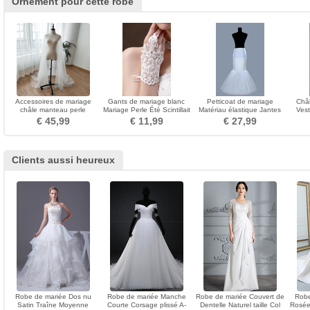
Ornement pour cette robe
Accessoires de mariage
Gants de mariage blanc
Petticoat de mariage
Châl
châle manteau perle
Mariage Perle Été Scintillait
Matériau élastique Jantes
Vest
mariage cape
Mitaine
simples Robe pleine
€ 45,99
€ 11,99
€ 27,99
Clients aussi heureux
Robe de mariée Dos nu
Robe de mariée Manche
Robe de mariée Couvert de
Robe
Satin Traîne Moyenne
Courte Corsage plissé A-
Dentelle Naturel taille Col
Rosée