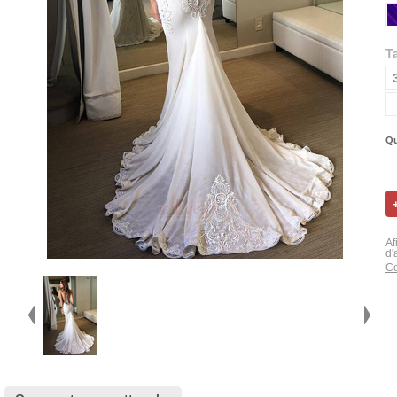
Ta
Qu
Af
d'
Co