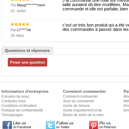
J'ai commandé une robe sur mesur
taille auraient dû être modifiées. M
Par
Maug********nson
commande et elle est parfaite, bien f
02. Juillet
c'est un très bon produit qui a été 
des commandes à passer dans les 
Par
Li*****ok
28. Mars
Questions et réponses
Information d'entreprise
Comment commander
Pa
À propos de nous
Comment commander
Mo
Contactez nous
Suivi de commande
Mét
Conditions d'utilisation
Guide de mesure
Em
Politique de confidentialité
Guide d'ajustement et de
exp
tem
Témoignages
style
Bases de soins de la robe
Like us
Follow us
Pin us
on Facebook
on Twitter
on Pinterest