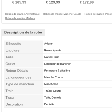
Hiver Formelle
Col en V Foncé
Eglise Manche de T-shirt
Fer
€ 165,99
€ 129,99
€ 172,99
Robes de mariée Asymétrique
Robes de mariée Manche Courte
Robes de mariée Pas c
Robes de mariée Médium
Description de la robe
Silhouette
A-ligne
Encolure
Rosée épaule
Taille
Naturel taille
Ourlet
Longueur de plancher
Retour Détails
Fermeture à glissière
La longueur des
Manche Courte
manches
Type de manchon
Mancheron
Train
Traîne Courte
Tissu
Tulle, Dentelle
Décoration
Dentelle