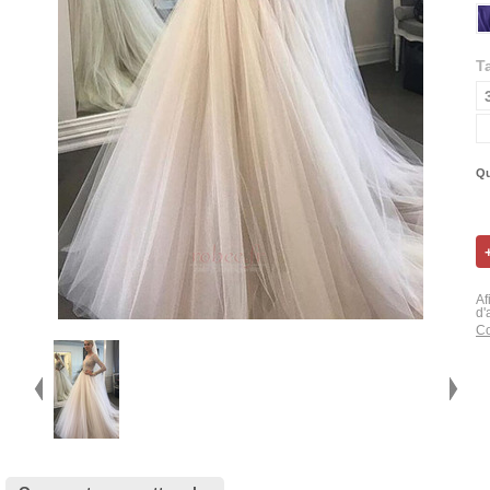
Ta
Qu
Af
d'
Co