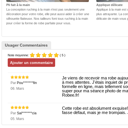
Pli fait à la main
Applique délicate
La conception ruching à la main n'est pas seulement une
Applique à la main est 
décoration pour votre robe, elle peut aussi aider à créer une
plus attrayante. La con
silhouette flatteuse. Nos tailleurs font tous ruching à la main
délicate de main vous 
pour créer la forme de robe parfaite pour vous.
Usager Commentaires
Note moyenne:
( 5 )
Je viens de recevoir ma robe aujourd
à mes attentes. J'étais inquiet d
Par
Pou*******fin
formelle en ligne, mais tellement so
06. Mars
super pour ma séance photo de marié
Robee.fr!
Cette robe est absolument exquise! J
fasse défaut, mais je me trompais. 
Par
Sal*******cia
05. Mars