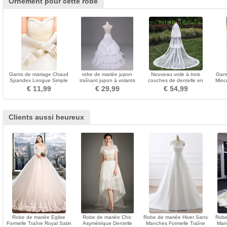
Ornement pour cette robe
Gants de mariage Chaud
robe de mariée jupon
Nouveau voile à trois
Gant
Spandex Longue Simple
traînant jupon à volants
couches de dentelle en
Minc
Salle Approprié
taille élastique église de
gros accessoires de
€ 11,99
€ 29,99
€ 54,99
mariage grand jupon
mariage voile de queue de
traînant
mariée
Clients aussi heureux
Robe de mariée Eglise
Robe de mariée Chic
Robe de mariée Hiver Sans
Robe
Formelle Traîne Royal Satin
Asymétrique Dentelle
Manches Formelle Traîne
Man