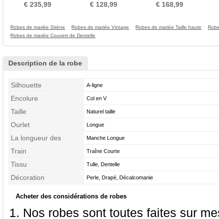
Naturel taille
Manche de T-shirt Couvert
Longue gossamer
Co
€ 235,99
€ 128,99
€ 168,99
de Dentelle
Robes de mariée Sirène
Robes de mariée Vintage
Robes de mariée Taille haute
Robe
Robes de mariée Couvert de Dentelle
Description de la robe
Silhouette
A-ligne
Encolure
Col en V
Taille
Naturel taille
Ourlet
Longue
La longueur des
Manche Longue
manches
Train
Traîne Courte
Tissu
Tulle, Dentelle
Décoration
Perle, Drapé, Décalcomanie
Acheter des considérations de robes
Nos robes sont toutes faites sur mes