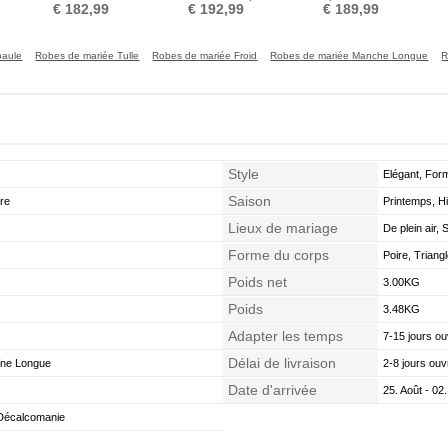
aligne Formelle Perle
Triangle Inversé
glissière Sexy Poire
€ 182,99
€ 192,99
€ 189,99
paule
Robes de mariée Tulle
Robes de mariée Froid
Robes de mariée Manche Longue
R
Style
Elégant, Form
Saison
ire
Printemps, Hi
Lieux de mariage
De plein air, S
Forme du corps
Poire, Triang
Poids net
3.00KG
Poids
3.48KG
Adapter les temps
7-15 jours ou
Délai de livraison
îne Longue
2-8 jours ouv
Date d'arrivée
25. Août - 02
 Décalcomanie