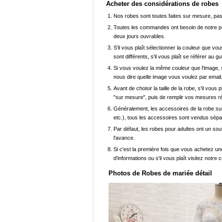
Acheter des considérations de robes
Nos robes sont toutes faites sur mesure, pas 
Toutes les commandes ont besoin de notre pers
deux jours ouvrables.
S'il vous plaît sélectionner la couleur que vou
sont différents, s'il vous plaît se référer au g
Si vous voulez la même couleur que l'image, s
nous dire quelle image vous voulez par email
Avant de choisir la taille de la robe, s'il vou
"sur mesure", puis de remplir vos mesures ré
Généralement, les accessoires de la robe sur 
etc.), tous les accessoires sont vendus sép
Par défaut, les robes pour adultes ont un sout
l'avance.
Si c'est la première fois que vous achetez un
d'informations ou s'il vous plaît visitez notre c
Photos de Robes de mariée détail