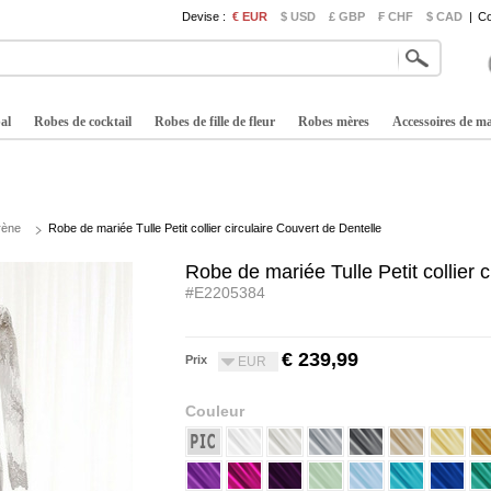
Devise :
€ EUR
$ USD
£ GBP
₣ CHF
$ CAD
|
Co
al
Robes de cocktail
Robes de fille de fleur
Robes mères
Accessoires de m
rène
Robe de mariée Tulle Petit collier circulaire Couvert de Dentelle
Robe de mariée Tulle Petit collier 
#E2205384
€ 239,99
Prix
EUR
Couleur