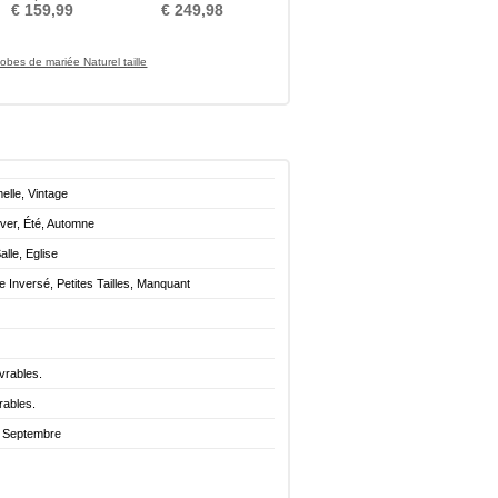
Foncé Dos nu
Mancheron A-ligne Dentelle
€ 159,99
€ 249,98
obes de mariée Naturel taille
elle, Vintage
ver, Été, Automne
alle, Eglise
le Inversé, Petites Tailles, Manquant
vrables.
rables.
. Septembre