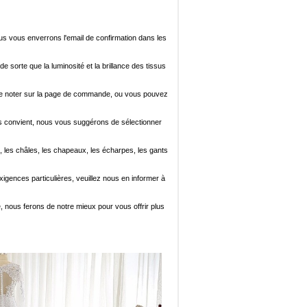
ous vous enverrons l'email de confirmation dans les
de sorte que la luminosité et la brillance des tissus
ez le noter sur la page de commande, ou vous pouvez
i vous convient, nous vous suggérons de sélectionner
, les châles, les chapeaux, les écharpes, les gants
xigences particulières, veuillez nous en informer à
e, nous ferons de notre mieux pour vous offrir plus