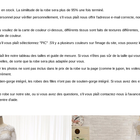
en stock. La similitude de la robe sera plus de 95% une fois terminé.
onnel pour vérifier personnellement, s'il vous plaît nous offrir l'adresse e-mail correcte, n
s vouliez de la carte de couleur ci-dessus, différents tissus sont faits de textures différentes, 
uide de couleur.
'il vous plaît sélectionnez "PIC" .S'il y a plusieurs couleurs sur l'image du site, vous pouv
.
s plaît lire notre tableau des tailles et guide de mesure. Si vous n'êtes pas sûr de la taille qu
elles, de sorte que la robe sera plus adaptée pour vous.
les photos ne sont pas inclus dans le prix de la robe sur la page (comme le jupon, les voiles
arément.
ien-gorge intégré, les robes des filles n'ont pas de soutien-gorge intégré. Si vous avez des e
e robe sur notre site, ou si vous avez des questions, s'il vous plaît contactez-nous à l'avanc
entre d'aide.