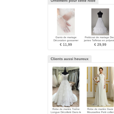
Ornement pour cette robe
Gants de mariage
Petticoat de mariage De
Décoration gossamer
jantes Taffetas en polyes
Approprié Court blanc
Robe pleine
€ 11,99
€ 29,99
Dentelle
Clients aussi heureux
Robe de mariée Traîne
Robe de mariée Gaze
Longue Décolleté Dans le
Mousseline Petit collier