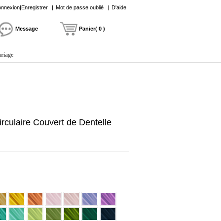
nnexion|Enregistrer
|
Mot de passe oublié
|
D'aide
Message
Panier( 0 )
ariage
circulaire Couvert de Dentelle