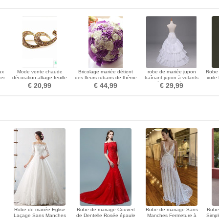
ux
Mode vente chaude
Bricolage mariée détient
robe de mariée jupon
Robe 
ter
décoration alliage feuille
des fleurs rubans de thème
traînant jupon à volants
voile
d'arbre broche de placage
de mariage rose perles
taille élastique église de
€ 20,99
€ 44,99
€ 29,99
rubans mains tenir des
mariage grand jupon
fleurs
traînant
Robe de mariée Eglise
Robe de mariage Couvert
Robe de mariage Sans
Robe
Laçage Sans Manches
de Dentelle Rosée épaule
Manches Fermeture à
Simpl