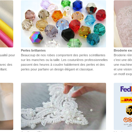
Perles brillantes
Broderie ex
ualité pour
Beaucoup de nos robes comportent des perles scintillantes
Broderie réin
sur les manches ou la taille. Les couturières professionnelles
c'est une dé
 avec des
passent des heures à coudre habilement des perles et des
une machine.
llant.
perles pour parfaire un design élégant et classique.
et une vision
un motif exq