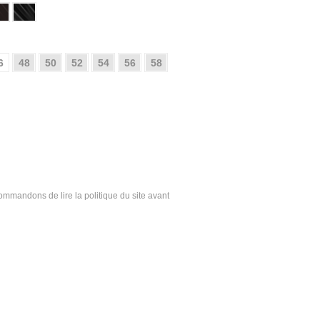
6
48
50
52
54
56
58
ecommandons de lire la politique du site avant