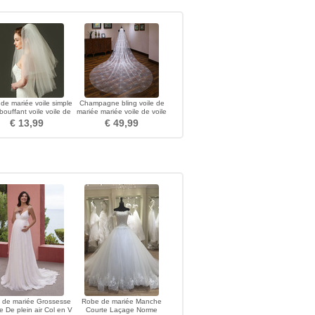
de mariée voile simple
Champagne bling voile de
 bouffant voile voile de
mariée mariée voile de voile
mariage court
luxueux long voile
€ 13,99
€ 49,99
 de mariée Grossesse
Robe de mariée Manche
e De plein air Col en V
Courte Laçage Norme