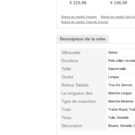
Dos Naturel taille
circulaire Elégant
€ 215,98
€ 146,99
Robes de mariée Vintage
Robes de mariée Une é
Robes de mariée Triangle Inversé
Description de la robe
Silhouette
Sirène
Encolure
Petit collier circula
Taille
Naturel taille
Ourlet
Longue
Retour Détails
Trou De Serrure
La longueur des
Manche Longue
manches
Type de manchon
Manche Aérienne
Train
Traîne Royal, Tra
Tissu
Tulle, Dentelle
Décoration
Bouton, Dentelle,