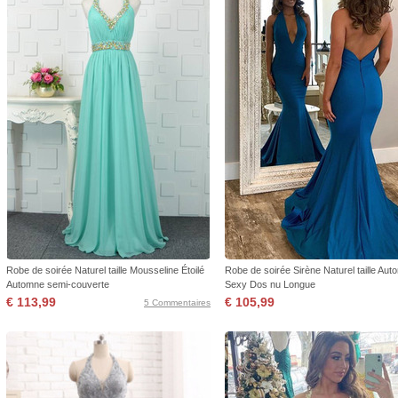
Robe de soirée Naturel taille Mousseline Étoilé
Robe de soirée Sirène Naturel taille Au
Automne semi-couverte
Sexy Dos nu Longue
€ 113,99
€ 105,99
5 Commentaires