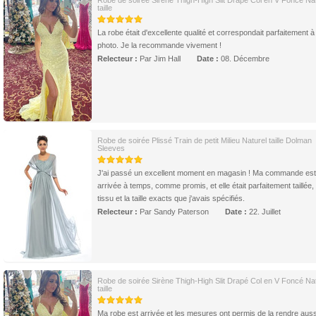
Robe de soirée Sirène Thigh-High Slit Drapé Col en V Foncé Nat
taille
La robe était d'excellente qualité et correspondait parfaitement à 
photo. Je la recommande vivement !
Relecteur :
Par Jim Hall
Date :
08. Décembre
Robe de soirée Plissé Train de petit Milieu Naturel taille Dolman
Sleeves
J'ai passé un excellent moment en magasin ! Ma commande est
arrivée à temps, comme promis, et elle était parfaitement taillée,
tissu et la taille exacts que j'avais spécifiés.
Relecteur :
Par Sandy Paterson
Date :
22. Juillet
Robe de soirée Sirène Thigh-High Slit Drapé Col en V Foncé Nat
taille
Ma robe est arrivée et les mesures ont permis de la rendre auss