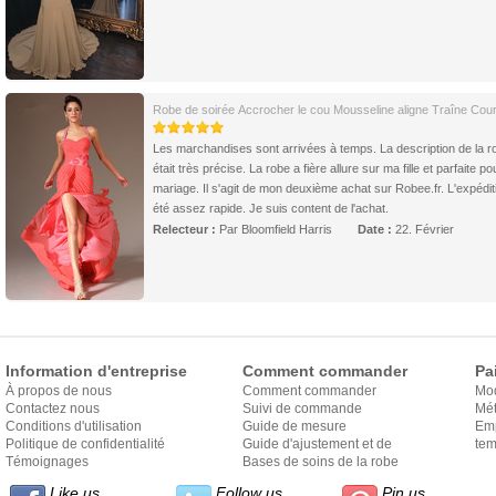
Robe de soirée Accrocher le cou Mousseline aligne Traîne Cour
Les marchandises sont arrivées à temps. La description de la r
était très précise. La robe a fière allure sur ma fille et parfaite po
mariage. Il s'agit de mon deuxième achat sur Robee.fr. L'expédit
été assez rapide. Je suis content de l'achat.
Relecteur :
Par Bloomfield Harris
Date :
22. Février
Information d'entreprise
Comment commander
Pa
À propos de nous
Comment commander
Mo
Contactez nous
Suivi de commande
Mét
Conditions d'utilisation
Guide de mesure
Em
Politique de confidentialité
Guide d'ajustement et de
exp
tem
Témoignages
style
Bases de soins de la robe
Like us
Follow us
Pin us