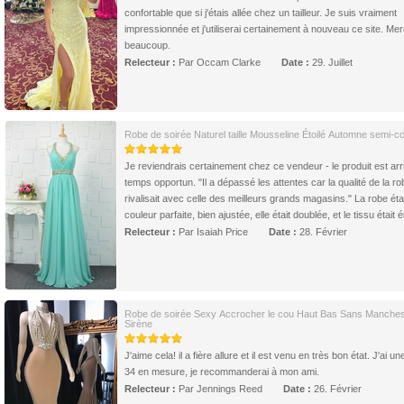
confortable que si j'étais allée chez un tailleur. Je suis vraiment
impressionnée et j'utiliserai certainement à nouveau ce site. Mer
beaucoup.
Relecteur :
Par Occam Clarke
Date :
29. Juillet
Robe de soirée Naturel taille Mousseline Étoilé Automne semi-c
Je reviendrais certainement chez ce vendeur - le produit est arr
temps opportun. "Il a dépassé les attentes car la qualité de la ro
rivalisait avec celle des meilleurs grands magasins." La robe étai
couleur parfaite, bien ajustée, elle était doublée, et le tissu était 
Relecteur :
Par Isaiah Price
Date :
28. Février
Robe de soirée Sexy Accrocher le cou Haut Bas Sans Manche
Sirène
J'aime cela! il a fière allure et il est venu en très bon état. J'ai une
34 en mesure, je recommanderai à mon ami.
Relecteur :
Par Jennings Reed
Date :
26. Février