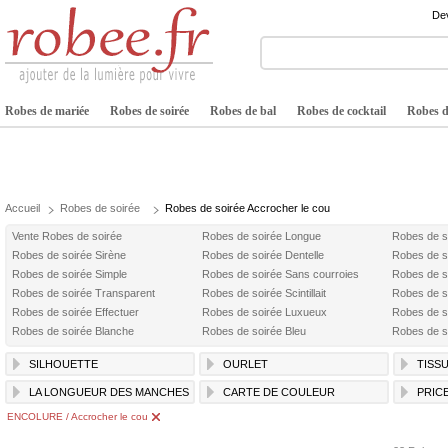
Dev
Robes de mariée
Robes de soirée
Robes de bal
Robes de cocktail
Robes de
Accueil
Robes de soirée
Robes de soirée Accrocher le cou
Vente Robes de soirée
Robes de soirée Longue
Robes de s
Robes de soirée Sirène
Robes de soirée Dentelle
Robes de s
Robes de soirée Simple
Robes de soirée Sans courroies
Robes de s
Robes de soirée Transparent
Robes de soirée Scintillait
Robes de s
Robes de soirée Effectuer
Robes de soirée Luxueux
Robes de s
Robes de soirée Blanche
Robes de soirée Bleu
Robes de s
SILHOUETTE
OURLET
TISS
LA LONGUEUR DES MANCHES
CARTE DE COULEUR
PRIC
ENCOLURE / Accrocher le cou