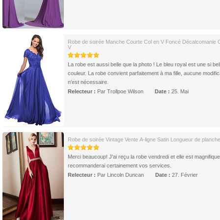
Robe de soirée Manche Courte Col en V Foncé Décalcomanie C
V
La robe est aussi belle que la photo ! Le bleu royal est une si bel
couleur. La robe convient parfaitement à ma fille, aucune modific
n'est nécessaire.
Relecteur :
Par Trollpoe Wilson
Date :
25. Mai
Robe de soirée Vintage Vente A-ligne Satin Longueur de planche
Merci beaucoup! J'ai reçu la robe vendredi et elle est magnifique
recommanderai certainement vos services.
Relecteur :
Par Lincoln Duncan
Date :
27. Février