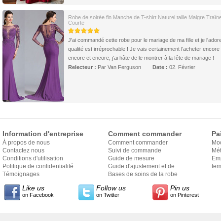
Robe de soirée fin Manche de T-shirt Naturel taille Maigre Traîn
Courte
J'ai commandé cette robe pour le mariage de ma fille et je l'ador
qualité est irréprochable ! Je vais certainement l'acheter encore 
encore et encore, j'ai hâte de le montrer à la fête de mariage !
Relecteur :
Par Van Ferguson
Date :
02. Février
Information d'entreprise
Comment commander
Pa
À propos de nous
Comment commander
Mo
Contactez nous
Suivi de commande
Mét
Conditions d'utilisation
Guide de mesure
Em
Politique de confidentialité
Guide d'ajustement et de
exp
tem
Témoignages
style
Bases de soins de la robe
Like us
Follow us
Pin us
on Facebook
on Twitter
on Pinterest