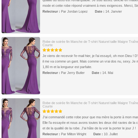
qualité du tissu est remarquable. Je suis assez difficile en matiè
mode et cette robe répond vraiment à mes exigences. Merci, Sis
Relecteur :
Par Jordan Lopez
Date :
14. Janvier
Robe de soirée fin Manche de T-shirt Naturel taille Maigre Traîn
Courte
Je viens de recevoir l'e-mail hier, je l'ai essayé, oh mon Dieu ! D
il me va comme un gant. Mais comme un vrai dos nu, sexy. Je
1,80 m et la longueur est parfaite.
Relecteur :
Par Jerry Butler
Date :
14. Mai
Robe de soirée fin Manche de T-shirt Naturel taille Maigre Traîn
Courte
J'ai commandé cette robe pour que ma mère la porte à mon mar
Elle l'a essayée et nous avons toutes les deux été ravies de la 
et de la qualité de la robe. J'ai hâte de la voir la porter le jour J !
Relecteur :
Par Milton Wright
Date :
10. Juillet