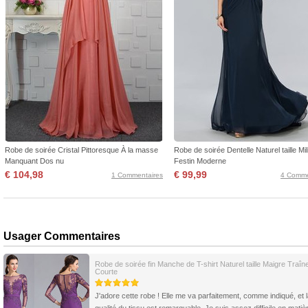
Robe de soirée Cristal Pittoresque À la masse
Robe de soirée Dentelle Naturel taille Mil
Manquant Dos nu
Festin Moderne
€ 104,98
€ 99,99
1 Commentaires
4 Comme
Usager Commentaires
Robe de soirée fin Manche de T-shirt Naturel taille Maigre Traîn
Courte
J'adore cette robe ! Elle me va parfaitement, comme indiqué, et 