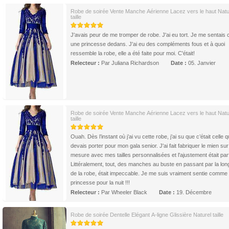
Robe de soirée Vente Manche Aérienne Lacez vers le haut Natu
taille
J'avais peur de me tromper de robe. J'ai eu tort. Je me sentai
une princesse dedans. J'ai eu des compléments fous et à quoi
ressemble la robe, elle a été faite pour moi. C'était!
Relecteur :
Par Juliana Richardson
Date :
05. Janvier
Robe de soirée Vente Manche Aérienne Lacez vers le haut Natu
taille
Ouah. Dès l’instant où j’ai vu cette robe, j’ai su que c’était celle q
devais porter pour mon gala senior. J'ai fait fabriquer le mien sur
mesure avec mes tailles personnalisées et l'ajustement était parf
Littéralement, tout, des manches au buste en passant par la lo
de la robe, était impeccable. Je me suis vraiment sentie comme
princesse pour la nuit !!!
Relecteur :
Par Wheeler Black
Date :
19. Décembre
Robe de soirée Dentelle Elégant A-ligne Glissière Naturel taille