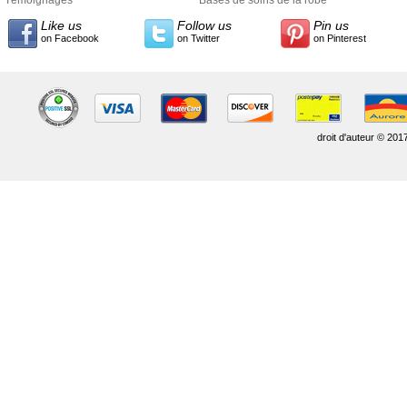
Témoignages
style
Bases de soins de la robe
Like us
Follow us
Pin us
on Facebook
on Twitter
on Pinterest
droit d'auteur © 201