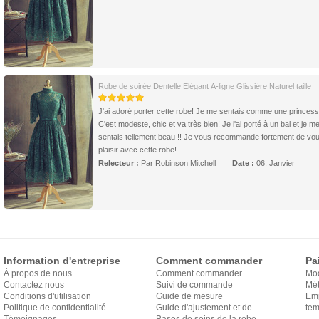
Robe de soirée Dentelle Elégant A-ligne Glissière Naturel taille
J'ai adoré porter cette robe! Je me sentais comme une princess
C'est modeste, chic et va très bien! Je l'ai porté à un bal et je m
sentais tellement beau !! Je vous recommande fortement de vou
plaisir avec cette robe!
Relecteur :
Par Robinson Mitchell
Date :
06. Janvier
Information d'entreprise
Comment commander
Pa
À propos de nous
Comment commander
Mo
Contactez nous
Suivi de commande
Mét
Conditions d'utilisation
Guide de mesure
Em
Politique de confidentialité
Guide d'ajustement et de
exp
tem