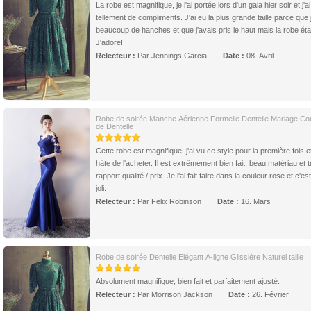
La robe est magnifique, je l'ai portée lors d'un gala hier soir et j'a
tellement de compliments. J'ai eu la plus grande taille parce que j
beaucoup de hanches et que j'avais pris le haut mais la robe étai
J'adore!
Relecteur :
Par Jennings Garcia
Date :
08. Avril
Robe de soirée Manche Aérienne Formelle Dentelle Mariage Co
de Dentelle
Cette robe est magnifique, j'ai vu ce style pour la première fois et
hâte de l'acheter. Il est extrêmement bien fait, beau matériau et 
rapport qualité / prix. Je l'ai fait faire dans la couleur rose et c'es
joli.
Relecteur :
Par Felix Robinson
Date :
16. Mars
Robe de soirée Dentelle Elégant A-ligne Glissière Naturel taille
Absolument magnifique, bien fait et parfaitement ajusté.
Relecteur :
Par Morrison Jackson
Date :
26. Février