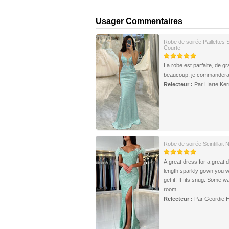
Usager Commentaires
Robe de soirée Paillettes
Courte
La robe est parfaite, de gr
beaucoup, je commanderai
Relecteur :
Par Harte Ker
Robe de soirée Scintillait
A great dress for a great de
length sparkly gown you wil
get it! It fits snug. Some way wants to size up if you want a little more
room.
Relecteur :
Par Geordie 