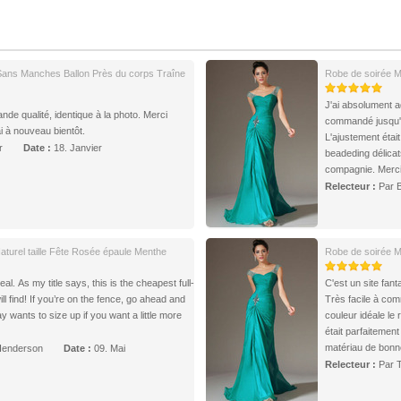
 Sans Manches Ballon Près du corps Traîne
Robe de soirée M
J'ai absolument ad
ande qualité, identique à la photo. Merci
commandé jusqu'à c
 à nouveau bientôt.
L'ajustement était
r
Date :
18. Janvier
beadeding délicat
compagnie. Merci
Relecteur :
Par 
 Naturel taille Fête Rosée épaule Menthe
Robe de soirée M
al. As my title says, this is the cheapest full-
C'est un site fant
l find! If you’re on the fence, go ahead and
Très facile à com
couleur idéale le 
était parfaitement
matériau de bonne
Henderson
Date :
09. Mai
Relecteur :
Par 