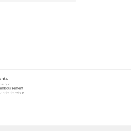
ents
change
 remboursement
ande de retour