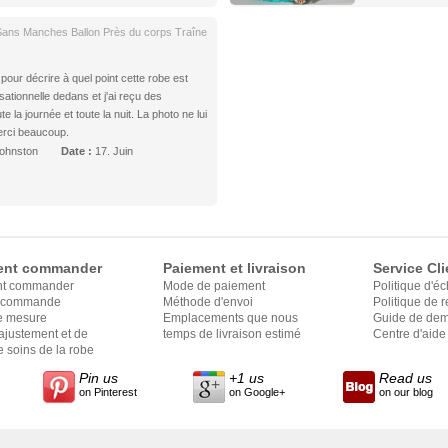
 Sans Manches Ballon Près du corps Traîne
s pour décrire à quel point cette robe est
tionnelle dedans et j'ai reçu des
 la journée et toute la nuit. La photo ne lui
erci beaucoup.
ohnston
Date :
17. Juin
nt commander
Paiement et livraison
Service Cli
t commander
Mode de paiement
Politique d'é
e commande
Méthode d'envoi
Politique de
e mesure
Emplacements que nous
Guide de dem
ajustement et de
expédions
temps de livraison estimé
Centre d'aide
 soins de la robe
Pin us
+1 us
Read us
on Pinterest
on Google+
on our blog