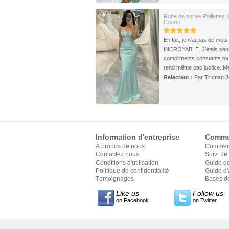
Robe de soirée Paillettes
Courte
En fait, je n'ai pas de mot
INCROYABLE. J'étais sensa
compliments constants toute
rend même pas justice. M
Relecteur :
Par Truman J
Information d'entreprise
Comme
À propos de nous
Commen
Contactez nous
Suivi d
Conditions d'utilisation
Guide d
Politique de confidentialité
Guide d'
Témoignages
style
Bases de
Like us
Follow us
on Facebook
on Twitter