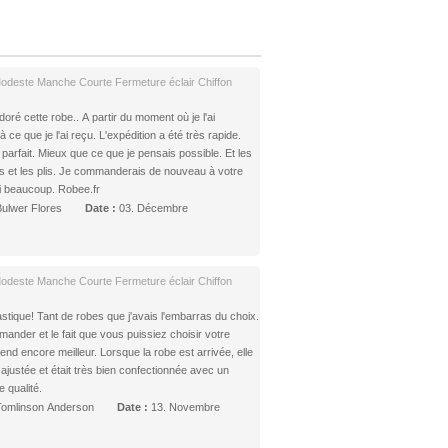
odeste Manche Courte Fermeture éclair Chiffon
oré cette robe.. A partir du moment où je l'ai
e que je l'ai reçu. L'expédition a été très rapide.
 parfait. Mieux que ce que je pensais possible. Et les
s et les plis. Je commanderais de nouveau à votre
 beaucoup. Robee.fr
Bulwer Flores
Date :
03. Décembre
odeste Manche Courte Fermeture éclair Chiffon
astique! Tant de robes que j'avais l'embarras du choix.
mander et le fait que vous puissiez choisir votre
rend encore meilleur. Lorsque la robe est arrivée, elle
 ajustée et était très bien confectionnée avec un
 qualité.
Tomlinson Anderson
Date :
13. Novembre