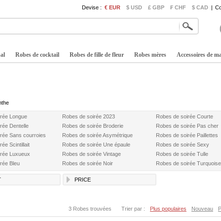
Devise :
€ EUR
$ USD
£ GBP
₣ CHF
$ CAD
|
Co
al
Robes de cocktail
Robes de fille de fleur
Robes mères
Accessoires de m
nthe
irée Longue
Robes de soirée 2023
Robes de soirée Courte
rée Dentelle
Robes de soirée Broderie
Robes de soirée Pas cher
rée Sans courroies
Robes de soirée Asymétrique
Robes de soirée Paillettes
ée Scintillait
Robes de soirée Une épaule
Robes de soirée Sexy
irée Luxueux
Robes de soirée Vintage
Robes de soirée Tulle
rée Bleu
Robes de soirée Noir
Robes de soirée Turquoise
T
PRICE
3 Robes trouvées
Trier par :
Plus populaires
Nouveau
P