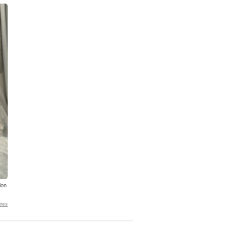
lon
res