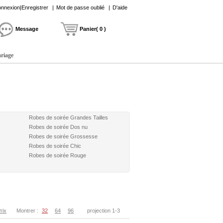
nnexion|Enregistrer
|
Mot de passe oublié
|
D'aide
Message
Panier( 0 )
ariage
Robes de soirée Grandes Tailles
Robes de soirée Dos nu
Robes de soirée Grossesse
Robes de soirée Chic
Robes de soirée Rouge
rix
Montrer :
32
64
96
projection 1-3