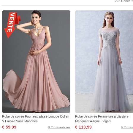
223 Robes t
Robe de soirée Fourreau plissé Longue Col en
Robe de soirée Fermeture à glissière
V Empire Sans Manches
Manquant A-ligne Elégant
€ 59,99
€ 113,99
8 Commentaires
6 Comme