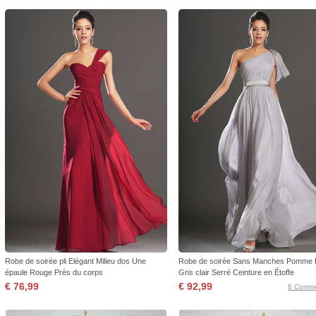
Robe de soirée pli Elégant Milieu dos Une
Robe de soirée Sans Manches Pomme 
épaule Rouge Près du corps
Gris clair Serré Ceinture en Étoffe
€ 76,99
€ 92,99
6 Comme