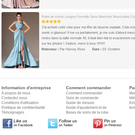
Robe de soirée Longue Formelle Sans Manches Mousseline Col
J'ai acheté cette robe pour ma fête de douche nuptiale. Cela m'a
sentir si glamour! Il me va parfaitement, je me suis d'abord mesu
rentre dans la taille normale 40, il était bien fait et exactement 
sur les photos ! J'adore, merci à tous !!!!!!!!!
Relecteur :
Par Harvey Ross
Date :
03. Octobre
Information d'entreprise
Comment commander
Pa
À propos de nous
Comment commander
Mo
Contactez nous
Suivi de commande
Mét
Conditions d'utilisation
Guide de mesure
Em
Politique de confidentialité
Guide d'ajustement et de
exp
tem
Témoignages
style
Bases de soins de la robe
Like us
Follow us
Pin us
on Facebook
on Twitter
on Pinterest