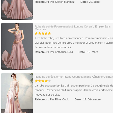
Relecteur :
Par Kelsen Martinez
Date :
29. Juillet
Robe de soirée Fourreau plissé Longue Col en V Empire Sans
Manches
Très belle robe, très bien confectionnée. J’en ai commandé 2 en
ciel clair pour mes demoiselles d’honneur et elles étaient magnifi
Je vais acheter à nouveau ici!
Relecteur :
Par Katharine Reid
Date :
12. Mars
Robe de soirée Norme Traîne Courte Manche Aérienne Col Bat
La robe est superbe. Le train est un peu long. Je suggérerais d
modifier. L'expédition était super rapide. J'achèterais certaineme
nouveau sur ce site.
Relecteur :
Par Rhys Cook
Date :
17. Décembre