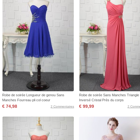
Robe de soirée Longueur de genou Sans
Robe de soirée Sans Manches Triangle
Manches Fourreau pli col coeur
Inversé Cristal Près du corps
€ 74,98
€ 99,99
2 Commentaires
2 Comme