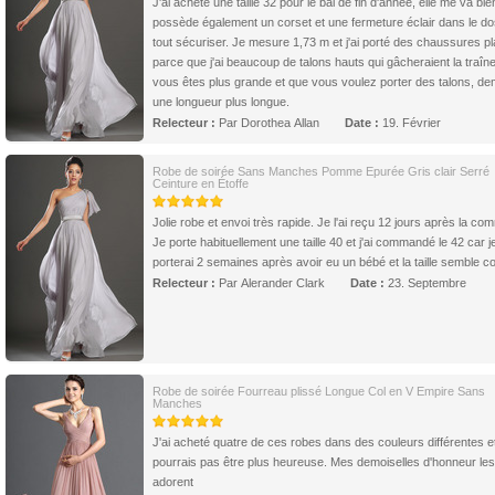
J'ai acheté une taille 32 pour le bal de fin d'année, elle me va bie
possède également un corset et une fermeture éclair dans le do
tout sécuriser. Je mesure 1,73 m et j'ai porté des chaussures pl
parce que j'ai beaucoup de talons hauts qui gâcheraient la traîne
vous êtes plus grande et que vous voulez porter des talons, d
une longueur plus longue.
Relecteur :
Par Dorothea Allan
Date :
19. Février
Robe de soirée Sans Manches Pomme Epurée Gris clair Serré
Ceinture en Étoffe
Jolie robe et envoi très rapide. Je l'ai reçu 12 jours après la c
Je porte habituellement une taille 40 et j'ai commandé le 42 car je
porterai 2 semaines après avoir eu un bébé et la taille semble co
Relecteur :
Par Alerander Clark
Date :
23. Septembre
Robe de soirée Fourreau plissé Longue Col en V Empire Sans
Manches
J'ai acheté quatre de ces robes dans des couleurs différentes et
pourrais pas être plus heureuse. Mes demoiselles d'honneur les
adorent