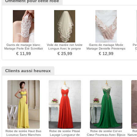
Ornement pour cette robe
Gants de mariage blanc
Voile de mariée net Ivoire
Gants de mariage Mode
Pe
Mariage Perle Été Scintillait
Longue Avec le peigne
Mariage Dentelle Printemps
D
Mitaine
Printemps Mariage
Court Doigt entier
Dév
€ 11,99
€ 25,99
€ 12,99
Clients aussi heureux
Robe de soirée Haut Bas
Robe de soirée Plissé
Robe de soirée Col en
Ro
Luxueux Sans Manches
Laçage Longueur de
Cœur Fourreau Avec Bijoux
Nature