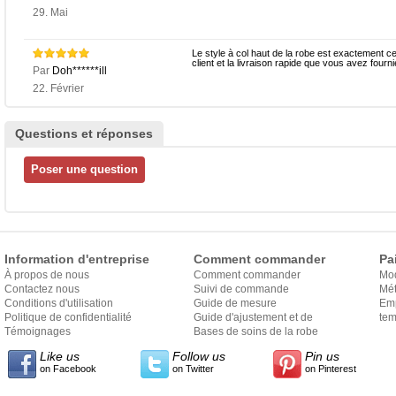
29. Mai
Le style à col haut de la robe est exactement c
client et la livraison rapide que vous avez fourni
Par
Doh******ill
22. Février
Questions et réponses
Information d'entreprise
Comment commander
Pa
À propos de nous
Comment commander
Mo
Contactez nous
Suivi de commande
Mét
Conditions d'utilisation
Guide de mesure
Em
Politique de confidentialité
Guide d'ajustement et de
exp
tem
Témoignages
style
Bases de soins de la robe
Like us
Follow us
Pin us
on Facebook
on Twitter
on Pinterest