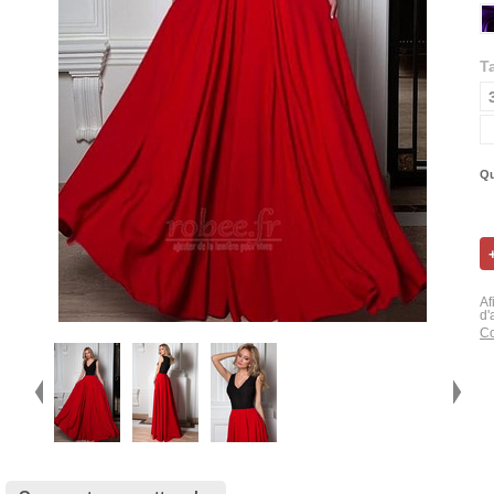
Ta
Qu
Af
d'
Co