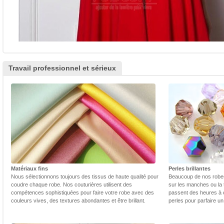
Travail professionnel et sérieux
Matériaux fins
Perles brillantes
Nous sélectionnons toujours des tissus de haute qualité pour
Beaucoup de nos robes 
coudre chaque robe. Nos couturières utilisent des
sur les manches ou la t
compétences sophistiquées pour faire votre robe avec des
passent des heures à 
couleurs vives, des textures abondantes et être brillant.
perles pour parfaire un