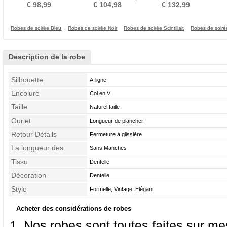
Longueur de plancher
plancher Ballon Col Carré
Naturel taille
L
€ 98,99
€ 104,98
€ 132,99
Robes de soirée Bleu
Robes de soirée Noir
Robes de soirée Scintillait
Robes de soir
Description de la robe
Silhouette
A-ligne
Encolure
Col en V
Taille
Naturel taille
Ourlet
Longueur de plancher
Retour Détails
Fermeture à glissière
La longueur des
Sans Manches
manches
Tissu
Dentelle
Décoration
Dentelle
Style
Formelle, Vintage, Elégant
Acheter des considérations de robes
Nos robes sont toutes faites sur mes