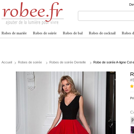
Dev
Robes de mariée
Robes de soirée
Robes de bal
Robes de cocktail
Robes de
Accueil
Robes de soirée
Robes de soirée Dentelle
Robe de soirée A-ligne Col 
R
#
Pr
C