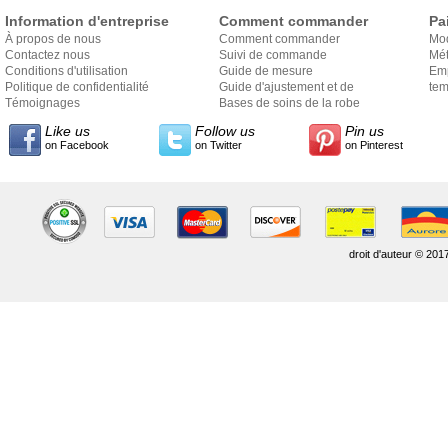
Information d'entreprise
Comment commander
Pa
À propos de nous
Comment commander
Mo
Contactez nous
Suivi de commande
Mét
Conditions d'utilisation
Guide de mesure
Em
Politique de confidentialité
Guide d'ajustement et de
exp
tem
Témoignages
style
Bases de soins de la robe
Like us
Follow us
Pin us
on Facebook
on Twitter
on Pinterest
droit d'auteur © 201