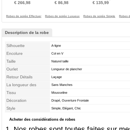
Fourreau Avec Bijoux
Longueur de genou Col en
Trou De Serrure Cérémonial
Fou
€ 266,98
€ 86,98
€ 135,99
Cœur
Robes de soirée Effectuer
Robes de soirée Luxueux
Robes de soirée Simple
Robes d
Description de la robe
Silhouette
A-ligne
Encolure
Col en V
Taille
Naturel taille
Ourlet
Longueur de plancher
Retour Détails
Laçage
La longueur des
Sans Manches
manches
Tissu
Mousseline
Décoration
Drapé, Ouverture Frontale
Style
Simple, Elégant, Chic
Acheter des considérations de robes
Nos robes sont toutes faites sur mes