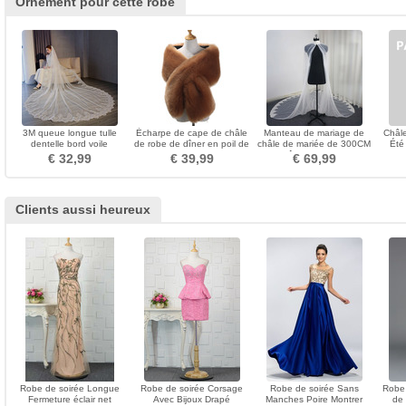
Ornement pour cette robe
3M queue longue tulle
Écharpe de cape de châle
Manteau de mariage de
Châle
dentelle bord voile
de robe de dîner en poil de
châle de mariée de 300CM
Été
accessoires de mariage
faux renard
châle de dentelle
m
€ 32,99
€ 39,99
€ 69,99
Clients aussi heureux
Robe de soirée Longue
Robe de soirée Corsage
Robe de soirée Sans
Robe
Fermeture éclair net
Avec Bijoux Drapé
Manches Poire Montrer
de 