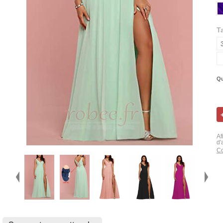
Ta
Qu
Af
d'
Co