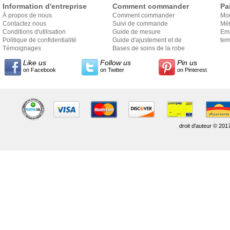
Information d'entreprise
Comment commander
Pa
À propos de nous
Comment commander
Mo
Contactez nous
Suivi de commande
Mét
Conditions d'utilisation
Guide de mesure
Em
Politique de confidentialité
Guide d'ajustement et de
exp
tem
Témoignages
style
Bases de soins de la robe
Like us
Follow us
Pin us
on Facebook
on Twitter
on Pinterest
droit d'auteur © 201