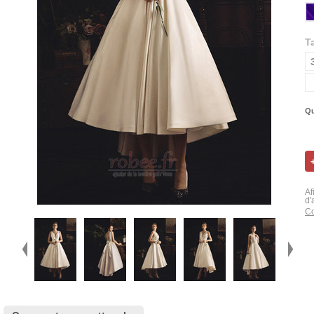
Ta
Qu
Af
d'
Co