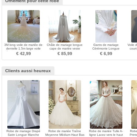
Ornement pour cette robe
3M long voile de mariée de
Châle de mariage longue
Gants de mariage
Voile 
dentelle 1.5m large voile
cape de mariée veste
Cérémonie Longue
court
d'église de mariage de voile
capuche en satin de
Romantique Hiver Perle
€ 42,99
€ 85,99
€ 6,99
couleur
blanc
Clients aussi heureux
Robe de mariage Drapé
Robe de mariée Traîne
Robe de mariée Tulle A-
Robe
Satin Longue Manche
Moyenne Médium Haut Bas
ligne Lacez vers le haut
Prin