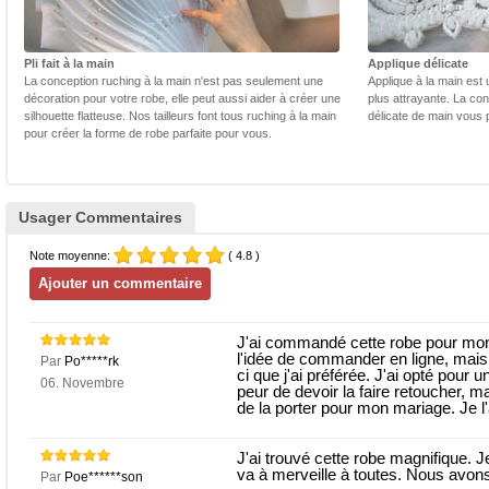
Pli fait à la main
Applique délicate
La conception ruching à la main n'est pas seulement une
Applique à la main est 
décoration pour votre robe, elle peut aussi aider à créer une
plus attrayante. La con
silhouette flatteuse. Nos tailleurs font tous ruching à la main
délicate de main vous 
pour créer la forme de robe parfaite pour vous.
Usager Commentaires
Note moyenne:
( 4.8 )
J'ai commandé cette robe pour mon
l'idée de commander en ligne, mais 
Par
Po*****rk
ci que j'ai préférée. J'ai opté pour u
06. Novembre
peur de devoir la faire retoucher, mai
de la porter pour mon mariage. Je l'
J'ai trouvé cette robe magnifique. 
va à merveille à toutes. Nous avon
Par
Poe******son