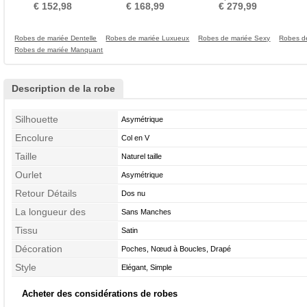
Longue Ancien Sage
a ligne Couvert de Dentelle
Orné de Rosette
€ 152,98
€ 168,99
€ 279,99
Robes de mariée Dentelle
Robes de mariée Luxueux
Robes de mariée Sexy
Robes d
Robes de mariée Manquant
Description de la robe
Silhouette
Asymétrique
Encolure
Col en V
Taille
Naturel taille
Ourlet
Asymétrique
Retour Détails
Dos nu
La longueur des
Sans Manches
manches
Tissu
Satin
Décoration
Poches, Nœud à Boucles, Drapé
Style
Elégant, Simple
Acheter des considérations de robes