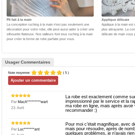
Pli fait à la main
Applique délicate
La conception ruching à la main n'est pas seulement une
Applique à la main est 
décoration pour votre robe, elle peut aussi aider à créer une
plus attrayante. La con
silhouette flatteuse. Nos tailleurs font tous ruching à la main
délicate de main vous 
pour créer la forme de robe parfaite pour vous.
Usager Commentaires
Note moyenne:
( 5 )
La robe est exactement comme sur 
impressionné par le service et la rap
Par
MacA*********wart
ma robe en ligne, mais après avoir 
23. Avril
recommander :)
Pour moi c’était magnifique, avec de 
mais pour résoudre, après de nombr
Par
Luc*******ant
quelques problèmes, je n’avais rien