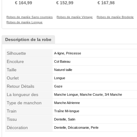
Gaze Mancheron
Couche Tribunal train
Rosée épaule
Perle
€ 164,99
€ 152,99
€ 167,98
Robes de mariée Sans courroies
Robes de mariée Vintage
Robes de mariée Broderie
Robes de mariée Longue
Description de la robe
Silhouette
A-ligne, Princesse
Encolure
Col Bateau
Taille
Naturel taille
Ourlet
Longue
Retour Détails
Gaze
La longueur des
Manche Longue, Manche Courte, 3/4 Manche
manches
Type de manchon
Manche Aérienne
Train
Traîne Mi-longue
Tissu
Dentelle, Satin
Décoration
Dentelle, Décalcomanie, Perle