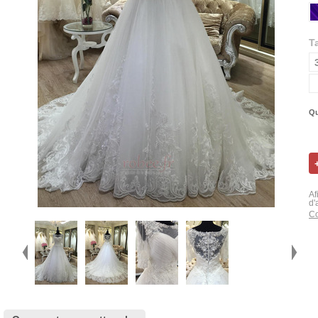
Ta
Qu
Af
d'
Co