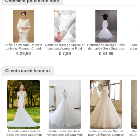
Ornement pour cette robe
Châle de mariage De plein
Gants de mariage Appliquer
Petticoat de mariage Robe
Diam
air Ivoire Fourrure Chaud
Luxueux Approprié Froid
de mariée Sexy Spandex
créat
Laine artificielle
Ivoire Cérémonie
blanc Jantes simples
€ 29,99
€ 7,99
€ 34,99
Clients aussi heureux
Robe de mariée Petites
Robe de mariée Satin
Robe de mariée Naturel
Rob
Tailles Bretelles Spaghetti
Naturel taille Elégant Multi
taille Cérémonial Dentelle
cour