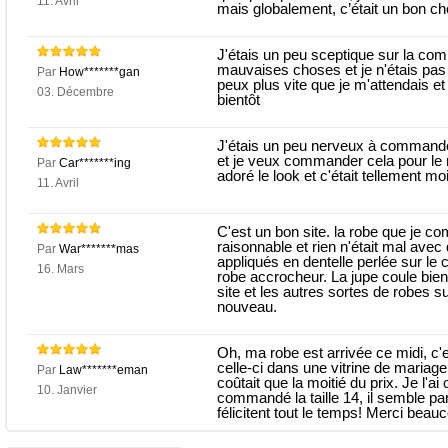
11. Avril
mais globalement, c’était un bon ch
J'étais un peu sceptique sur la com
mauvaises choses et je n'étais pas 
Par
How*******gan
peux plus vite que je m'attendais et 
03. Décembre
bientôt
J'étais un peu nerveux à commande
et je veux commander cela pour le ma
Par
Car*******ing
adoré le look et c'était tellement moi
11. Avril
C'est un bon site. la robe que je 
raisonnable et rien n'était mal avec 
Par
War*******mas
appliqués en dentelle perlée sur le 
16. Mars
robe accrocheur. La jupe coule bien 
site et les autres sortes de robes sur
nouveau.
Oh, ma robe est arrivée ce midi, c'e
celle-ci dans une vitrine de mariage
Par
Law*******eman
coûtait que la moitié du prix. Je l'ai
10. Janvier
commandé la taille 14, il semble 
félicitent tout le temps! Merci beauc