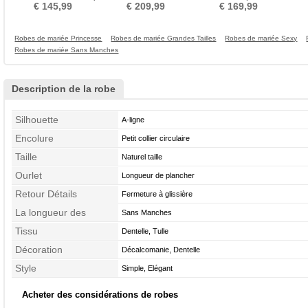
Sans Manches Fermeture à
aligne Chaussez
Col en V Foncé Corsage
€ 145,99
€ 209,99
€ 169,99
glissière
Avec Bijoux
Robes de mariée Princesse
Robes de mariée Grandes Tailles
Robes de mariée Sexy
Robes de mariée Sans Manches
Description de la robe
Silhouette
A-ligne
Encolure
Petit collier circulaire
Taille
Naturel taille
Ourlet
Longueur de plancher
Retour Détails
Fermeture à glissière
La longueur des
Sans Manches
manches
Tissu
Dentelle, Tulle
Décoration
Décalcomanie, Dentelle
Style
Simple, Elégant
Acheter des considérations de robes