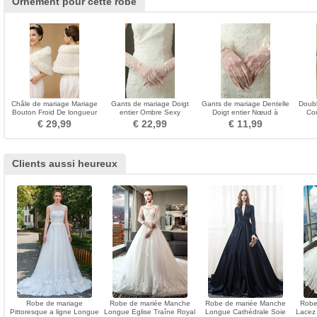
Ornement pour cette robe
Châle de mariage Mariage
Gants de mariage Doigt
Gants de mariage Dentelle
Doubl
Bouton Froid De longueur
entier Ombre Sexy
Doigt entier Nœud à
Cor
moyenne Ancien
Translucide Tulle Longue
Boucles Sexy Montrer
Cour
€ 29,99
€ 22,99
€ 11,99
Clients aussi heureux
Robe de mariage
Robe de mariée Manche
Robe de mariée Manche
Robe
Pittoresque a ligne Longue
Longue Eglise Traîne Royal
Longue Cathédrale Soie
Lacez 