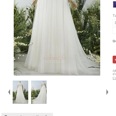
Ta
Qu
Af
d'
Co