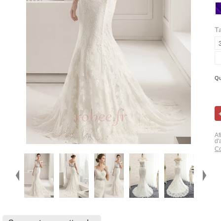
Ta
Qu
Af
d'
Co