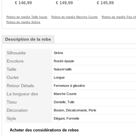
A-ligne Tube droit
Printemps Elégant Traîne
du corps Dentelle De plein
Nature
€ 146,99
€ 149,99
€ 145,99
Moyenne
air
Robes de mariée Taille haute
Robes de mariée Manche Courte
Robes de mariée Pas c
Robes de mariée Sirène
Description de la robe
Silhouette
Sirène
Encolure
Rosée épaule
Taille
Naturel taille
Ourlet
Longue
Retour Détails
Fermeture à glissière
La longueur des
Manche Courte
manches
Tissu
Dentelle, Tulle
Décoration
Bouton, Décalcomanie, Perle
Style
Elégant, Formelle
Acheter des considérations de robes