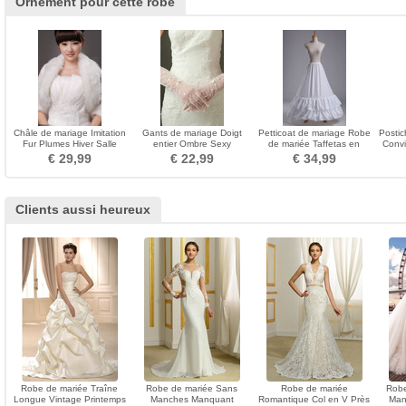
Ornement pour cette robe
Châle de mariage Imitation
Gants de mariage Doigt
Petticoat de mariage Robe
Postic
Fur Plumes Hiver Salle
entier Ombre Sexy
de mariée Taffetas en
Convi
multifonctionnel
Translucide Tulle Longue
polyester Deux jantes
€ 29,99
€ 22,99
€ 34,99
Clients aussi heureux
Robe de mariée Traîne
Robe de mariée Sans
Robe de mariée
Robe
Longue Vintage Printemps
Manches Manquant
Romantique Col en V Près
Man