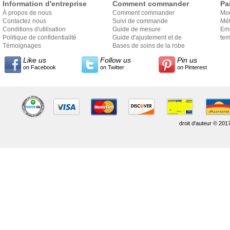
Information d'entreprise
Comment commander
Pa
À propos de nous
Comment commander
Mo
Contactez nous
Suivi de commande
Mét
Conditions d'utilisation
Guide de mesure
Em
Politique de confidentialité
Guide d'ajustement et de
exp
tem
Témoignages
style
Bases de soins de la robe
Like us
Follow us
Pin us
on Facebook
on Twitter
on Pinterest
droit d'auteur © 201