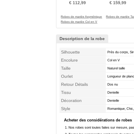
Mode Une épaule
Bas Cérémonial
€ 112,99
€ 159,99
Robes de mariée Asymétrique
Robes de mariée Tai
Robes de mariée Col en V
Description de la robe
Silhouette
Près du corps, Si
Encolure
Col en V
Taille
Naturel taille
Ourlet
Longueur de plan
Retour Détails
Dos nu
Tissu
Dentelle
Décoration
Dentelle
Style
Romantique, Chic,
Acheter des considérations de robes
Nos robes sont toutes faites sur mesure, pas 