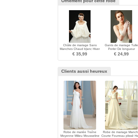
Ornement pour cette robe
Châle de mariage Sans
Gants de mariage Tulle
Manches Chaud blanc Hiver
Perler De longueur
Romantique Épais
moyenne Sexy blanc
€ 35,99
€ 24,99
Clients aussi heureux
Robe de mariée Traîne
Robe de mariage Manc
Moyenne Milieu Mousseline
Courte Fourreau plissé H