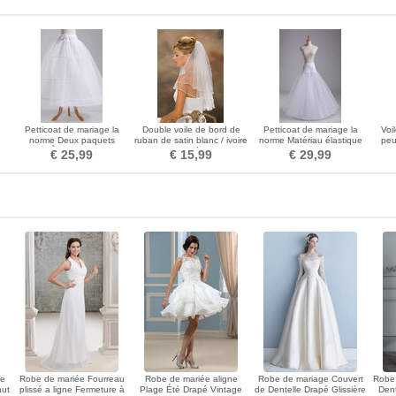
Petticoat de mariage la
Double voile de bord de
Petticoat de mariage la
Voi
norme Deux paquets
ruban de satin blanc / ivoire
norme Matériau élastique
peu
Longue À la mode Taffetas
voile de mariée en gros
Fort net Robe pleine
€ 25,99
€ 15,99
€ 29,99
en polyester
he
Robe de mariée Fourreau
Robe de mariée aligne
Robe de mariage Couvert
Robe 
aut
plissé a ligne Fermeture à
Plage Été Drapé Vintage
de Dentelle Drapé Glissière
Dent