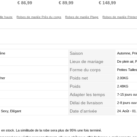
glissière
Col Bateau Organza
Formelle
€ 86,99
€ 89,99
€ 148,99
lle haute
Robes de mariée Près du corps
Robes de mariée Plage
Robes de mariée Print
Saison
rène
Automne, Pri
Lieux de mariage
De plein air, 
Forme du corps
Petites Taill
Poids net
cher
2.00KG
Poids
2.48KG
Adapter les temps
7-15 jours ou
Délai de livraison
2-8 jours ouv
Date d'arrivée
 Sexy, Elégant
24. Août - 01
en stock. La similitude de la robe sera plus de 95% une fois terminé.