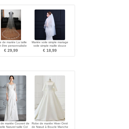
le de mariée La taille
Mariée voile simple mariage
t être personnalisée
voile simple maille douce
Tulle blanc
avec peigne
€ 29,99
€ 18,99
de mariée Couvert de
Robe de mariée Hiver Orné
elle Naturel taille Col
de Nœud à Boucle Manche