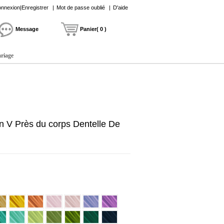
nnexion|Enregistrer
|
Mot de passe oublié
|
D'aide
Message
Panier( 0 )
ariage
 V Près du corps Dentelle De