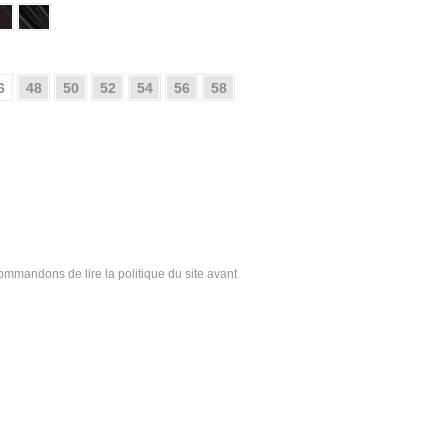
6
48
50
52
54
56
58
ecommandons de lire la politique du site avant