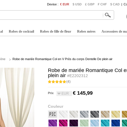
Devise :
€ EUR
$ USD
£ GBP
₣ CHF
$ CAD
|
Co
al
Robes de cocktail
Robes de fille de fleur
Robes mères
Accessoires de m
rène
Robe de mariée Romantique Col en V Près du corps Dentelle De plein air
Robe de mariée Romantique Col en
plein air
#E2202312
(4)
€ 145,99
Prix
EUR
Couleur