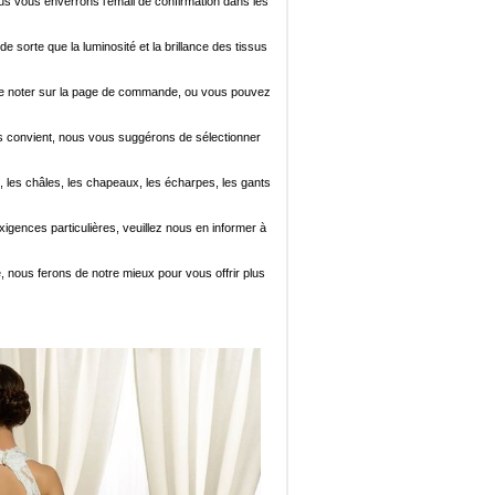
ous vous enverrons l'email de confirmation dans les
de sorte que la luminosité et la brillance des tissus
ez le noter sur la page de commande, ou vous pouvez
i vous convient, nous vous suggérons de sélectionner
, les châles, les chapeaux, les écharpes, les gants
xigences particulières, veuillez nous en informer à
e, nous ferons de notre mieux pour vous offrir plus