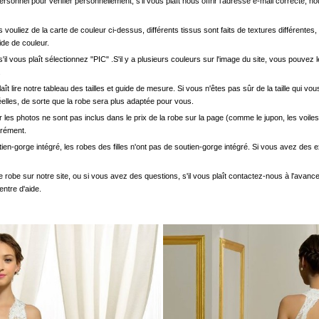
onnel pour vérifier personnellement, s'il vous plaît nous offrir l'adresse e-mail correcte, n
s vouliez de la carte de couleur ci-dessus, différents tissus sont faits de textures différentes, 
uide de couleur.
'il vous plaît sélectionnez "PIC" .S'il y a plusieurs couleurs sur l'image du site, vous pouv
.
s plaît lire notre tableau des tailles et guide de mesure. Si vous n'êtes pas sûr de la taille qu
elles, de sorte que la robe sera plus adaptée pour vous.
les photos ne sont pas inclus dans le prix de la robe sur la page (comme le jupon, les voiles
arément.
ien-gorge intégré, les robes des filles n'ont pas de soutien-gorge intégré. Si vous avez des e
e robe sur notre site, ou si vous avez des questions, s'il vous plaît contactez-nous à l'avanc
entre d'aide.