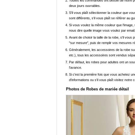
Toutes les commandes ont besoin de notre pers
deux jours ouvrables.
S'il vous plaît sélectionner la couleur que vou
sont différents, s'il vous plaît se référer au g
Si vous voulez la même couleur que l'image, s
nous dire quelle image vous voulez par email
Avant de choisir la taille de la robe, s'il vou
"sur mesure", puis de remplir vos mesures ré
Généralement, les accessoires de la robe sur 
etc.), tous les accessoires sont vendus sép
Par défaut, les robes pour adultes ont un sout
l'avance.
Si c'est la première fois que vous achetez un
d'informations ou s'il vous plaît visitez notre c
Photos de Robes de mariée détail