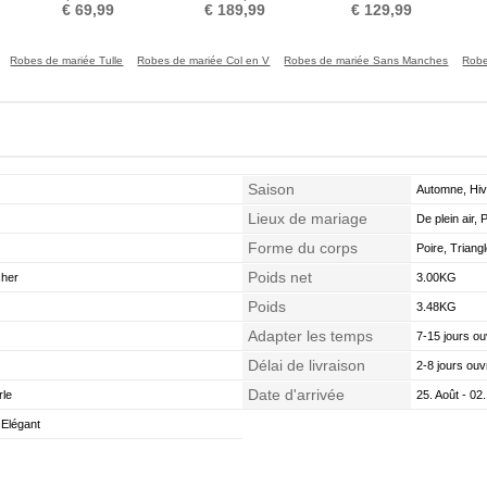
Drapé Simple Satin
Manche Aérienne
Manche Longue
p
€ 69,99
€ 189,99
€ 129,99
Robes de mariée Tulle
Robes de mariée Col en V
Robes de mariée Sans Manches
Robe
Saison
Automne, Hiv
Lieux de mariage
De plein air, 
Forme du corps
Poire, Triang
Poids net
cher
3.00KG
Poids
3.48KG
Adapter les temps
7-15 jours ou
Délai de livraison
2-8 jours ouv
Date d'arrivée
rle
25. Août - 02
 Elégant