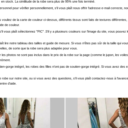
en stock. La similitude de la robe sera plus de 95% une fois terminé.
onnel pour vérifier personnellement, s'il vous plaît nous offrir l'adresse e-mail correcte, n
s vouliez de la carte de couleur ci-dessus, différents tissus sont faits de textures différentes, 
uide de couleur.
'il vous plaît sélectionnez "PIC" .S'il y a plusieurs couleurs sur l'image du site, vous pouv
.
s plaît lire notre tableau des tailles et guide de mesure. Si vous n'êtes pas sûr de la taille qu
elles, de sorte que la robe sera plus adaptée pour vous.
les photos ne sont pas inclus dans le prix de la robe sur la page (comme le jupon, les voiles
arément.
ien-gorge intégré, les robes des filles n'ont pas de soutien-gorge intégré. Si vous avez des e
e robe sur notre site, ou si vous avez des questions, s'il vous plaît contactez-nous à l'avanc
entre d'aide.