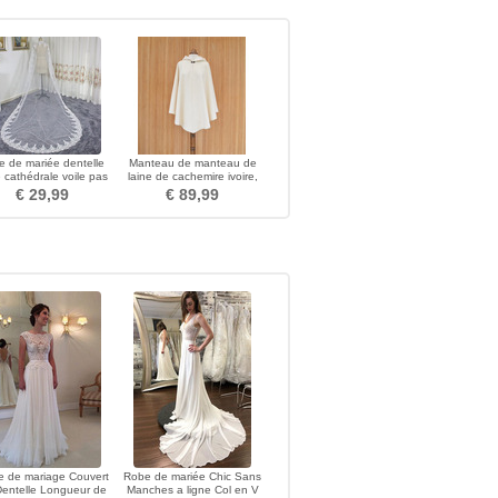
le de mariée dentelle
Manteau de manteau de
e cathédrale voile pas
laine de cachemire ivoire,
cher voile
manteau de mariage blanc,
€ 29,99
€ 89,99
manteau de mariage blanc
avec capuche
 de mariage Couvert
Robe de mariée Chic Sans
Dentelle Longueur de
Manches a ligne Col en V