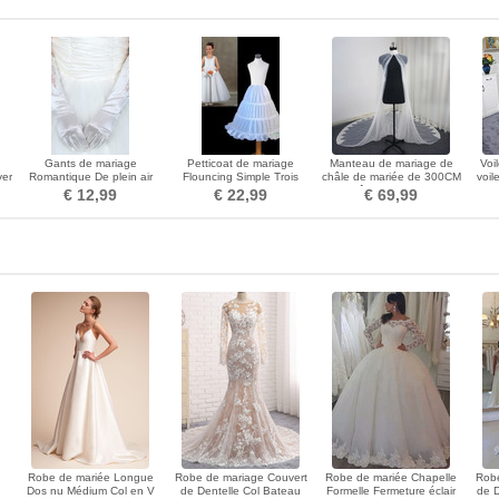
Gants de mariage
Petticoat de mariage
Manteau de mariage de
Voi
ver
Romantique De plein air
Flouncing Simple Trois
châle de mariée de 300CM
voil
Dentelle Doigt entier
jantes Taffetas en polyester
châle de dentelle
€ 12,99
€ 22,99
€ 69,99
Robe de mariée Longue
Robe de mariage Couvert
Robe de mariée Chapelle
Robe
Dos nu Médium Col en V
de Dentelle Col Bateau
Formelle Fermeture éclair
de 