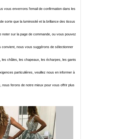
ous vous enverrons l'email de confirmation dans les
de sorte que la luminosité et la brillance des tissus
ez le noter sur la page de commande, ou vous pouvez
i vous convient, nous vous suggérons de sélectionner
, les châles, les chapeaux, les écharpes, les gants
xigences particulières, veuillez nous en informer à
e, nous ferons de notre mieux pour vous offrir plus