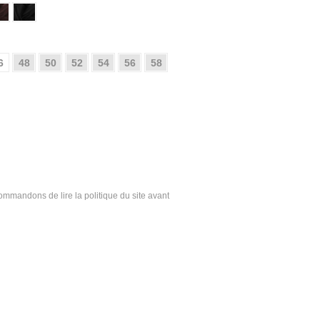
6
48
50
52
54
56
58
ecommandons de lire la politique du site avant