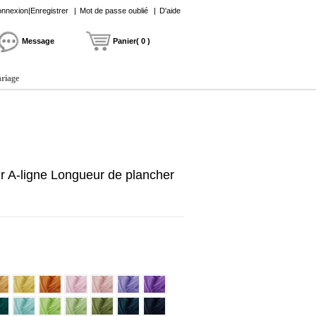
nnexion|Enregistrer
|
Mot de passe oublié
|
D'aide
Message
Panier( 0 )
ariage
r A-ligne Longueur de plancher