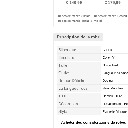
Printemps Milieu
Luxueux Médium Perle
€ 140,99
€ 179,99
Robes de mariée Simple
Robes de mariée Dos nu
Robes de mariée Triangle Inversé
Description de la robe
Silhouette
A-ligne
Encolure
Col en V
Taille
Naturel taille
Ourlet
Longueur de plan
Retour Détails
Dos nu
La longueur des
Sans Manches
manches
Tissu
Dentelle, Tulle
Décoration
Décalcomanie, Pe
Style
Formelle, Vintage,
Acheter des considérations de robes