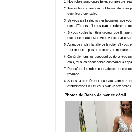
Nos robes sont toutes faites sur mesure, pas 
Toutes les commandes ont besoin de notre pers
deux jours ouvrables.
S'il vous plaît sélectionner la couleur que vou
sont différents, s'il vous plaît se référer au g
Si vous voulez la même couleur que l'image, s
nous dire quelle image vous voulez par email
Avant de choisir la taille de la robe, s'il vou
"sur mesure", puis de remplir vos mesures ré
Généralement, les accessoires de la robe sur 
etc.), tous les accessoires sont vendus sép
Par défaut, les robes pour adultes ont un sout
l'avance.
Si c'est la première fois que vous achetez un
d'informations ou s'il vous plaît visitez notre c
Photos de Robes de mariée détail