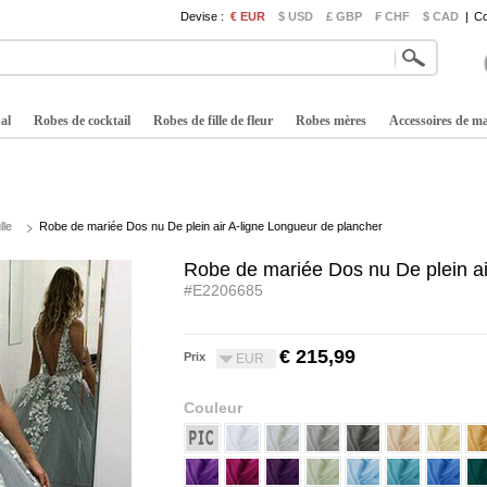
Devise :
€ EUR
$ USD
£ GBP
₣ CHF
$ CAD
|
Co
al
Robes de cocktail
Robes de fille de fleur
Robes mères
Accessoires de m
lle
Robe de mariée Dos nu De plein air A-ligne Longueur de plancher
Robe de mariée Dos nu De plein ai
#E2206685
€ 215,99
Prix
EUR
Couleur