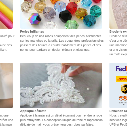
Perles brillantes
Broderie ex
ualité pour
Beaucoup de nos robes comportent des perles scintillantes
Broderie réin
sur les manches ou la taille. Les couturières professionnelles
c'est une dé
 avec des
passent des heures à coudre habilement des perles et des
une machine.
llant.
perles pour parfaire un design élégant et classique.
et une vision
un motif exq
Applique délicate
Livraison ra
ent une
Applique à la main est un détail étonnant pour rendre la robe
Nous travail
 créer une
plus attrayante. La conception unique de robe et l'application
services log
 à la main
délicate de main vous présentera des robes parfaites.
UPS et FedEX