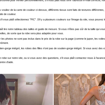
onnel pour vérifier personnellement, s'il vous plaît nous offrir l'adresse e-mail correcte, n
s vouliez de la carte de couleur ci-dessus, différents tissus sont faits de textures différentes, 
uide de couleur.
'il vous plaît sélectionnez "PIC" .S'il y a plusieurs couleurs sur l'image du site, vous pouv
.
s plaît lire notre tableau des tailles et guide de mesure. Si vous n'êtes pas sûr de la taille qu
elles, de sorte que la robe sera plus adaptée pour vous.
les photos ne sont pas inclus dans le prix de la robe sur la page (comme le jupon, les voiles
arément.
ien-gorge intégré, les robes des filles n'ont pas de soutien-gorge intégré. Si vous avez des e
e robe sur notre site, ou si vous avez des questions, s'il vous plaît contactez-nous à l'avanc
entre d'aide.