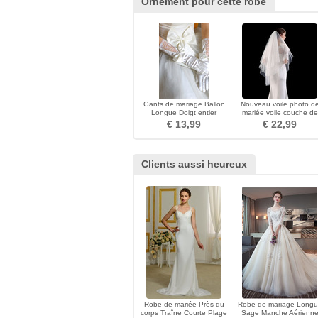
Ornement pour cette robe
Gants de mariage Ballon
Nouveau voile photo d
Longue Doigt entier
mariée voile couche de
multifonctionnel
voile court avec voile d
€ 13,99
€ 22,99
peigne voile simple
Clients aussi heureux
Robe de mariée Près du
Robe de mariage Long
corps Traîne Courte Plage
Sage Manche Aérienn