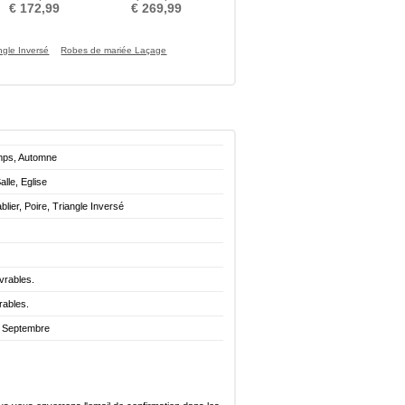
glissière
à glissière
€ 172,99
€ 269,99
ngle Inversé
Robes de mariée Laçage
emps, Automne
alle, Eglise
lier, Poire, Triangle Inversé
vrables.
rables.
. Septembre