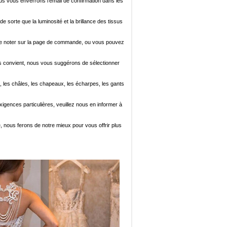
ous vous enverrons l'email de confirmation dans les
de sorte que la luminosité et la brillance des tissus
ez le noter sur la page de commande, ou vous pouvez
i vous convient, nous vous suggérons de sélectionner
, les châles, les chapeaux, les écharpes, les gants
xigences particulières, veuillez nous en informer à
e, nous ferons de notre mieux pour vous offrir plus