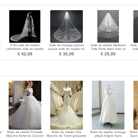
e
3.5m voile de mariée
Voile de mariage grande
Voile de mariée Moderne
Voile
cathédrale voile de mariée
queue voile de mariée en
Tulle Perle blanc Avec le
voi
e
voile de dentelle
dentelle de paillettes voile
peigne Multi Couche
€ 42,99
€ 35,99
€ 29,99
d'église
ue
Robe de mariée Formelle
Robe de mariée Chic
Robe de mariée Corsage
Robe 
e
Manche Aérienne Couvert
Manche de T-shirt gossamer
plissé A-ligne Sans
Sans