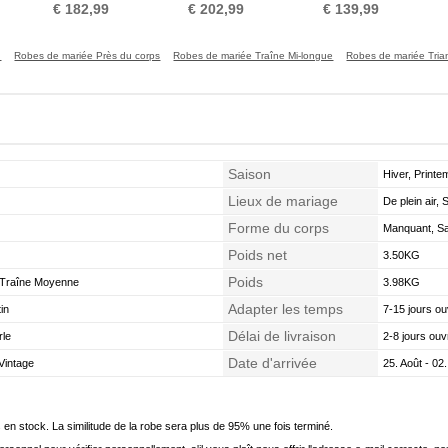
de Dentelle Longue
Couvert de Dentelle
Manches Printemps
€ 182,99
€ 202,99
€ 139,99
u
Robes de mariée Près du corps
Robes de mariée Traîne Mi-longue
Robes de mariée Tria
Saison
Hiver, Print
Lieux de mariage
De plein air, S
Forme du corps
Manquant, Sab
Poids net
3.50KG
Poids
, Traîne Moyenne
3.98KG
Adapter les temps
tin
7-15 jours ou
Délai de livraison
rle
2-8 jours ouv
Date d'arrivée
Vintage
25. Août - 02
en stock. La similitude de la robe sera plus de 95% une fois terminé.