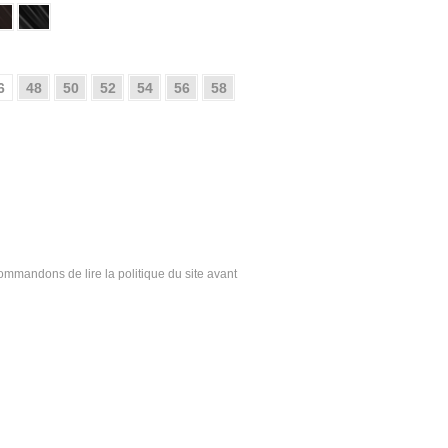
6
48
50
52
54
56
58
ecommandons de lire la politique du site avant