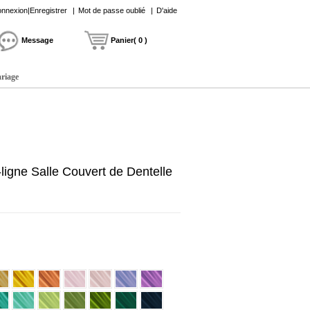
nnexion|Enregistrer
|
Mot de passe oublié
|
D'aide
Message
Panier( 0 )
ariage
igne Salle Couvert de Dentelle