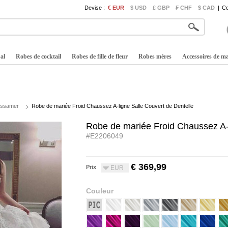
Devise :
€ EUR
$ USD
£ GBP
₣ CHF
$ CAD
|
Co
al
Robes de cocktail
Robes de fille de fleur
Robes mères
Accessoires de m
ossamer
Robe de mariée Froid Chaussez A-ligne Salle Couvert de Dentelle
Robe de mariée Froid Chaussez A-l
#E2206049
€ 369,99
Prix
EUR
Couleur