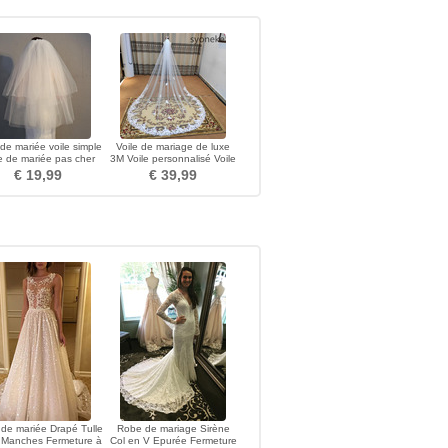
 de mariée voile simple
Voile de mariage de luxe
le de mariée pas cher
3M Voile personnalisé Voile
de bord de dentelle Long
€ 19,99
€ 39,99
Tulle Personnalisation
d'une couche
de mariée Drapé Tulle
Robe de mariage Sirène
 Manches Fermeture à
Col en V Epurée Fermeture