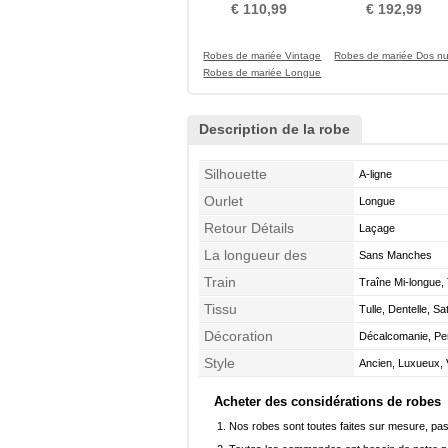
Taille chute
Dentelle 3/4 Manche
€ 110,99
€ 192,99
Robes de mariée Vintage
Robes de mariée Dos n
Robes de mariée Longue
Description de la robe
Silhouette
A-ligne
Ourlet
Longue
Retour Détails
Laçage
La longueur des
Sans Manches
manches
Train
Traîne Mi-longue
Tissu
Tulle, Dentelle, Sa
Décoration
Décalcomanie, Pe
Style
Ancien, Luxueux, 
Acheter des considérations de robes
Nos robes sont toutes faites sur mesure, pas 