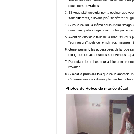
Toutes les commandes ont besoin de notre pers
deux jours ouvrables.
S'il vous plaît sélectionner la couleur que vou
sont différents, s'il vous plaît se référer au g
Si vous voulez la même couleur que l'image, s
nous dire quelle image vous voulez par email
Avant de choisir la taille de la robe, s'il vou
"sur mesure", puis de remplir vos mesures ré
Généralement, les accessoires de la robe sur 
etc.), tous les accessoires sont vendus sép
Par défaut, les robes pour adultes ont un sout
l'avance.
Si c'est la première fois que vous achetez un
d'informations ou s'il vous plaît visitez notre c
Photos de Robes de mariée détail