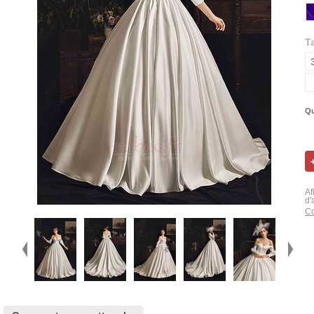
Ta
Qu
Af
d'
Co