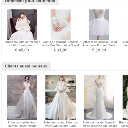
Ornement pour cette robe
Fausse fourrure de mariage
Gants de mariage Dentelle
Petticoat de mariage Court
Châl
châle chaud grand
Ivoire Été Décoration Nœud
À la mode Fort net Sans
car
manteau de mariée de taille
à Boucles
cadre Longue
Ce
€ 45,99
€ 11,99
€ 19,99
Clients aussi heureux
Robe de mariée Hiver
Robe de mariée Salle des
Robe de mariée Dentelle
Robe 
Fourreau plissé Naturel
fêtes Naturel taille Sans
Petites Tailles vogue Maigre
Mode