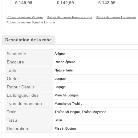
taille Sans Manches
Manches a ligne
Longue Plage
Manq
€ 149,99
€ 142,99
€ 142,99
Robes de mariée Vintage
Robes de mariée Près du corps
Robes de mariée Grossesse
Robes de mariée Manche Longue
Description de la robe
Silhouette
A-ligne
Encolure
Rosée épaule
Taille
Naturel taille
Ourlet
Longue
Retour Détails
Laçage
La longueur des
Manche Longue
manches
Type de manchon
Manche de T-shirt
Train
Traîne Mi-longue, Traîne Moyenne
Tissu
Satin
Décoration
Plissé, Bouton