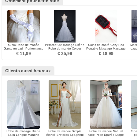
Ornement pour cette robe
50cm Robe de mariée
Petticoat de mariage Sirène
Soins de santé Cozy Red
Mari
Gants en satin Performance
Robe de mariée Corset
Portable Massage Massage
exqu
Stage Performance Gants
Jantes simples
petit miroir et peigne
Long 
€ 11,99
€ 25,99
€ 18,99
longs Femmes
Clients aussi heureux
Robe de mariage Drapé
Robe de mariée Simple
Robe de mariée Naturel
Robe
Satin Longue Manche
élancé Bretelles Spaghetti
taille Poire Epurée Drapé
pl