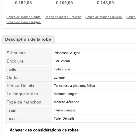
Longue Ancien Sage
Jardin Naturel taille
Sans courroies
Ma
€ 152,98
€ 109,99
€ 148,99
Robes de mariée Courte
Robes de mariée Broderie
Robes de mariée Luxueux
Robes 
Robes de mariée A-ligne
Description de la robe
Silhouette
Princesse, A-ligne
Encolure
Col Bateau
Taille
Taille chute
Ourlet
Longue
Retour Détails
Fermeture à glissière, Milieu
La longueur des
Manche Longue
manches
Type de manchon
Manche Aérienne
Train
Traîne Longue
Tissu
Tulle, Dentelle
Acheter des considérations de robes