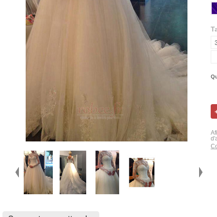
Ta
Qu
Af
d'
Co