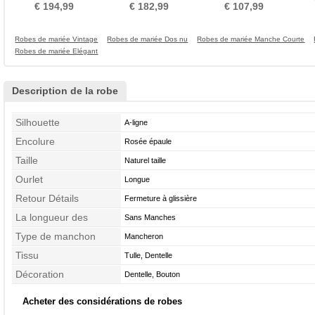
Mancheron
aligne Formelle Perle
Tailles Empire
€ 194,99
€ 182,99
€ 107,99
Robes de mariée Vintage
Robes de mariée Dos nu
Robes de mariée Manche Courte
Robes de mariée Elégant
Description de la robe
Silhouette
A-ligne
Encolure
Rosée épaule
Taille
Naturel taille
Ourlet
Longue
Retour Détails
Fermeture à glissière
La longueur des
Sans Manches
manches
Type de manchon
Mancheron
Tissu
Tulle, Dentelle
Décoration
Dentelle, Bouton
Acheter des considérations de robes