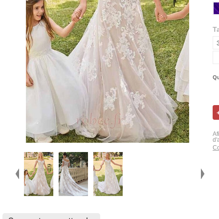
Ta
Qu
Af
d'
Co