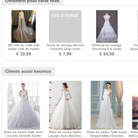
Ornement pour cette robe
3M voile de châle tulle
Gants de mariage Montrer
Petticoat de mariage
Pe
simple voile de mariée
Automne Doigt entier
Flouncing À la mode
Ajust
manteau
Longue Noir Satin Élastique
Trailing Robe de mariée
€ 19,99
€ 7,99
€ 34,99
Clients aussi heureux
Robe de mariée Salle semi-
Robe de mariée Eglise
Robe de mariée Taille haute
Robe
couverte Dentelle Sablier
Laçage Sans Manches
Elégant Milieu Grandes
Sirène