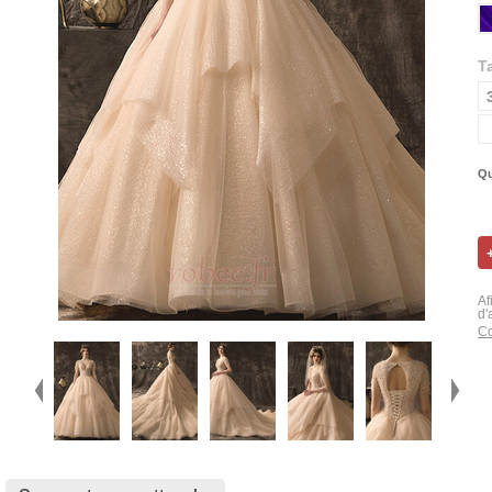
Ta
Qu
Af
d'
Co