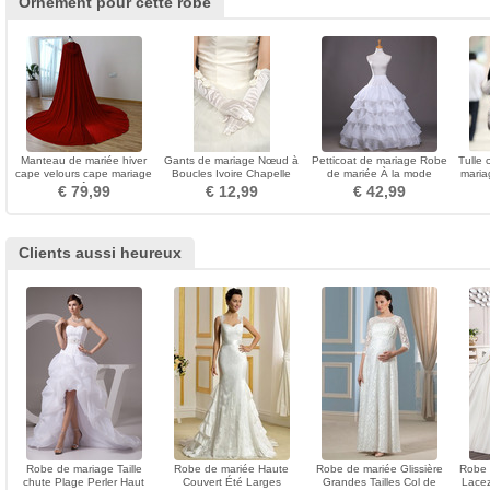
Ornement pour cette robe
Manteau de mariée hiver
Gants de mariage Nœud à
Petticoat de mariage Robe
Tulle 
cape velours cape mariage
Boucles Ivoire Chapelle
de mariée À la mode
maria
long châle hiver
Spandex Longue
Taffetas en polyester
€ 79,99
€ 12,99
€ 42,99
Clients aussi heureux
Robe de mariage Taille
Robe de mariée Haute
Robe de mariée Glissière
Robe 
chute Plage Perler Haut
Couvert Été Larges
Grandes Tailles Col de
Lacez