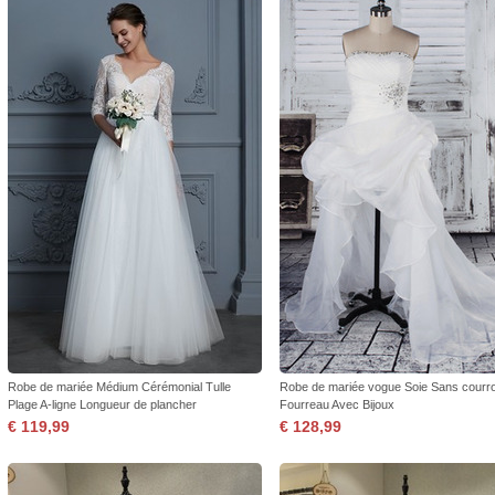
Robe de mariée Médium Cérémonial Tulle
Robe de mariée vogue Soie Sans courr
Plage A-ligne Longueur de plancher
Fourreau Avec Bijoux
€ 119,99
€ 128,99