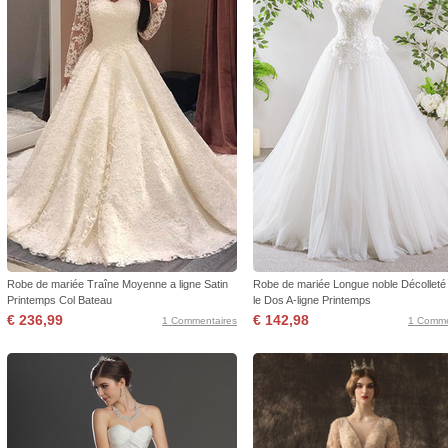
Robe de mariée Traîne Moyenne a ligne Satin
Robe de mariée Longue noble Décollet
Printemps Col Bateau
le Dos A-ligne Printemps
€ 236,99
€ 142,98
1 Commentaires
1 Comme