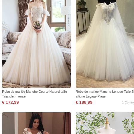
Robe de mariée Manche Courte Naturel taille
Robe de mariée Manche Longue Tulle 
Triangle Inversé
a ligne Laçage Plage
€ 172,99
€ 188,99
1 Comme