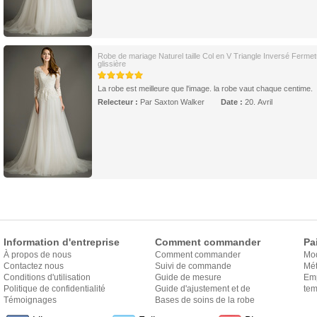
Robe de mariage Naturel taille Col en V Triangle Inversé Fermet
glissière
La robe est meilleure que l'image. la robe vaut chaque centime.
Relecteur :
Par Saxton Walker
Date :
20. Avril
Information d'entreprise
Comment commander
Pa
À propos de nous
Comment commander
Mo
Contactez nous
Suivi de commande
Mét
Conditions d'utilisation
Guide de mesure
Em
Politique de confidentialité
Guide d'ajustement et de
exp
tem
Témoignages
style
Bases de soins de la robe