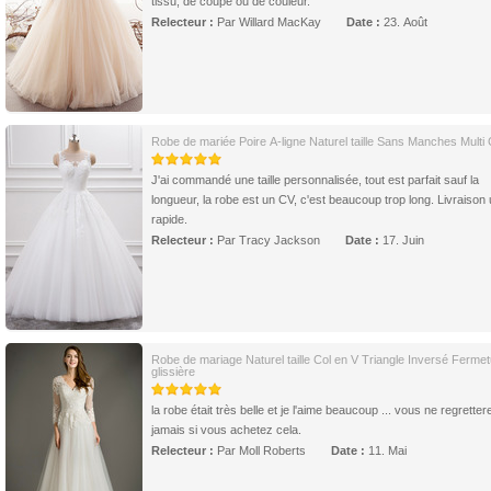
tissu, de coupe ou de couleur.
Relecteur :
Par Willard MacKay
Date :
23. Août
Robe de mariée Poire A-ligne Naturel taille Sans Manches Multi
J'ai commandé une taille personnalisée, tout est parfait sauf la
longueur, la robe est un CV, c'est beaucoup trop long. Livraison 
rapide.
Relecteur :
Par Tracy Jackson
Date :
17. Juin
Robe de mariage Naturel taille Col en V Triangle Inversé Fermet
glissière
la robe était très belle et je l'aime beaucoup ... vous ne regretter
jamais si vous achetez cela.
Relecteur :
Par Moll Roberts
Date :
11. Mai