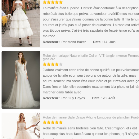
La matière était superbe. L'article était conforme à la description
robe était plus belle que prévu. Le vendeur a vérifié mes mensu
pour s'assurer que j'avais commandé la bonne taille. Il m'a tenu
courant et je n'ai pas eu à poser de questions. La robe est arriv
plus tôt que prévu. J'ai été très satisfaite de l'expérience et j'ai 
ma robe.
Relecteur :
Par Mond Baker
Date :
14. Juin
Robe de mariage Naturel taille Col en V Triangle Inversé Fermet
glissière
J'adore vraiment cette robe de bonne qualité, un peu volumineu
autour de la taille et un peu trop grande autour de la taille, mais
heureusement, ma sœur était couturière et peut m'aider avec ça
Dans l'ensemble, elle ressemble exactement à la photo et j'ai hâ
marcher dans l'allée avec
Relecteur :
Par Guy Hayes
Date :
28. Août
Robe de mariée Salle Drapé A-ligne Longueur de plancher Poét
Robe de mariée sans bretelles bien faite. C'est mignon, et il est
beaucoup plus beau face à face que sur les photos, qu'il s'agis