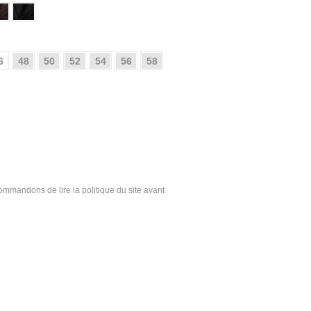
6
48
50
52
54
56
58
ecommandons de lire la politique du site avant