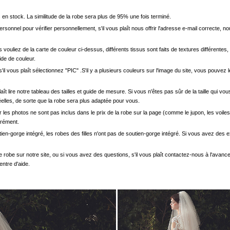
en stock. La similitude de la robe sera plus de 95% une fois terminé.
onnel pour vérifier personnellement, s'il vous plaît nous offrir l'adresse e-mail correcte, n
s vouliez de la carte de couleur ci-dessus, différents tissus sont faits de textures différentes, 
uide de couleur.
'il vous plaît sélectionnez "PIC" .S'il y a plusieurs couleurs sur l'image du site, vous pouv
.
s plaît lire notre tableau des tailles et guide de mesure. Si vous n'êtes pas sûr de la taille qu
elles, de sorte que la robe sera plus adaptée pour vous.
les photos ne sont pas inclus dans le prix de la robe sur la page (comme le jupon, les voiles
arément.
ien-gorge intégré, les robes des filles n'ont pas de soutien-gorge intégré. Si vous avez des e
e robe sur notre site, ou si vous avez des questions, s'il vous plaît contactez-nous à l'avanc
entre d'aide.