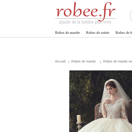
Robes de mariée
Robes de soirée
Robes de b
Accueil
Robes de mariée
Robes de mariée ne