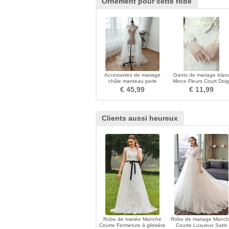
Ornement pour cette robe
Accessoires de mariage
Gants de mariage blan
châle manteau perle
Mince Fleurs Court Doig
mariage cape
entier Epurée
€ 45,99
€ 11,99
Clients aussi heureux
Robe de mariée Manche
Robe de mariage Manc
Courte Fermeture à glissière
Courte Luxueux Satin