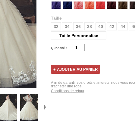
Taille
32
34
36
38
40
42
44
4
Taille Personnalisé
Quantité :
Afin de garantir vos droits et intérêts, nous vous r
d'acheter une robe.
Conditions de retour