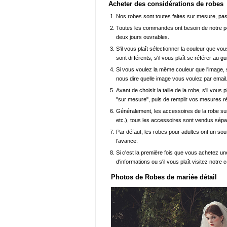
Acheter des considérations de robes
Nos robes sont toutes faites sur mesure, pas 
Toutes les commandes ont besoin de notre pers
deux jours ouvrables.
S'il vous plaît sélectionner la couleur que vou
sont différents, s'il vous plaît se référer au g
Si vous voulez la même couleur que l'image, s
nous dire quelle image vous voulez par email
Avant de choisir la taille de la robe, s'il vou
"sur mesure", puis de remplir vos mesures ré
Généralement, les accessoires de la robe sur 
etc.), tous les accessoires sont vendus sép
Par défaut, les robes pour adultes ont un sout
l'avance.
Si c'est la première fois que vous achetez un
d'informations ou s'il vous plaît visitez notre c
Photos de Robes de mariée détail