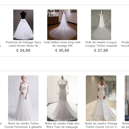
c
Petticoat de mariage Sans
Voile brillant extra long voile
Voile de mariée Longue
Posti
t
cadre Ancien Robe de
de mariage 4M
Longue Traîne chapelle
boucl
mariée Longue
Simple Ivoire Tulle
€ 34,99
€ 45,99
€ 27,99
he
Robe de mariée Traîne
Robe de mariée Salle des
Robe de mariée Vintage
Robe 
Courte Fermeture à glissière
fêtes Train de balayage
Traîne Courte Col en V
de pe