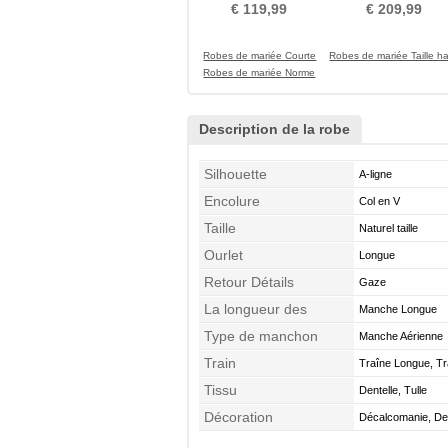
Petit collier circulaire
Naturel taille A-ligne
€ 119,99
€ 209,99
Robes de mariée Courte
Robes de mariée Taille h
Robes de mariée Norme
Description de la robe
Silhouette
A-ligne
Encolure
Col en V
Taille
Naturel taille
Ourlet
Longue
Retour Détails
Gaze
La longueur des
Manche Longue
manches
Type de manchon
Manche Aérienne
Train
Traîne Longue, Tr
Tissu
Dentelle, Tulle
Décoration
Décalcomanie, Den