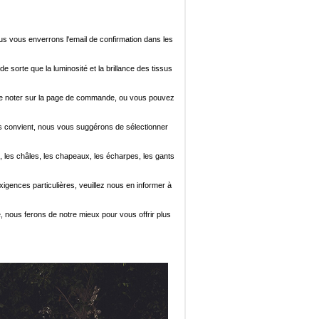
ous vous enverrons l'email de confirmation dans les
de sorte que la luminosité et la brillance des tissus
ez le noter sur la page de commande, ou vous pouvez
i vous convient, nous vous suggérons de sélectionner
, les châles, les chapeaux, les écharpes, les gants
xigences particulières, veuillez nous en informer à
e, nous ferons de notre mieux pour vous offrir plus