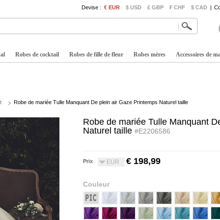
Devise :
€ EUR
$ USD
£ GBP
₣ CHF
$ CAD
|
Co
al
Robes de cocktail
Robes de fille de fleur
Robes mères
Accessoires de m
t
Robe de mariée Tulle Manquant De plein air Gaze Printemps Naturel taille
Robe de mariée Tulle Manquant De
Naturel taille
#E2206586
€ 198,99
Prix
EUR
Couleur