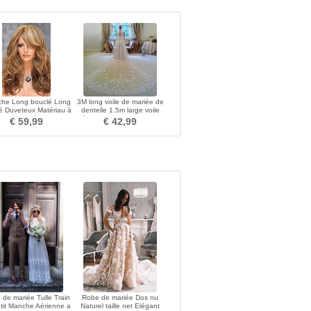
che Long bouclé Long
3M long voile de mariée de
é Duveteux Matériau à
dentelle 1.5m large voile
haute température
d'église de mariage de voile
€ 59,99
€ 42,99
de mariée Tulle Train
Robe de mariée Dos nu
tit Manche Aérienne a
Naturel taille net Elégant