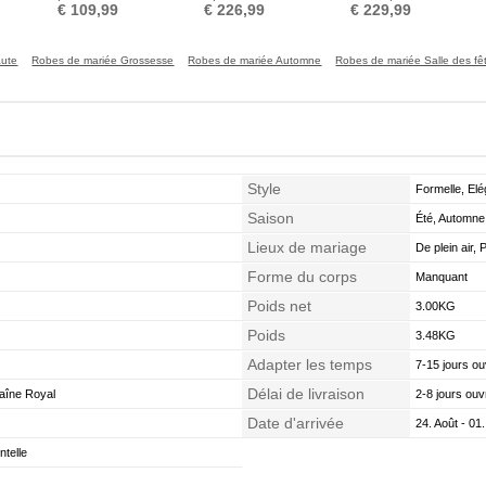
Médium Dentelle
Sirène Dos nu
Manche Aérienne
€ 109,99
€ 226,99
€ 229,99
aute
Robes de mariée Grossesse
Robes de mariée Automne
Robes de mariée Salle des fê
Style
Formelle, Elé
Saison
Été, Automne
Lieux de mariage
De plein air, 
Forme du corps
Manquant
Poids net
3.00KG
Poids
3.48KG
Adapter les temps
7-15 jours ou
Délai de livraison
aîne Royal
2-8 jours ouv
Date d'arrivée
24. Août - 01
telle