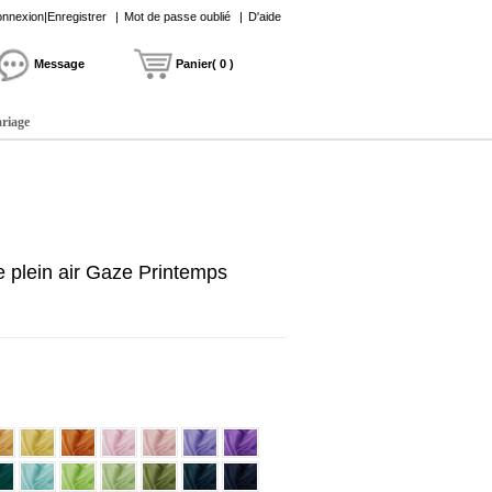
nnexion|Enregistrer
|
Mot de passe oublié
|
D'aide
Message
Panier( 0 )
ariage
 plein air Gaze Printemps