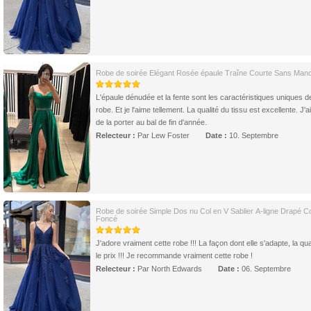
Robe de soirée Elégant Rosée épaule Traîne Courte Sans Man
L'épaule dénudée et la fente sont les caractéristiques uniques d
robe. Et je l'aime tellement. La qualité du tissu est excellente. J'a
de la porter au bal de fin d'année.
Relecteur :
Par Lew Foster
Date :
10. Septembre
Robe de soirée Simple Dos nu Col en V Sablier A-ligne Drapé Co
Foncé
J'adore vraiment cette robe !!! La façon dont elle s'adapte, la qual
le prix !!! Je recommande vraiment cette robe !
Relecteur :
Par North Edwards
Date :
06. Septembre