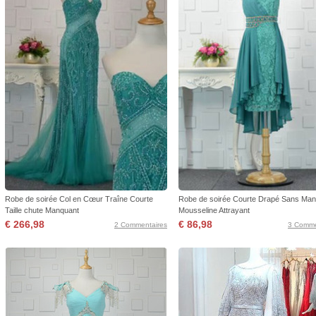
Robe de soirée Col en Cœur Traîne Courte
Robe de soirée Courte Drapé Sans Ma
Taille chute Manquant
Mousseline Attrayant
€ 266,98
€ 86,98
2 Commentaires
3 Comme