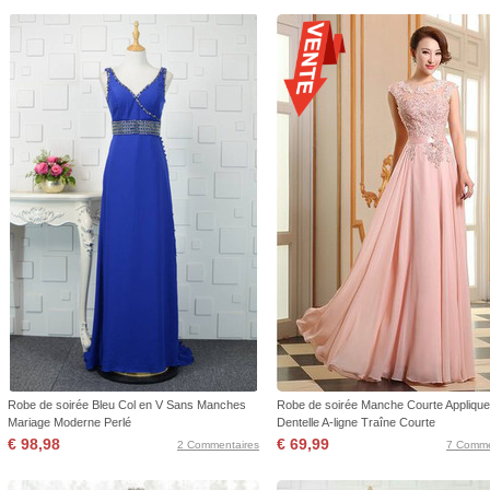
Robe de soirée Bleu Col en V Sans Manches
Robe de soirée Manche Courte Applique
Mariage Moderne Perlé
Dentelle A-ligne Traîne Courte
€ 98,98
€ 69,99
2 Commentaires
7 Comme