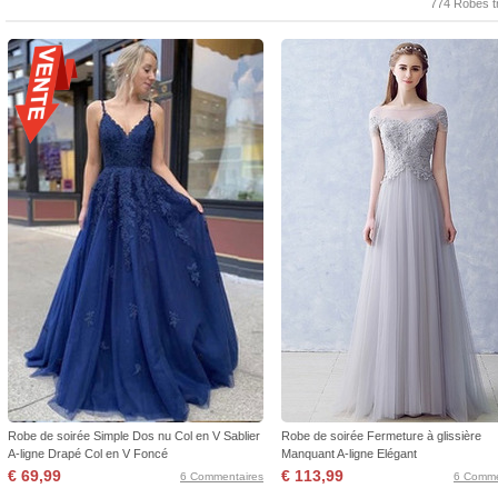
774 Robes t
Robe de soirée Simple Dos nu Col en V Sablier
Robe de soirée Fermeture à glissière
A-ligne Drapé Col en V Foncé
Manquant A-ligne Elégant
€ 69,99
€ 113,99
6 Commentaires
6 Comme