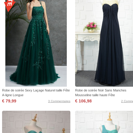
Robe de soirée Sexy Laçage Naturel taille Fête
Robe de soirée Noir Sans Manches
A-ligne Longue
Mousseline taille haute Fête
€ 79,99
€ 106,98
3 Commentaires
2 Comme