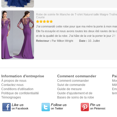
Robe de soirée fin Manche de T-shirt Naturel taille Maigre Traîn
Courte
J'ai commandé cette robe pour que ma mère la porte à mon mar
Elle l'a essayée et nous avons toutes les deux été ravies de la 
et de la qualité de la robe. J'ai hâte de la voir la porter le jour J !
Relecteur :
Par Milton Wright
Date :
10. Juillet
Information d'entreprise
Comment commander
Pa
À propos de nous
Comment commander
Mo
Contactez nous
Suivi de commande
Mét
Conditions d'utilisation
Guide de mesure
Em
Politique de confidentialité
Guide d'ajustement et de
exp
tem
Témoignages
style
Bases de soins de la robe
Like us
Follow us
Pin us
on Facebook
on Twitter
on Pinterest