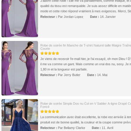
J'adore cette robe ! Elle me va parfaitement, comme indiqué, et 
qualité du tissu est remarquable. Je suis assez difficile en matiè
mode et cette robe répond vraiment à mes exigences. Merci, Sis
Relecteur :
Par Jordan Lopez
Date :
14. Janvier
Robe de soirée fin Manche de T-shirt Naturel taille Maigre Traîn
Courte
Je viens de recevoir l'e-mail hier, je l'ai essayé, oh mon Dieu ! D
il me va comme un gant. Mais comme un vrai dos nu, sexy. Je
1,80 m et la longueur est parfaite.
Relecteur :
Par Jerry Butler
Date :
14. Mai
Robe de soirée Simple Dos nu Col en V Sablier A-ligne Drapé Co
Foncé
La communication avec était excellente, la robe est arrivée à te
produit est de bonne qualité, la couleur et la coupe comme prév
Relecteur :
Par Bellamy Clarke
Date :
11. Avril