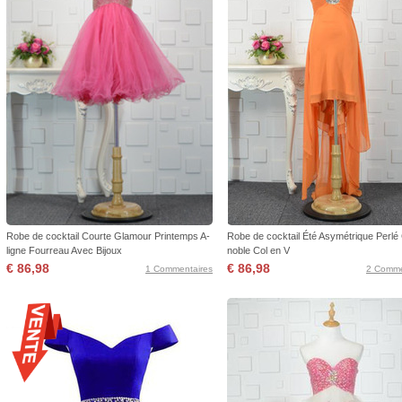
Robe de cocktail Courte Glamour Printemps A-
Robe de cocktail Été Asymétrique Perlé 
ligne Fourreau Avec Bijoux
noble Col en V
€ 86,98
€ 86,98
1 Commentaires
2 Comme