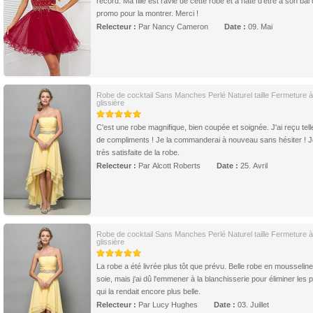
record. Ma fille est ravie de cette robe et a hâte d'être à son bal
promo pour la montrer. Merci !
Relecteur :
Par Nancy Cameron
Date :
09. Mai
Robe de cocktail Sans Manches Perlé Naturel taille Fermeture à
glissière
C'est une robe magnifique, bien coupée et soignée. J'ai reçu tel
de compliments ! Je la commanderai à nouveau sans hésiter ! J
très satisfaite de la robe.
Relecteur :
Par Alcott Roberts
Date :
25. Avril
Robe de cocktail Sans Manches Perlé Naturel taille Fermeture à
glissière
La robe a été livrée plus tôt que prévu. Belle robe en mousselin
soie, mais j'ai dû l'emmener à la blanchisserie pour éliminer les p
qui la rendait encore plus belle.
Relecteur :
Par Lucy Hughes
Date :
03. Juillet