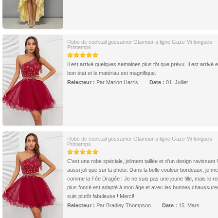
Robe de cocktail gossamer Glamour a ligne Gaze Mi-longues
Printemps
Il est arrivé quelques semaines plus tôt que prévu. Il est arrivé 
bon état et le matériau est magnifique.
Relecteur :
Par Marion Harris
Date :
01. Juillet
Robe de cocktail gossamer Glamour a ligne Gaze Mi-longues
Printemps
C'est une robe spéciale, joliment taillée et d'un design ravissant 
aussi joli que sur la photo. Dans la belle couleur bordeaux, je m
comme la Fée Dragée ! Je ne suis pas une jeune fille, mais le r
plus foncé est adapté à mon âge et avec les bonnes chaussures
suis plutôt fabuleuse ! Merci!
Relecteur :
Par Bradley Thompson
Date :
15. Mars