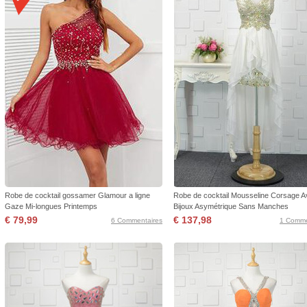
Robe de cocktail gossamer Glamour a ligne
Robe de cocktail Mousseline Corsage 
Gaze Mi-longues Printemps
Bijoux Asymétrique Sans Manches
€ 79,99
€ 137,98
6 Commentaires
1 Comme