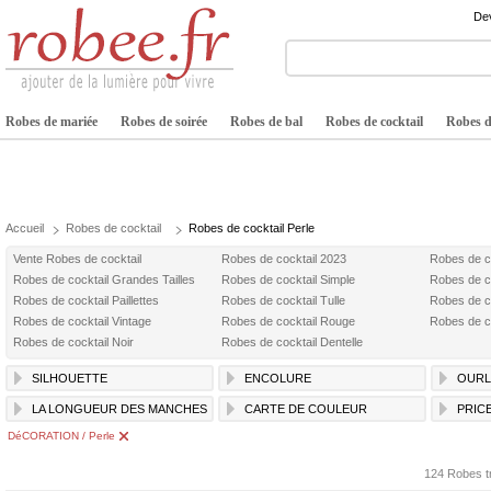
Dev
Robes de mariée
Robes de soirée
Robes de bal
Robes de cocktail
Robes de
Accueil
Robes de cocktail
Robes de cocktail Perle
Vente Robes de cocktail
Robes de cocktail 2023
Robes de c
Robes de cocktail Grandes Tailles
Robes de cocktail Simple
Robes de c
Robes de cocktail Paillettes
Robes de cocktail Tulle
Robes de c
Robes de cocktail Vintage
Robes de cocktail Rouge
Robes de co
Robes de cocktail Noir
Robes de cocktail Dentelle
SILHOUETTE
ENCOLURE
OURL
LA LONGUEUR DES MANCHES
CARTE DE COULEUR
PRIC
DéCORATION / Perle
124 Robes t