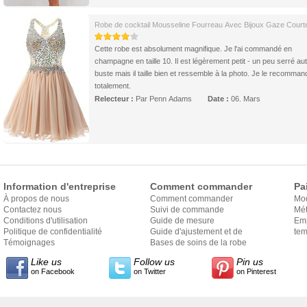
Robe de cocktail Mousseline Fourreau Avec Bijoux Gaze Court
Cette robe est absolument magnifique. Je l'ai commandé en
champagne en taille 10. Il est légèrement petit - un peu serré au
buste mais il taille bien et ressemble à la photo. Je le recomman
totalement.
Relecteur :
Par Penn Adams
Date :
06. Mars
Information d'entreprise
Comment commander
Pa
À propos de nous
Comment commander
Mo
Contactez nous
Suivi de commande
Mét
Conditions d'utilisation
Guide de mesure
Em
Politique de confidentialité
Guide d'ajustement et de
exp
tem
Témoignages
style
Bases de soins de la robe
Like us
Follow us
Pin us
on Facebook
on Twitter
on Pinterest