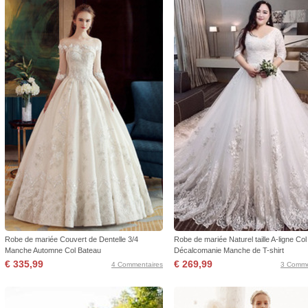
Robe de mariée Couvert de Dentelle 3/4
Robe de mariée Naturel taille A-ligne Col
Manche Automne Col Bateau
Décalcomanie Manche de T-shirt
€ 335,99
€ 269,99
4 Commentaires
3 Comme