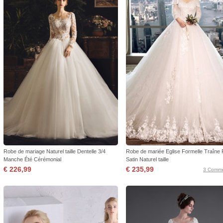
Robe de mariage Naturel taille Dentelle 3/4
Robe de mariée Eglise Formelle Traîne 
Manche Été Cérémonial
Satin Naturel taille
€ 226,99
€ 235,99
3 Comme