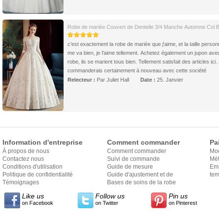
Robe de mariée Couvert de Dentelle 3/4 Manche Automne Col 
c'est exactement la robe de mariée que j'aime, et la taille person
me va bien, je l'aime tellement. Achetez également un jupon ave
robe, ils se marient tous bien. Tellement satisfait des articles ici.
commanderais certainement à nouveau avec cette société
Relecteur :
Par Juliet Hall
Date :
25. Janvier
Information d'entreprise
Comment commander
Pa
À propos de nous
Comment commander
Mo
Contactez nous
Suivi de commande
Mét
Conditions d'utilisation
Guide de mesure
Em
Politique de confidentialité
Guide d'ajustement et de
exp
tem
Témoignages
style
Bases de soins de la robe
Like us
Follow us
Pin us
on Facebook
on Twitter
on Pinterest