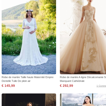
Robe de mariée Taille haute Maternité Empire
Robe de mariée A-ligne Décalcomanie 
Dentelle Tulle De plein air
Manquant Cathédrale
€ 145,99
€ 292,99
1 Comme