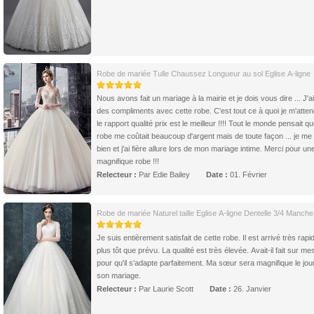
Robe de mariée Tulle Chaussez Longueur au sol Eglise A-ligne
Nous avons fait un mariage à la mairie et je dois vous dire ... J'a
des compliments avec cette robe. C'est tout ce à quoi je m'atten
le rapport qualité prix est le meilleur !!!! Tout le monde pensait 
robe me coûtait beaucoup d'argent mais de toute façon ... je me
bien et j'ai fière allure lors de mon mariage intime. Merci pour un
magnifique robe !!!
Relecteur :
Par Edie Bailey
Date :
01. Février
Robe de mariée Naturel taille Eglise A-ligne Dentelle 3/4 Manche
Je suis entièrement satisfait de cette robe. Il est arrivé très rap
plus tôt que prévu. La qualité est très élevée. Avait-il fait sur me
pour qu'il s'adapte parfaitement. Ma sœur sera magnifique le jou
son mariage.
Relecteur :
Par Laurie Scott
Date :
26. Janvier