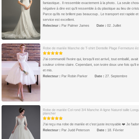
fantastique.. Il ressemble exactement à la photo.. La seule chos
négative à dire est qu'il ressemble à du plastique au lieu de crista
Parce qu'ils ne brillent pas beaucoup.. Le transport est rapide et 
service est excellent.
Relecteur :
Par Palmer James
Date :
02. Juillet
Robe de mariée Manche de T-shirt Dentelle Plage Fermeture écl
J'ai commandé l'ivoire qui, lorsqu'il est arrivé, tout emballé, avai
couleur crème claire. Cependant, son ivoire doux une fois qu'il es
et mis.
Relecteur :
Par Robin Parker
Date :
27. Septembre
Robe de mariée Col rond 3/4 Manche A-ligne Naturel taille Long
plancher
J'ai reçu ma robe de mariée et c'est juste incroyable ❤️ Je l'ado
Relecteur :
Par Judd Peterson
Date :
18. Février