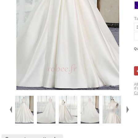
Ta
Qu
Af
d'
Co