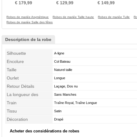
Longue Mode Haut Bas
Couvert de Dentelle
taille Sans Manches
Ja
€ 179,99
€ 129,99
€ 149,99
Robes de mariée Asymétrique
Robes de mariée Taille haute
Robes de mariée Tulle
Ro
Robes de mariée Salle des fêtes
Description de la robe
Silhouette
A-ligne
Encolure
Col Bateau
Taille
Naturel taille
Ourlet
Longue
Retour Détails
Laçage, Dos nu
La longueur des
Sans Manches
manches
Train
Traîne Royal, Traîne Longue
Tissu
Satin
Décoration
Drapé
Acheter des considérations de robes