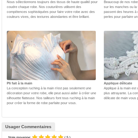
Nous sélectionnons toujours des tissus de haute qualité pour
Beaucoup de nos robes 
coudre chaque robe. Nos couturières utilisent des
sur les manches ou la t
compétences sophistiquées pour faire votre robe avec des
passent des heures à 
couleurs vives, des textures abondantes et être brillant.
perles pour parfaire un
Pli fait à la main
Applique délicate
La conception ruching à la main n'est pas seulement une
Applique à la main est 
décoration pour votre robe, elle peut aussi aider à créer une
plus attrayante. La con
silhouette flatteuse. Nos tailleurs font tous ruching à la main
délicate de main vous 
pour créer la forme de robe parfaite pour vous.
Usager Commentaires
Note moyenne:
( 5 )