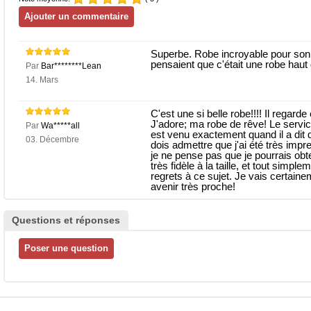
Superbe. Robe incroyable pour son p
pensaient que c'était une robe hau
Par
Bar********Lean
14. Mars
C'est une si belle robe!!!! Il regard
J'adore; ma robe de rêve! Le service 
Par
Wa*****all
est venu exactement quand il a dit qu'
03. Décembre
dois admettre que j'ai été très imp
je ne pense pas que je pourrais obte
très fidèle à la taille, et tout simp
regrets à ce sujet. Je vais certain
avenir très proche!
Questions et réponses