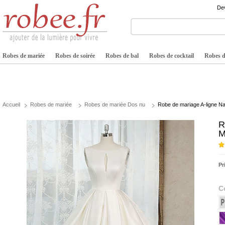
Dev
Robes de mariée
Robes de soirée
Robes de bal
Robes de cocktail
Robes de
Accueil
Robes de mariée
Robes de mariée Dos nu
Robe de mariage A-ligne Na
R
M
Pr
C