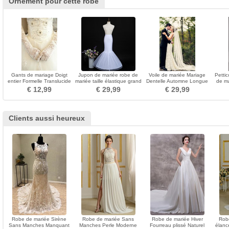
Ornement pour cette robe
Gants de mariage Doigt
Jupon de mariée robe de
Voile de mariée Mariage
Petti
entier Formelle Translucide
mariée taille élastique grand
Dentelle Automne Longue
de m
Automne Longue
jupon queue de poisson
Dentelle Longue
bl
€ 12,99
€ 29,99
€ 29,99
Clients aussi heureux
Robe de mariée Sirène
Robe de mariée Sans
Robe de mariée Hiver
Rob
Sans Manches Manquant
Manches Perle Moderne
Fourreau plissé Naturel
élanc