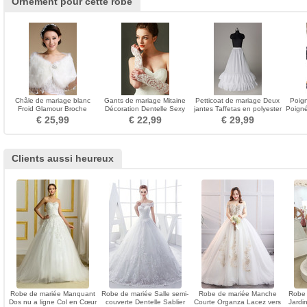
Ornement pour cette robe
Châle de mariage blanc
Gants de mariage Mitaine
Petticoat de mariage Deux
Poign
Froid Glamour Broche
Décoration Dentelle Sexy
jantes Taffetas en polyester
Poign
fleurie en cristal
Automne Translucide
Robe pleine
Pe
€ 25,99
€ 22,99
€ 29,99
Clients aussi heureux
Robe de mariée Manquant
Robe de mariée Salle semi-
Robe de mariée Manche
Robe 
Dos nu a ligne Col en Cœur
couverte Dentelle Sablier
Courte Organza Lacez vers
Jardi