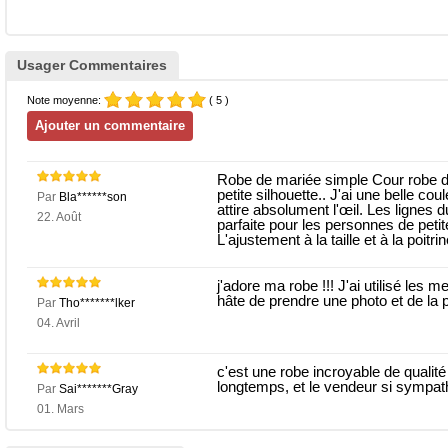
Usager Commentaires
Note moyenne:
( 5 )
Robe de mariée simple Cour robe d
petite silhouette.. J'ai une belle cou
Par
Bla******son
attire absolument l'œil. Les lignes 
22. Août
parfaite pour les personnes de petite 
L'ajustement à la taille et à la poitri
j'adore ma robe !!! J'ai utilisé les 
hâte de prendre une photo et de la p
Par
Tho*******lker
04. Avril
c'est une robe incroyable de qualité 
longtemps, et le vendeur si sympat
Par
Sai*******Gray
01. Mars