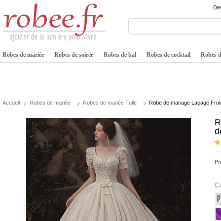
Dev
Robes de mariée
Robes de soirée
Robes de bal
Robes de cocktail
Robes de
Accueil
Robes de mariée
Robes de mariée Tulle
Robe de mariage Laçage Froid 
R
d
Pr
C