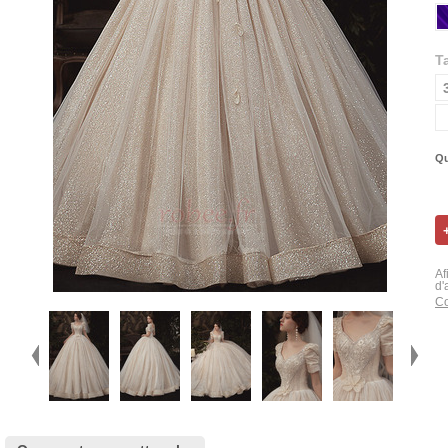
Ta
Qu
Af
d'
Co