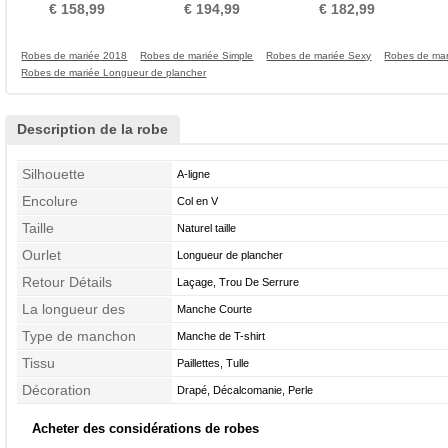
Naturel taille
Mancheron
le haut Tube droit
Manc
€ 158,99
€ 194,99
€ 182,99
Robes de mariée 2018
Robes de mariée Simple
Robes de mariée Sexy
Robes de ma
Robes de mariée Longueur de plancher
Description de la robe
Silhouette
A-ligne
Encolure
Col en V
Taille
Naturel taille
Ourlet
Longueur de plancher
Retour Détails
Laçage, Trou De Serrure
La longueur des
Manche Courte
manches
Type de manchon
Manche de T-shirt
Tissu
Paillettes, Tulle
Décoration
Drapé, Décalcomanie, Perle
Acheter des considérations de robes