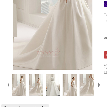
Ta
Qu
Af
d'
Co