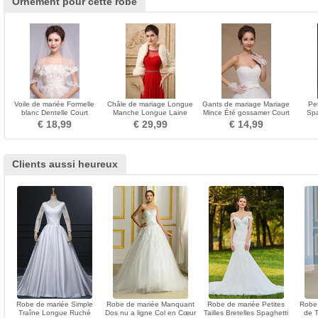
Ornement pour cette robe
Voile de mariée Formelle
Châle de mariage Longue
Gants de mariage Mariage
Pe
blanc Dentelle Court
Manche Longue Laine
Mince Été gossamer Court
Spa
Automne Avec le peigne
artificielle Fourrure
Doigt entier
Di
€ 18,99
€ 29,99
€ 14,99
Clients aussi heureux
Robe de mariée Simple
Robe de mariée Manquant
Robe de mariée Petites
Robe
Traîne Longue Ruché
Dos nu a ligne Col en Cœur
Tailles Bretelles Spaghetti
de T