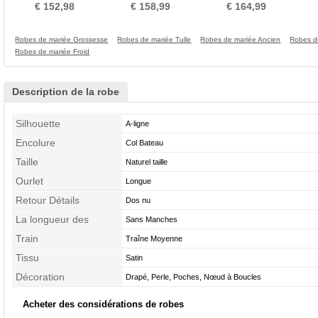
Laçage Rectangulaire
Naturel taille
Gaze Mancheron
hau
€ 152,98
€ 158,99
€ 164,99
Robes de mariée Grossesse
Robes de mariée Tulle
Robes de mariée Ancien
Robes d
Robes de mariée Froid
Description de la robe
Silhouette
A-ligne
Encolure
Col Bateau
Taille
Naturel taille
Ourlet
Longue
Retour Détails
Dos nu
La longueur des
Sans Manches
manches
Train
Traîne Moyenne
Tissu
Satin
Décoration
Drapé, Perle, Poches, Nœud à Boucles
Acheter des considérations de robes