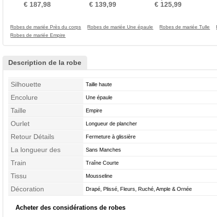
A-ligne Lacez vers le haut
Col Bateau Cristal
des fêtes A-ligne
€ 187,98
€ 139,99
€ 125,99
Robes de mariée Près du corps
Robes de mariée Une épaule
Robes de mariée Tulle
Robes de mariée Empire
Description de la robe
Silhouette
Taille haute
Encolure
Une épaule
Taille
Empire
Ourlet
Longueur de plancher
Retour Détails
Fermeture à glissière
La longueur des
Sans Manches
manches
Train
Traîne Courte
Tissu
Mousseline
Décoration
Drapé, Plissé, Fleurs, Ruché, Ample & Ornée
Acheter des considérations de robes