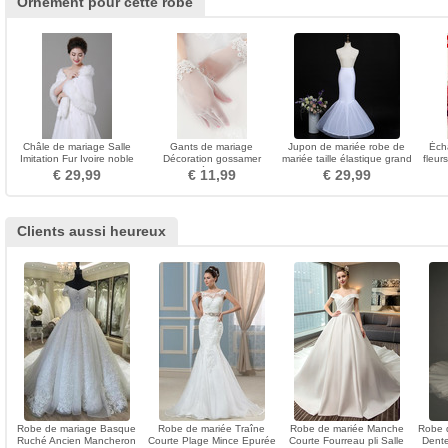
Ornement pour cette robe
Châle de mariage Salle
Gants de mariage
Jupon de mariée robe de
Éch
Imitation Fur Ivoire noble
Décoration gossamer
mariée taille élastique grand
fleur
Triangle Fourrure
Approprié Court blanc
jupon queue de poisson
€ 29,99
€ 11,99
€ 29,99
Dentelle
Clients aussi heureux
Robe de mariage Basque
Robe de mariée Traîne
Robe de mariée Manche
Robe 
Ruché Ancien Mancheron
Courte Plage Mince Epurée
Courte Fourreau pli Salle
Dente