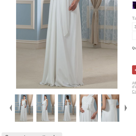
Ta
Qu
Af
d'
Co