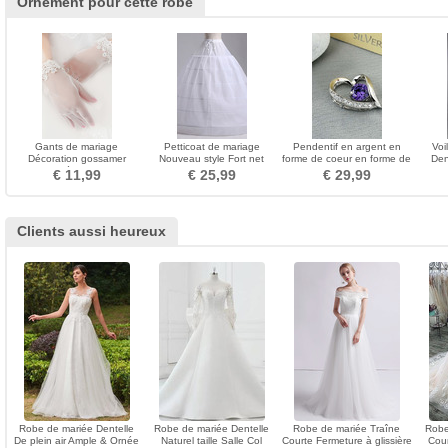
Ornement pour cette robe
Gants de mariage
Petticoat de mariage
Pendentif en argent en
Voi
Décoration gossamer
Nouveau style Fort net
forme de coeur en forme de
Den
Approprié Court blanc
Largeur Robe pleine
coeur en argent pour
M
€ 11,99
€ 25,99
€ 29,99
Dentelle
femme Collier et pendentif
Clients aussi heureux
Robe de mariée Dentelle
Robe de mariée Dentelle
Robe de mariée Traîne
Robe
De plein air Ample & Ornée
Naturel taille Salle Col
Courte Fermeture à glissière
Cour