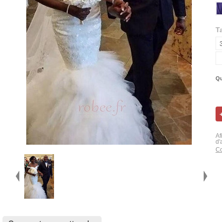
Ta
Qu
Af
d'
Co