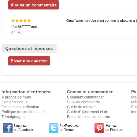
Omg j'aime ma robe c'est comme la photo et a é
Par
Gi******eed
09. Mai
Questions et réponses
Information d'entreprise
Comment commander
Pa
À propos de nous
Comment commander
Mo
Contactez nous
Suivi de commande
Mét
Conditions d'utilisation
Guide de mesure
Em
Politique de confidentialité
Guide d'ajustement et de
exp
tem
Témoignages
style
Bases de soins de la robe
Like us
Follow us
Pin us
on Facebook
on Twitter
on Pinterest