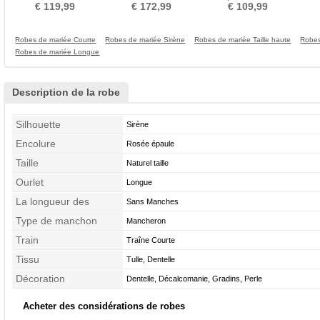
Train de petit
Bateau Manche de T-shirt
Médium Dentelle
Poi
€ 119,99
€ 172,99
€ 109,99
Robes de mariée Courte
Robes de mariée Sirène
Robes de mariée Taille haute
Robes
Robes de mariée Longue
Description de la robe
Silhouette
Sirène
Encolure
Rosée épaule
Taille
Naturel taille
Ourlet
Longue
La longueur des
Sans Manches
manches
Type de manchon
Mancheron
Train
Traîne Courte
Tissu
Tulle, Dentelle
Décoration
Dentelle, Décalcomanie, Gradins, Perle
Acheter des considérations de robes