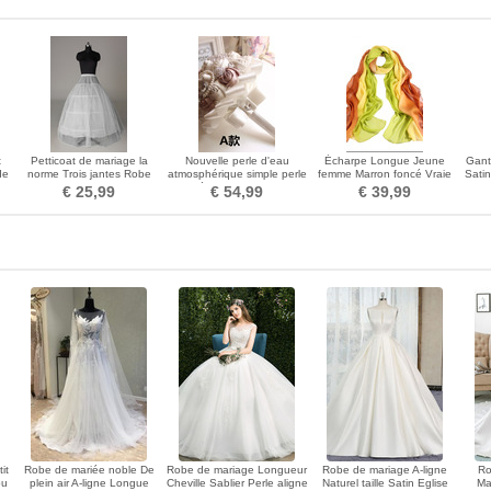
t
Petticoat de mariage la
Nouvelle perle d'eau
Écharpe Longue Jeune
Gant
de
norme Trois jantes Robe
atmosphérique simple perle
femme Marron foncé Vraie
Satin
pleine Coupe de dentelle
mariée fleur de mariage
soie Chaud Vaporiser la
€ 25,99
€ 54,99
€ 39,99
fleur
it
Robe de mariée noble De
Robe de mariage Longueur
Robe de mariage A-ligne
Ro
ou
plein air A-ligne Longue
Cheville Sablier Perle aligne
Naturel taille Satin Eglise
Ma