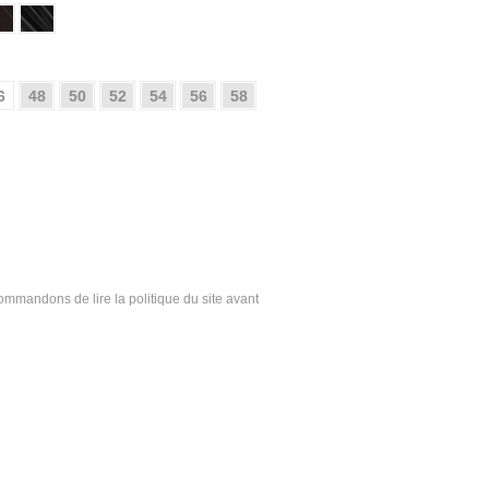
6
48
50
52
54
56
58
ecommandons de lire la politique du site avant