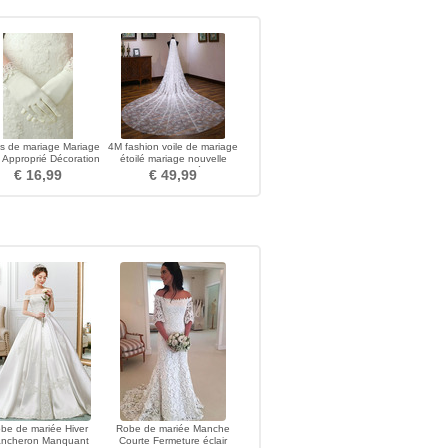
s de mariage Mariage
4M fashion voile de mariage
 Approprié Décoration
étoilé mariage nouvelle
Court Ivoire
voile de mariée
€ 16,99
€ 49,99
be de mariée Hiver
Robe de mariée Manche
ncheron Manquant
Courte Fermeture éclair