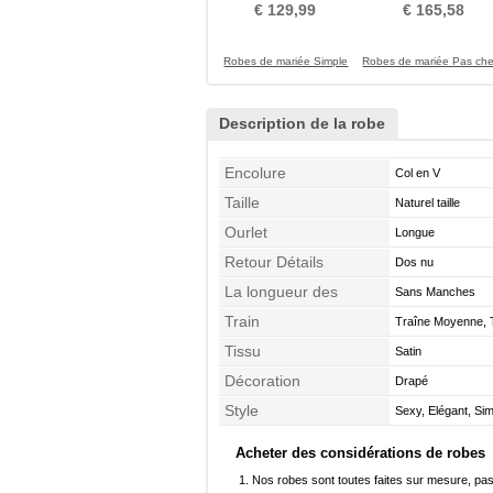
Sans Manches
De Serrure
€ 129,99
€ 165,58
Robes de mariée Simple
Robes de mariée Pas che
Description de la robe
Encolure
Col en V
Taille
Naturel taille
Ourlet
Longue
Retour Détails
Dos nu
La longueur des
Sans Manches
manches
Train
Traîne Moyenne, 
Tissu
Satin
Décoration
Drapé
Style
Sexy, Elégant, Si
Acheter des considérations de robes
Nos robes sont toutes faites sur mesure, pas 