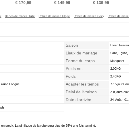
Gazer Col Bateau
Trou De Serrure
Automne Sans Manches
N
€ 170,99
€ 149,99
€ 139,99
r
Robes de mariée Tulle
Robes de mariée Plage
Robes de mariée Sexy
Robes de marié
Saison
Hiver, Print
Lieux de mariage
Salle, Eglise,
Forme du corps
Manquant
Poids net
2.00KG
Poids
2.48KG
Adapter les temps
Traîne Longue
7-15 jours ou
Délai de livraison
2-8 jours ouv
Date d'arrivée
24. Août - 01
mple
en stock. La similitude de la robe sera plus de 95% une fois terminé.