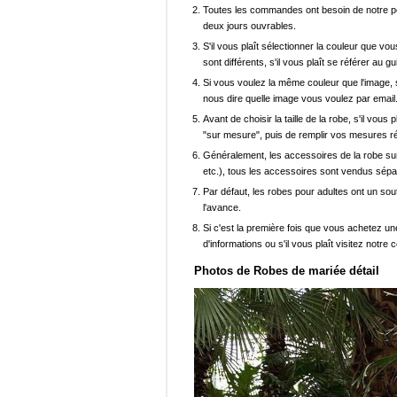
Toutes les commandes ont besoin de notre pers
deux jours ouvrables.
S'il vous plaît sélectionner la couleur que vou
sont différents, s'il vous plaît se référer au g
Si vous voulez la même couleur que l'image, s
nous dire quelle image vous voulez par email
Avant de choisir la taille de la robe, s'il vou
"sur mesure", puis de remplir vos mesures ré
Généralement, les accessoires de la robe sur 
etc.), tous les accessoires sont vendus sép
Par défaut, les robes pour adultes ont un sout
l'avance.
Si c'est la première fois que vous achetez un
d'informations ou s'il vous plaît visitez notre c
Photos de Robes de mariée détail