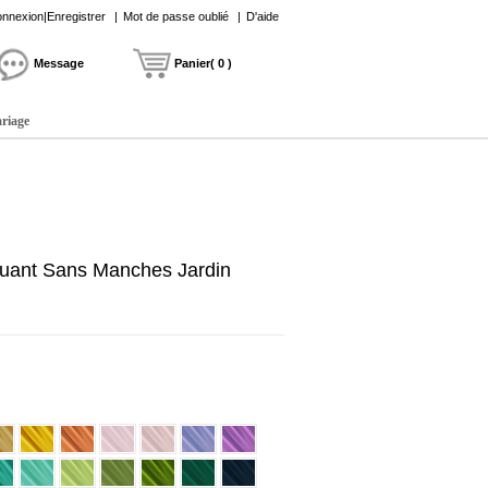
nnexion|Enregistrer
|
Mot de passe oublié
|
D'aide
Message
Panier( 0 )
ariage
uant Sans Manches Jardin