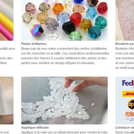
Perles brillantes
Broderie ex
ualité pour
Beaucoup de nos robes comportent des perles scintillantes
Broderie réin
sur les manches ou la taille. Les couturières professionnelles
c'est une dé
 avec des
passent des heures à coudre habilement des perles et des
une machine.
llant.
perles pour parfaire un design élégant et classique.
et une vision
un motif exq
Applique délicate
Livraison ra
ent une
Applique à la main est un détail étonnant pour rendre la robe
Nous travail