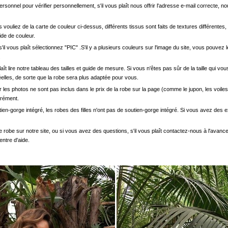
onnel pour vérifier personnellement, s'il vous plaît nous offrir l'adresse e-mail correcte, n
s vouliez de la carte de couleur ci-dessus, différents tissus sont faits de textures différentes, 
uide de couleur.
'il vous plaît sélectionnez "PIC" .S'il y a plusieurs couleurs sur l'image du site, vous pouv
.
s plaît lire notre tableau des tailles et guide de mesure. Si vous n'êtes pas sûr de la taille qu
elles, de sorte que la robe sera plus adaptée pour vous.
les photos ne sont pas inclus dans le prix de la robe sur la page (comme le jupon, les voiles
arément.
ien-gorge intégré, les robes des filles n'ont pas de soutien-gorge intégré. Si vous avez des e
e robe sur notre site, ou si vous avez des questions, s'il vous plaît contactez-nous à l'avanc
entre d'aide.