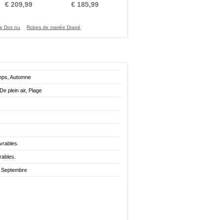
aturel taille Eglise
Dentelle aligne
€ 209,99
€ 185,99
e Dos nu
Robes de mariée Drapé
emps, Automne
 De plein air, Plage
vrables.
rables.
. Septembre