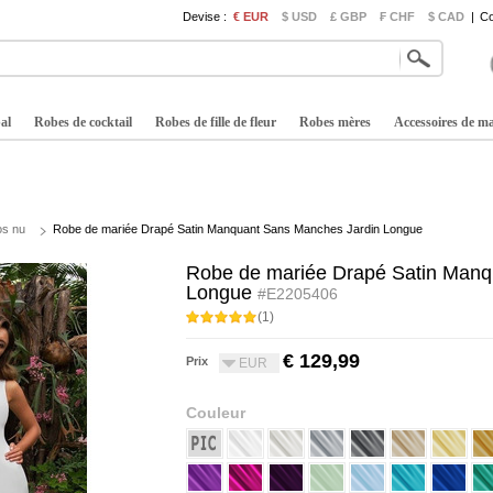
Devise :
€ EUR
$ USD
£ GBP
₣ CHF
$ CAD
|
Co
al
Robes de cocktail
Robes de fille de fleur
Robes mères
Accessoires de m
os nu
Robe de mariée Drapé Satin Manquant Sans Manches Jardin Longue
Robe de mariée Drapé Satin Manq
Longue
#E2205406
(1)
€ 129,99
Prix
EUR
Couleur