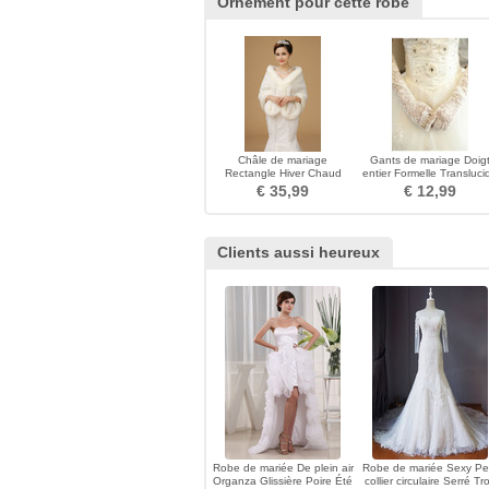
Ornement pour cette robe
Châle de mariage
Gants de mariage Doig
Rectangle Hiver Chaud
entier Formelle Transluci
Laine artificielle Broche
Automne Longue
€ 35,99
€ 12,99
fleurie en cristal
Clients aussi heureux
Robe de mariée De plein air
Robe de mariée Sexy Pet
Organza Glissière Poire Été
collier circulaire Serré Tr