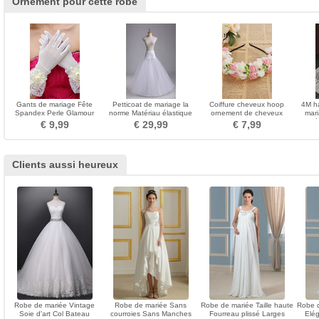
Ornement pour cette robe
Gants de mariage Fête
Petticoat de mariage la
Coiffure cheveux hoop
4M ha
Spandex Perle Glamour
norme Matériau élastique
ornement de cheveux
mari
Court Translucide
Fort net Robe pleine
mariage voyage dentelle
cathé
€ 9,99
€ 29,99
€ 7,99
enfants princesse dentelle
bracelet
Clients aussi heureux
Robe de mariée Vintage
Robe de mariée Sans
Robe de mariée Taille haute
Robe d
Soie d'art Col Bateau
courroies Sans Manches
Fourreau plissé Larges
Elég