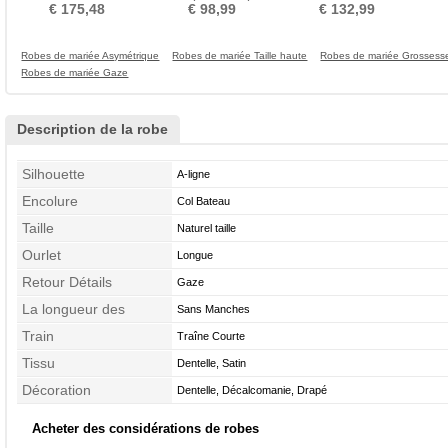
Naturel taille aligne
Sablier Elégant Asymétrique
Bretelles
€ 175,48
€ 98,99
€ 132,99
Robes de mariée Asymétrique
Robes de mariée Taille haute
Robes de mariée Grossess
Robes de mariée Gaze
Description de la robe
Silhouette
A-ligne
Encolure
Col Bateau
Taille
Naturel taille
Ourlet
Longue
Retour Détails
Gaze
La longueur des
Sans Manches
manches
Train
Traîne Courte
Tissu
Dentelle, Satin
Décoration
Dentelle, Décalcomanie, Drapé
Acheter des considérations de robes