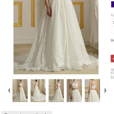
Ta
Qu
Af
d'
Co