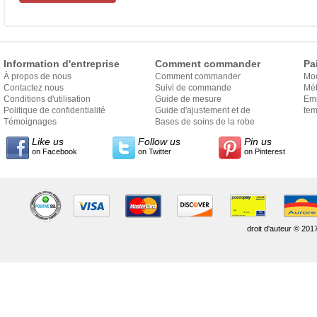
Information d'entreprise
Comment commander
Pa
À propos de nous
Comment commander
Mo
Contactez nous
Suivi de commande
Mét
Conditions d'utilisation
Guide de mesure
Em
Politique de confidentialité
Guide d'ajustement et de
exp
tem
Témoignages
style
Bases de soins de la robe
Like us
Follow us
Pin us
on Facebook
on Twitter
on Pinterest
droit d'auteur © 201