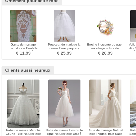
Ornement pour cette robe
Gants de mariage
Petticoat de mariage la
Broche incrustée de paon
Voile
Translucide Dentelle
norme Deux paquets
en alliage coloré de
d'or
Longue Pailleté Été Sexy
Longue À la mode Taffetas
diamant
marié
€ 11,99
€ 25,99
€ 20,99
en polyester
Clients aussi heureux
Robe de mariée Manche
Robe de mariée Dos nu A-
Robe de mariage Naturel
Rob
Courte Tulle Naturel taille
ligne Naturel taille Drapé
taille Tribunal train Salle
Sans