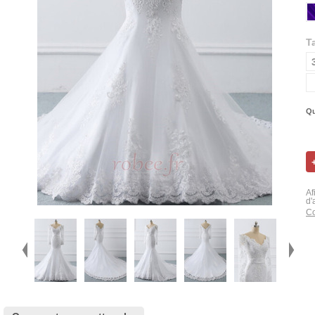
Ta
Qu
Af
d'
Co