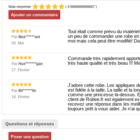
Note moyenne:
( 4.6666666666667 )
Tout était comme prévu du matériel 
un peu de commander une robe en li
Par
Bea******ant
moi mais cela peut être modifié! Dan
05. Mai
Commande très rapidement apportée
très haute qualité et très beau !!! 
Par
Hux*******gan
27. Février
J'adore cette robe. Les appliques de 
est fidèle à la taille. La taille et 
Par
Bil******tin
comme une princesse là-dessus. Et 
16. Février
client de Robee.fr est également e
recevez une réponse dans les meille
toujours prêt à vous aider. Je n'ai 
Questions et réponses