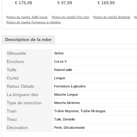
Elégant Épaule envelopper
Manquant gossamer
Manquant
Spag
€ 175,48
€ 97,99
€ 169,99
Robes de mariée Taille haute
Robes de mariée Pas cher
Robes de mariée Broderie
R
Robes de mariée Fermeture à glissière
Description de la robe
Silhouette
Sirène
Encolure
Col en V
Taille
Naturel taille
Ourlet
Longue
Retour Détails
Fermeture à glissière
La longueur des
Manche Longue
manches
Type de manchon
Manche Aérienne
Train
Traîne Moyenne, Traîne Mi-longue
Tissu
Tulle, Dentelle
Décoration
Perle, Décalcomanie