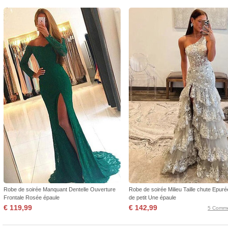
Robe de soirée Manquant Dentelle Ouverture
Robe de soirée Milieu Taille chute Epuré
Frontale Rosée épaule
de petit Une épaule
€ 119,99
€ 142,99
5 Comme