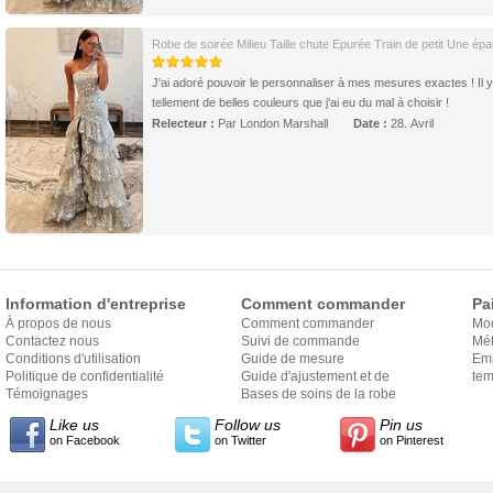
Robe de soirée Milieu Taille chute Epurée Train de petit Une épa
J'ai adoré pouvoir le personnaliser à mes mesures exactes ! Il y
tellement de belles couleurs que j'ai eu du mal à choisir !
Relecteur :
Par London Marshall
Date :
28. Avril
Information d'entreprise
Comment commander
Pa
À propos de nous
Comment commander
Mo
Contactez nous
Suivi de commande
Mét
Conditions d'utilisation
Guide de mesure
Em
Politique de confidentialité
Guide d'ajustement et de
exp
tem
Témoignages
style
Bases de soins de la robe
Like us
Follow us
Pin us
on Facebook
on Twitter
on Pinterest