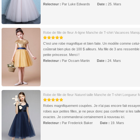
Relecteur :
Par Luke Edwards
Date :
25. Mars
Robe de fille de fleur A-ligne Manche de T-shirt Vacances Manq
C'est une robe magnifique et bien faite. Un modèle comme celui-
coûterait bien plus de 100 $ ailleurs. Ma fille de 3 ans ressemble
petite princesse. Merci !
Relecteur :
Par Occam Martin
Date :
24. Mars
Robe de fille de fleur Naturel taille Manche de T-shirt Longueur M
Robes magnifiquement coupées. Je n'ai pas encore fait essayer
robes aux petites filles, je ne peux donc pas confirmer si les tail
exactes. Je commanderai certainement à nouveau ici.
Relecteur :
Par Frederick Baker
Date :
19. Mars