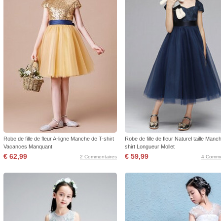
Robe de fille de fleur A-ligne Manche de T-shirt
Robe de fille de fleur Naturel taille Manc
Vacances Manquant
shirt Longueur Mollet
€ 62,99
€ 59,99
2 Commentaires
4 Comme