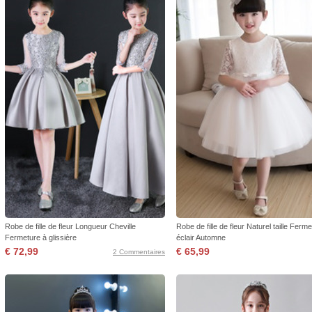
Robe de fille de fleur Longueur Cheville
Robe de fille de fleur Naturel taille Ferm
Fermeture à glissière
éclair Automne
€ 72,99
€ 65,99
2 Commentaires