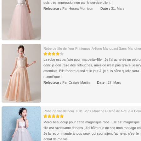
suis très impressionnée par le service client !
Relecteur :
Par Hosea Morrison
Date :
31. Mars
Robe de fille de fleur Printemps A-ligne Manquant Sans Manche
La robe est parfaite pour ma petite-fille ! Je l'ai achetée un peu 
donc je dois faire des retouches, mais ce n'est pas grave, je m'
attendais. Elle l'adore aussi et le jour J, je suis sûre qu'elle sera
magnifique !
Relecteur :
Par Craigie Martin
Date :
27. Mars
Robe de fille de fleur Tulle Sans Manches Orné de Nœud à Bou
Merci beaucoup pour cette magnifique robe. Elle est magnifique
fille est ravissante dedans. J'ai hâte que ce soit mon mariage en
Je la recommande à tous ceux qui souhaitent l'acheter, c'est le m
achat de ma vie.