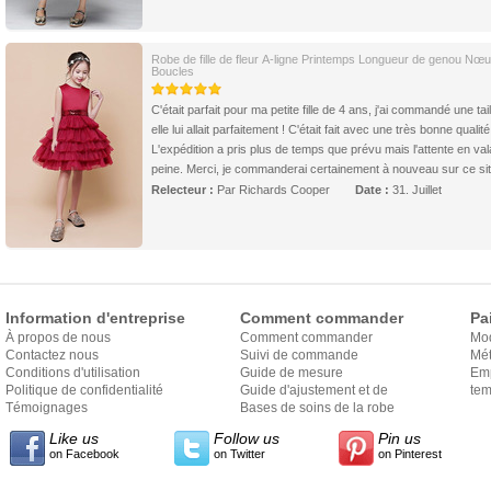
Robe de fille de fleur A-ligne Printemps Longueur de genou Nœu
Boucles
C'était parfait pour ma petite fille de 4 ans, j'ai commandé une tail
elle lui allait parfaitement ! C'était fait avec une très bonne qualité
L'expédition a pris plus de temps que prévu mais l'attente en vala
peine. Merci, je commanderai certainement à nouveau sur ce sit
Relecteur :
Par Richards Cooper
Date :
31. Juillet
Information d'entreprise
Comment commander
Pa
À propos de nous
Comment commander
Mo
Contactez nous
Suivi de commande
Mét
Conditions d'utilisation
Guide de mesure
Em
Politique de confidentialité
Guide d'ajustement et de
exp
tem
Témoignages
style
Bases de soins de la robe
Like us
Follow us
Pin us
on Facebook
on Twitter
on Pinterest