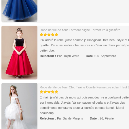
Robe de fille de fleur Formelle aligne Fermeture à glissière
J'ai adoré la robe! juste comme je l'imaginais. très beau style et
qualité. J'ai aussi eu les chaussures et c'était un choix parfait p
cette robe.
Relecteur :
Par Ralph Ward
Date :
05. Septembre
Robe de fille de fleur Chic Traîne Courte Fermeture éclair Haut
En fait, je n'ai pas de mots qui puissent décrire à quel point cett
est incroyable. J'avais l'air sensationnel dedans et j'avais des
compliments constants toute la journée et toute la nuit. Merci
beaucoup.
Relecteur :
Par Sandy Murphy
Date :
26. Février