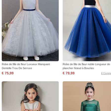
Robe de fille de fleur Luxueux Manquant
Robe de fille de fleur noble Longueur de
Dentelle Trou De Serrure
plancher Nœud à Boucles
€ 75,99
€ 79,99
6 Comme