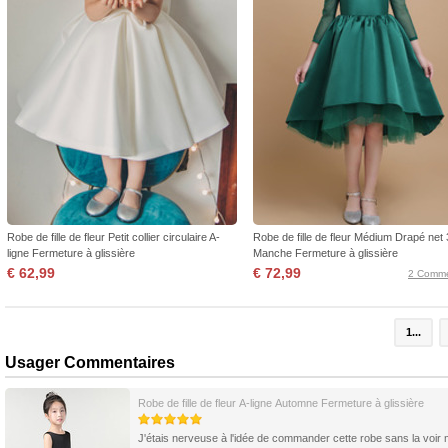
Robe de fille de fleur Petit collier circulaire A-
Robe de fille de fleur Médium Drapé net 
ligne Fermeture à glissière
Manche Fermeture à glissière
€ 62,99
€ 72,99
2 Comme
1...
Usager Commentaires
Robe de fille de fleur A-ligne Automne Fermeture à glissière
J'étais nerveuse à l'idée de commander cette robe sans la voir 