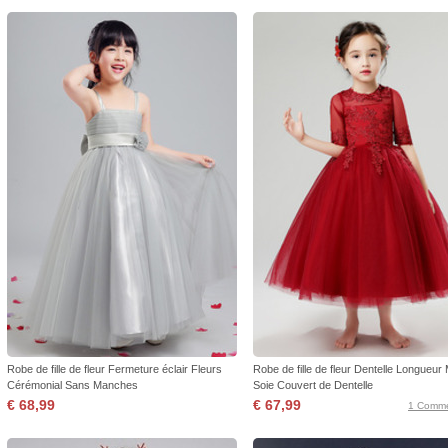
Robe de fille de fleur Fermeture éclair Fleurs
Robe de fille de fleur Dentelle Longueur 
Cérémonial Sans Manches
Soie Couvert de Dentelle
€ 68,99
€ 67,99
1 Comme