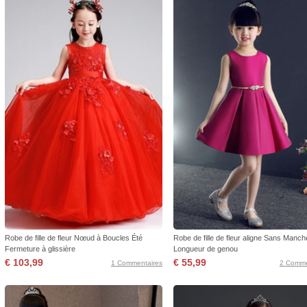
Robe de fille de fleur Nœud à Boucles Été
Robe de fille de fleur aligne Sans Manc
Fermeture à glissière
Longueur de genou
€ 103,99
€ 55,99
1 Commentaires
2 Comme