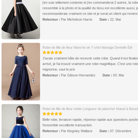
j'en suis tellement contente et j'en commanderai 2 autres, la rob
ressemble à la photo et la qualité du tissu est excellente aussi, j
recommanderais vraiment ce site et je serai un client qui revient
Relecteur :
Par Michelson Harris
Date :
22. Mai
Robe de fille de fleur Manche de T-shirt Mariage Dentelle Été
J'avais vraiment hâte de recevoir cette robe. Quand il est finale
arrivé, je l'ai trouvé vraiment une robe magnifique. C'est une rob
mignonne, vaut le prix
Relecteur :
Par Gibson Hernandez
Date :
03. Mai
Robe de fille de fleur noble Longueur de plancher Nœud à Boucl
Belle robe, livraison rapide, réponse rapide aux questions posé
l'ensemble excellente transaction
Relecteur :
Par Kingsley Wallace
Date :
07. Décembre