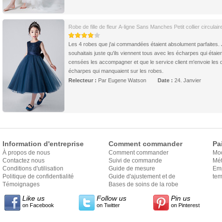
Robe de fille de fleur A-ligne Sans Manches Petit collier circulair
Les 4 robes que j'ai commandées étaient absolument parfaites. 
souhaitais juste qu'ils viennent tous avec les écharpes qui étaie
censées les accompagner et que le service client m'envoie les 
écharpes qui manquaient sur les robes.
Relecteur :
Par Eugene Watson
Date :
24. Janvier
Information d'entreprise
Comment commander
Pa
À propos de nous
Comment commander
Mo
Contactez nous
Suivi de commande
Mét
Conditions d'utilisation
Guide de mesure
Em
Politique de confidentialité
Guide d'ajustement et de
exp
tem
Témoignages
style
Bases de soins de la robe
Like us
Follow us
Pin us
on Facebook
on Twitter
on Pinterest