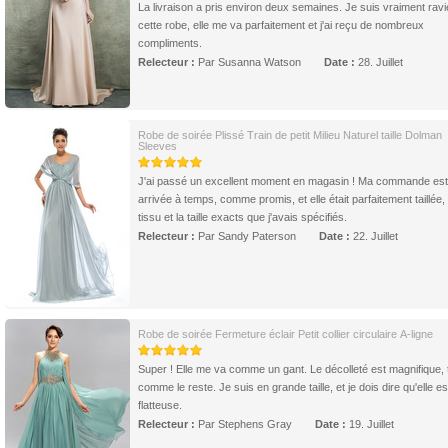
La livraison a pris environ deux semaines. Je suis vraiment ravi
cette robe, elle me va parfaitement et j'ai reçu de nombreux
compliments.
Relecteur :
Par Susanna Watson
Date :
28. Juillet
Robe de soirée Plissé Train de petit Milieu Naturel taille Dolman
Sleeves
J'ai passé un excellent moment en magasin ! Ma commande est
arrivée à temps, comme promis, et elle était parfaitement taillée,
tissu et la taille exacts que j'avais spécifiés.
Relecteur :
Par Sandy Paterson
Date :
22. Juillet
Robe de soirée Fermeture éclair Petit collier circulaire A-ligne
Super ! Elle me va comme un gant. Le décolleté est magnifique, 
comme le reste. Je suis en grande taille, et je dois dire qu'elle es
flatteuse.
Relecteur :
Par Stephens Gray
Date :
19. Juillet