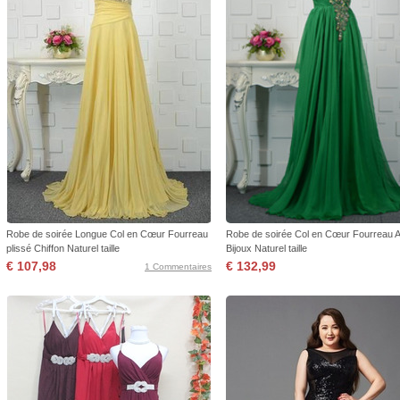
Robe de soirée Longue Col en Cœur Fourreau
Robe de soirée Col en Cœur Fourreau 
plissé Chiffon Naturel taille
Bijoux Naturel taille
€ 107,98
€ 132,99
1 Commentaires