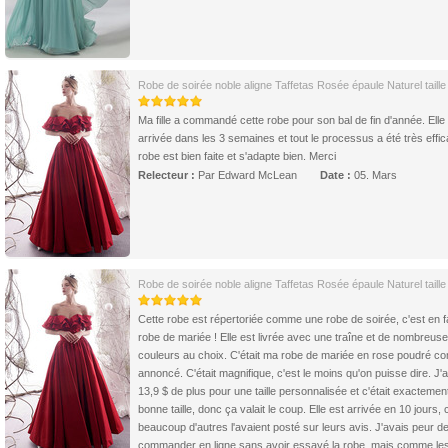
Robe de soirée noble aligne Taffetas Rosée épaule Naturel taille
Ma fille a commandé cette robe pour son bal de fin d'année. Elle
arrivée dans les 3 semaines et tout le processus a été très effi
robe est bien faite et s'adapte bien. Merci
Relecteur :
Par Edward McLean
Date :
05. Mars
Robe de soirée noble aligne Taffetas Rosée épaule Naturel taille
Cette robe est répertoriée comme une robe de soirée, c'est en f
robe de mariée ! Elle est livrée avec une traîne et de nombreus
couleurs au choix. C'était ma robe de mariée en rose poudré 
annoncé. C'était magnifique, c'est le moins qu'on puisse dire. J'
13,9 $ de plus pour une taille personnalisée et c'était exactement
bonne taille, donc ça valait le coup. Elle est arrivée en 10 jours
beaucoup d'autres l'avaient posté sur leurs avis. J'avais peur d
commander en ligne sans avoir essayé la robe, mais comme le