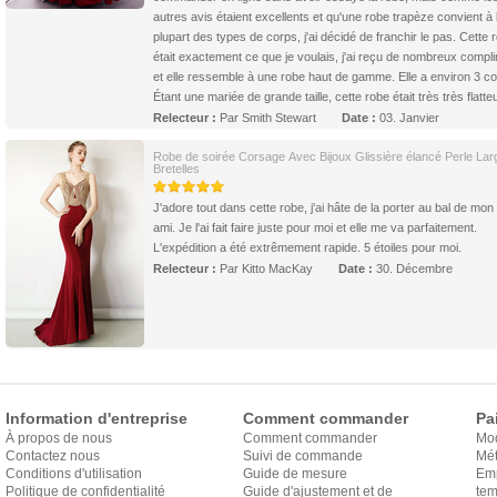
autres avis étaient excellents et qu'une robe trapèze convient à 
plupart des types de corps, j'ai décidé de franchir le pas. Cette 
était exactement ce que je voulais, j'ai reçu de nombreux compl
et elle ressemble à une robe haut de gamme. Elle a environ 3 c
Étant une mariée de grande taille, cette robe était très très flatte
Relecteur :
Par Smith Stewart
Date :
03. Janvier
Robe de soirée Corsage Avec Bijoux Glissière élancé Perle Lar
Bretelles
J'adore tout dans cette robe, j'ai hâte de la porter au bal de mon 
ami. Je l'ai fait faire juste pour moi et elle me va parfaitement.
L'expédition a été extrêmement rapide. 5 étoiles pour moi.
Relecteur :
Par Kitto MacKay
Date :
30. Décembre
Information d'entreprise
Comment commander
Pa
À propos de nous
Comment commander
Mo
Contactez nous
Suivi de commande
Mét
Conditions d'utilisation
Guide de mesure
Em
Politique de confidentialité
Guide d'ajustement et de
exp
tem