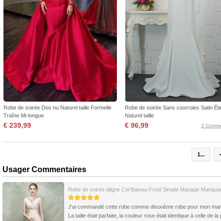
Robe de soirée Dos nu Naturel taille Formelle
Robe de soirée Sans courroies Satin Éla
Traîne Mi-longue
Naturel taille
€ 239,99
€ 96,99
2 Comme
1...
Usager Commentaires
Robe de soirée aligne Col Bateau Froid Simple Mariage Manqua
J'ai commandé cette robe comme deuxième robe pour mon mar
La taille était parfaite, la couleur rose était identique à celle de la