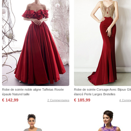
Robe de soirée noble aligne Taffetas Rosée
Robe de soirée Corsage Avec Bijoux Gli
épaule Naturel taille
élancé Perle Larges Bretelles
€ 142,99
€ 185,99
2 Commentaires
4 Comme