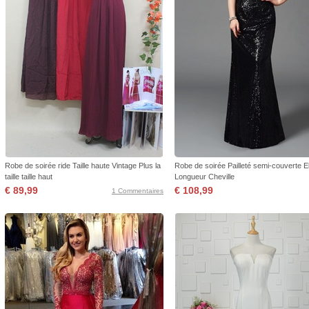
Robe de soirée ride Taille haute Vintage Plus la
Robe de soirée Pailleté semi-couverte E
taille taille haut
Longueur Cheville
€ 89,99
€ 108,99
1 Commentaires