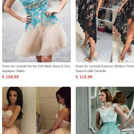
Robe de cocktail Norme Décolleté Dans le Dos
Robe de cocktail Glamour Médium Perle
Appliquer Ballon
Naturel taille Dentelle
€ 108,99
€ 115,99