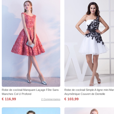
Robe de cocktail Manquant Laçage Fête Sans
Robe de cocktail Simple A-ligne mini Ma
Manches Col U Profond
Asymétrique Couvert de Dentelle
€ 116,99
€ 103,99
2 Commentaires