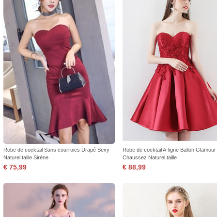
Robe de cocktail Sans courroies Drapé Sexy
Robe de cocktail A-ligne Ballon Glamour
Naturel taille Sirène
Chaussez Naturel taille
€ 75,99
€ 88,99