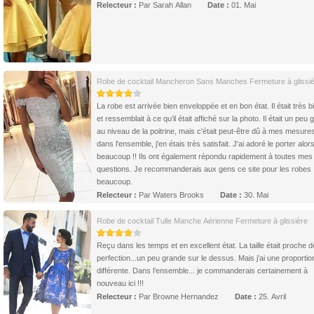
Relecteur :
Par Sarah Allan
Date :
01. Mai
Robe de cocktail Mancheron Sans Manches Fermeture à glissi
La robe est arrivée bien enveloppée et en bon état. Il était très bi
et ressemblait à ce qu’il était affiché sur la photo. Il était un peu 
au niveau de la poitrine, mais c'était peut-être dû à mes mesure
dans l'ensemble, j'en étais très satisfait. J'ai adoré le porter alor
beaucoup !! Ils ont également répondu rapidement à toutes mes
questions. Je recommanderais aux gens ce site pour les robes 
beaucoup.
Relecteur :
Par Waters Brooks
Date :
30. Mai
Robe de cocktail Tulle Manche Aérienne Fermeture à glissière
Reçu dans les temps et en excellent état. La taille était proche d
perfection...un peu grande sur le dessus. Mais j'ai une proportio
différente. Dans l’ensemble... je commanderais certainement à
nouveau ici !!!
Relecteur :
Par Browne Hernandez
Date :
25. Avril