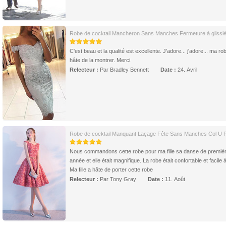
Robe de cocktail Mancheron Sans Manches Fermeture à glissi
C'est beau et la qualité est excellente. J'adore... j'adore... ma robe
hâte de la montrer. Merci.
Relecteur :
Par Bradley Bennett
Date :
24. Avril
Robe de cocktail Manquant Laçage Fête Sans Manches Col U 
Nous commandons cette robe pour ma fille sa danse de premiè
année et elle était magnifique. La robe était confortable et facile à
Ma fille a hâte de porter cette robe
Relecteur :
Par Tony Gray
Date :
11. Août