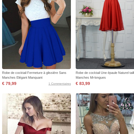
Robe de cocktail Fermeture à glissière Sans
Robe de cocktail Une épaule Naturel tail
Manches Elégant Manquant
Manches Mi-longues
€ 79,99
€ 83,99
1 Commentaires