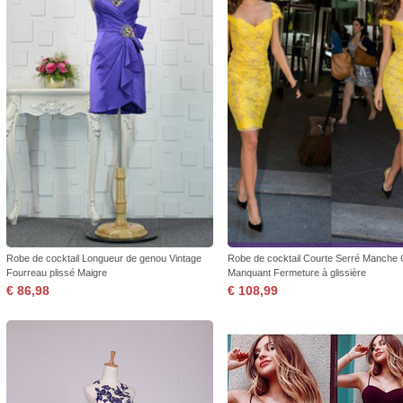
Robe de cocktail Longueur de genou Vintage
Robe de cocktail Courte Serré Manche 
Fourreau plissé Maigre
Manquant Fermeture à glissière
€ 86,98
€ 108,99