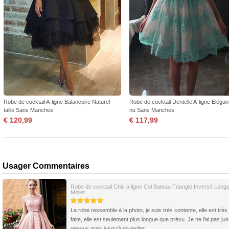
Robe de cocktail A-ligne Balançoire Naturel
Robe de cocktail Dentelle A-ligne Eléga
taille Sans Manches
nu Sans Manches
€ 120,99
€ 117,99
Usager Commentaires
Robe de cocktail Chic a ligne Col Bateau Triangle Inversé Long
Mollet
La robe ressemble à la photo, je suis très contente, elle est très
faite, elle est seulement plus longue que prévu. Je ne l'ai pas ju
genoux mais jusqu'à mi-mollet.