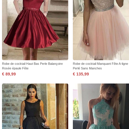
Robe de cocktail Haut Bas Perle Balançoire
Robe de cocktail Manquant Fête A-lign
Rosée épaule Fête
Perlé Sans Manches
€ 89,99
€ 135,99