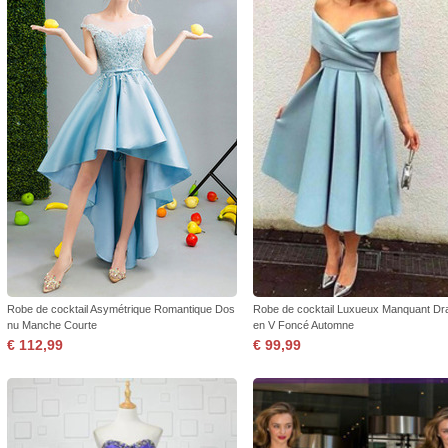
Robe de cocktail Asymétrique Romantique Dos
Robe de cocktail Luxueux Manquant Dr
nu Manche Courte
en V Foncé Automne
€ 112,99
€ 99,99