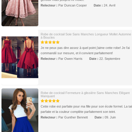
Relecteur :
Par Duncan Cooper
Date :
24. Avril
Robe de cocktail Soie Sans Manches Longueur Mollet Automn
à Boucles
Je ne peux pas dire assez à quel point j’aime cette robe! Je l’ai
commandé sur mesure, et il convient parfaitement!
Relecteur :
Par Owen Harris
Date :
22. Septembre
Robe de cocktail Fermeture à glissière Sans Manches Elégant
Manquant
Cette robe est parfaite pour ma fille pour son école formel. La tail
parfaite et la couleur complète parfaitement son teint.
Relecteur :
Par Gunther Bennett
Date :
09. Juin