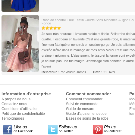
Robe de cocktail Tulle Festin Courte Sans Manches A-ligne Col
Foncé
Je suis très heureux. Livraison rapide et fiable. Belle robe de ha
qualité. Il est beau en lavande.C'est une grande robe, le matéria
finement fabriqué et construit en soutien-gorge! Je suis tellemen
excitée d'être dans le mariage de mes amis.Merci.C'est une rob
vraiment mignonne. L'ajustement, le tissu et la forme sont excell
je ne suis pas une fille maigre. J'envisage d'en acheter un autre
l'avenir.
Relecteur :
Par Willard James
Date :
21. Avril
Information d'entreprise
Comment commander
Pa
À propos de nous
Comment commander
Mo
Contactez nous
Suivi de commande
Mét
Conditions d'utilisation
Guide de mesure
Em
Politique de confidentialité
Guide d'ajustement et de
exp
tem
Témoignages
style
Bases de soins de la robe
Like us
Follow us
Pin us
on Facebook
on Twitter
on Pinterest